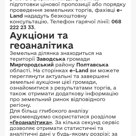
підготовки цінової пропозиції або порядку
проведення земельних торгів, фахівці
e-
Land
нададуть безкоштовну
консультацію. Телефон гарячої лінії:
068
222 23 33
.
Аукціони та
геоаналітика
Земельна ділянка знаходиться на
території
Заводська
громади
Миргородський
району
Полтавська
області. На сторінках
e-Land
ви можете
переглянути актуальні та завершені
земельні аукціони цієї громади,
ознайомитися з результатами торгів, а
також отримати додаткову інформацію
про земельний ринок відповідного
регіону.
Для більш глибокого аналізу
рекомендуємо скористатися розділом
«Геоаналітика»
. За кілька секунд сервіс
дозволяє отримати статистичні та
аналітичні дані у будь-якому розрізі: за