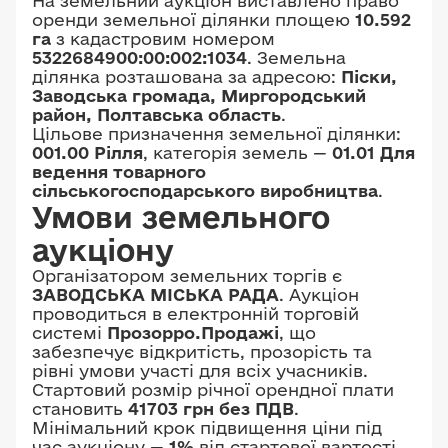
На земельний аукціон виставлено право
оренди земельної ділянки площею
10.592
га
з кадастровим номером
5322684900:00:002:1034
. Земельна
ділянка розташована за адресою:
Піски,
Заводська громада, Миргородський
район, Полтавська область
.
Цільове призначення земельної ділянки:
001.00 Рілля
, категорія земель —
01.01 Для
ведення товарного
сільськогосподарського виробництва
.
Умови земельного
аукціону
Організатором земельних торгів є
ЗАВОДСЬКА МІСЬКА РАДА
. Аукціон
проводиться в електронній торговій
системі
Прозорро.Продажі
, що
забезпечує відкритість, прозорість та
рівні умови участі для всіх учасників.
Стартовий розмір річної орендної плати
становить
41703 грн без ПДВ
.
Мінімальний крок підвищення ціни під
час аукціону —
1%
від стартової вартості.