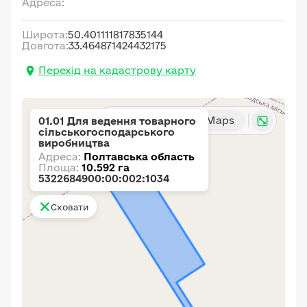
Адреса:
Широта:
50.401111817835144
Довгота:
33.464871424432175
Перехід на кадастрову карту
Карта
Google Maps
01.01 Для ведення товарного
сільськогосподарського
виробництва
Адреса:
Полтавська область
Площа:
10.592 га
5322684900:00:002:1034
Сховати