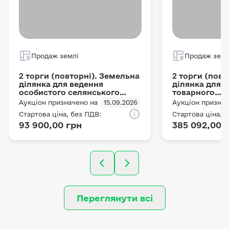
Продаж землі
Продаж земл
2 торги (повторні). Земельна
2 торги (повт
ділянка для ведення
ділянка для 
особистого селянського
товарного
господарства, площею 1.5 га
сільськогосп
Аукціон призначено на
15.09.2026
Аукціон признач
кадастровий номер
виробництва,
Стартова ціна, без ПДВ:
Стартова ціна, 
5124584900:01:002:0737
га кадастров
93 900,00 грн
385 092,00 
5123155100:01
Переглянути всі