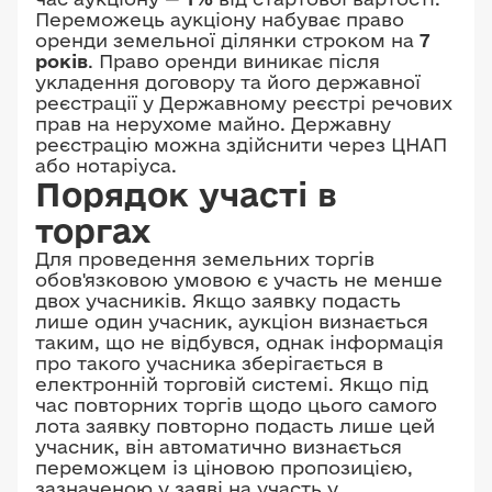
Переможець аукціону набуває право
оренди земельної ділянки строком на
7
років
. Право оренди виникає після
укладення договору та його державної
реєстрації у Державному реєстрі речових
прав на нерухоме майно. Державну
реєстрацію можна здійснити через ЦНАП
або нотаріуса.
Порядок участі в
торгах
Для проведення земельних торгів
обов'язковою умовою є участь не менше
двох учасників. Якщо заявку подасть
лише один учасник, аукціон визнається
таким, що не відбувся, однак інформація
про такого учасника зберігається в
електронній торговій системі. Якщо під
час повторних торгів щодо цього самого
лота заявку повторно подасть лише цей
учасник, він автоматично визнається
переможцем із ціновою пропозицією,
зазначеною у заяві на участь у