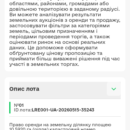
областями, районами, громадами або
довільною територією в заданому радіусі.
Ви можете аналізувати результати
земельних аукціонів з оренди та продажу,
застосовувати фільтри за категоріями
земель, цільовим призначенням і
періодами проведення торгів, а також
оцінювати ринок на основі реальних
даних. Це допоможе сформувати
обґрунтовану цінову пропозицію та
приймати більш виважені рішення під час
участі в земельних торгах.
Опис лота
№
01
ID лота:
LRE001-UA-20260515-35243
Право оренди на земельну ділянку площею
10,5920 га (рілля) кадастровий номер