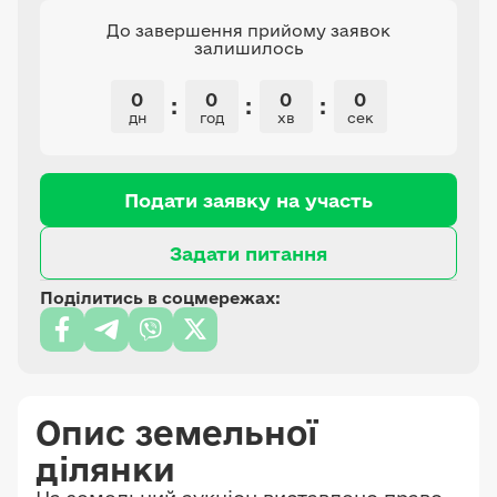
До завершення прийому заявок
залишилось
0
0
0
0
:
:
:
дн
год
хв
сек
Подати заявку на участь
Задати питання
Поділитись в соцмережах:
Опис земельної
ділянки