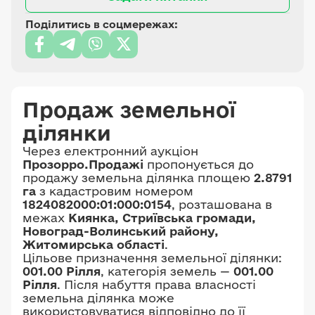
Поділитись в соцмережах:
Продаж земельної
ділянки
Через електронний аукціон
Прозорро.Продажі
пропонується до
продажу земельна ділянка площею
2.8791
га
з кадастровим номером
1824082000:01:000:0154
, розташована в
межах
Киянка, Стриївська громади,
Новоград-Волинський району,
Житомирська області
.
Цільове призначення земельної ділянки:
001.00 Рілля
, категорія земель —
001.00
Рілля
. Після набуття права власності
земельна ділянка може
використовуватися відповідно до її