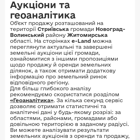
Аукціони та
геоаналітика
Об'єкт продажу розташований на
території
Стриївська
громади
Новоград-
Волинський
району
Житомирська
області. На сторінках
e-Land
можна
переглянути актуальні та завершені
земельні аукціони цієї громади,
ознайомитися з іншими пропозиціями
щодо продажу й оренди земельних
ділянок, а також отримати додаткову
інформацію про земельний ринок
відповідного регіону.
Для більш глибокого аналізу
рекомендуємо скористатися розділом
«Геоаналітика»
. За кілька секунд сервіс
дозволяє отримати статистичні та
аналітичні дані у будь-якому розрізі: за
областями, районами, громадами або
довільною територією в заданому радіусі.
Ви можете аналізувати результати
земельних аукціонів з оренди та продажу,