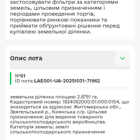
застосовувати фільтри за категоріями
земель, цільовим призначенням і
періодами проведення торгів,
порівнювати ринкові показники та
приймати обґрунтовані рішення перед
купівлею земельної ділянки.
Опис лота
№
01
ID лота:
LAE001-UA-20251031-71962
земельна ділянка площею 2.8791 га.
Кадастровий номер: 1824082000:01:000:0154, що
знаходиться за адресою: Житомирська обл.,
Звягельський р., Киянська с/р. Цільове
призначення: для ведення товарного
сільськогосподарського виробництва.
Категорія земель: землі
сільськогосподарського призначення