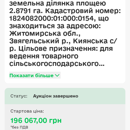
земельна ділянка площею
2.8791 га. Кадастровий номер:
1824082000:01:000:0154, що
знаходиться за адресою:
Житомирська обл.,
Звягельський р., Киянська с/
р. Цільове призначення: для
ведення товарного
сільськогосподарського
виробництва. Категорія
Показати більше
земель: землі
сільськогосподарського
призначення
Статус:
Аукціон завершено
Стартова ціна:
196 067,00 грн
*без ПДВ