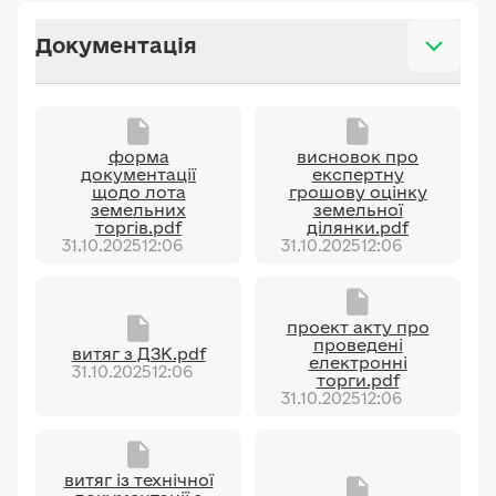
Документація
форма
висновок про
документації
експертну
щодо лота
грошову оцінку
земельних
земельної
торгів.pdf
ділянки.pdf
31.10.2025
12:06
31.10.2025
12:06
проект акту про
проведені
витяг з ДЗК.pdf
електронні
31.10.2025
12:06
торги.pdf
31.10.2025
12:06
витяг із технічної