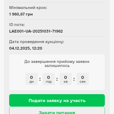
Мінімальний крок:
1 960,67 грн
ID лота:
LAE001-UA-20251031-71962
Дата проведення аукціону:
04.12.2025, 12:20
До завершення прийому заявок
залишилось
0
0
0
0
:
:
:
дн
год
хв
сек
Подати заявку на участь
Задати питання