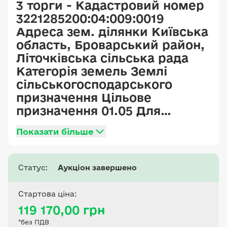
3 торги - Кадастровий номер
3221285200:04:009:0019
Адреса зем. ділянки Київська
область, Броварський район,
Літочківська сільська рада
Категорія земель Землі
сільськогосподарського
призначення Цільове
призначення 01.05 Для
індивідуального садівництва
Показати більше
Площа 0.1200 га
Статус:
Аукціон завершено
Стартова ціна:
119 170,00 грн
*без ПДВ