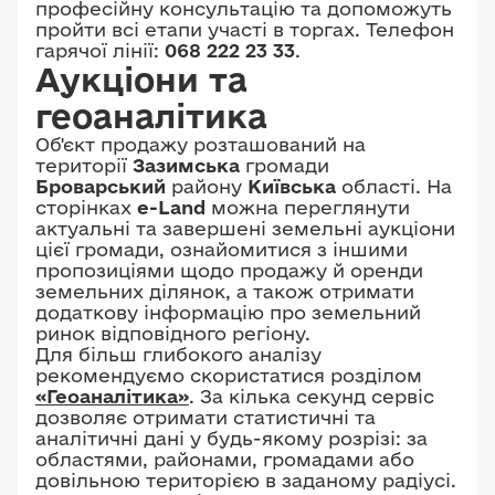
професійну консультацію та допоможуть
пройти всі етапи участі в торгах. Телефон
гарячої лінії:
068 222 23 33
.
Аукціони та
геоаналітика
Об'єкт продажу розташований на
території
Зазимська
громади
Броварський
району
Київська
області. На
сторінках
e-Land
можна переглянути
актуальні та завершені земельні аукціони
цієї громади, ознайомитися з іншими
пропозиціями щодо продажу й оренди
земельних ділянок, а також отримати
додаткову інформацію про земельний
ринок відповідного регіону.
Для більш глибокого аналізу
рекомендуємо скористатися розділом
«Геоаналітика»
. За кілька секунд сервіс
дозволяє отримати статистичні та
аналітичні дані у будь-якому розрізі: за
областями, районами, громадами або
довільною територією в заданому радіусі.