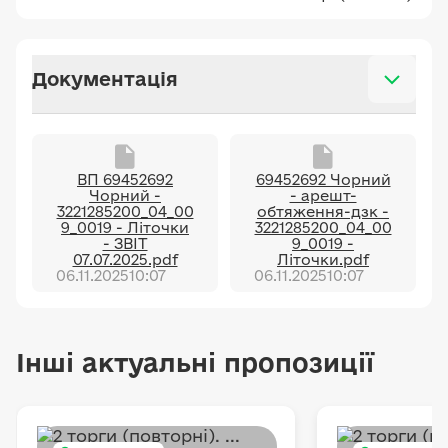
Документація
ВП 69452692
69452692 Чорний
Чорний -
- арешт-
3221285200_04_00
обтяження-дзк -
9_0019 - Літочки
3221285200_04_00
- ЗВІТ
9_0019 -
07.07.2025.pdf
Літочки.pdf
06.11.2025
10:07
06.11.2025
10:07
Інші актуальні пропозиції