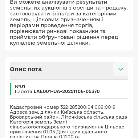
Ви можете аналізувати результати
земельних аукціонів з оренди та продажу,
застосовувати фільтри за категоріями
земель, цільовим призначенням і
періодами проведення торгів,
порівнювати ринкові показники та
приймати обґрунтовані рішення перед
купівлею земельної ділянки.
Опис лота
№
01
ID лота:
LAE001-UA-20251106-05370
Кадастровий номер 3221285200:04:009:0019
Адреса зем. ділянки Київська область,
Броварський район, Літочківська сільська рада
Категорія земель Землі
сільськогосподарського призначення Цільове
призначення 01.05 Для індивідуального
садівництва Площа 0.1200 га