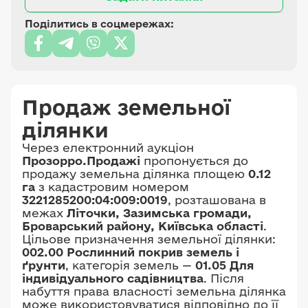
Поділитись в соцмережах:
Продаж земельної
ділянки
Через електронний аукціон
Прозорро.Продажі
пропонується до
продажу земельна ділянка площею
0.12
га
з кадастровим номером
3221285200:04:009:0019
, розташована в
межах
Літочки, Зазимська громади,
Броварський району, Київська області
.
Цільове призначення земельної ділянки:
002.00 Рослинний покрив земель і
ґрунти
, категорія земель —
01.05 Для
індивідуального садівництва
. Після
набуття права власності земельна ділянка
може використовуватися відповідно до її