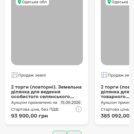
Одеська обл
Одеська о
Продаж землі
Продаж земл
2 торги (повторні). Земельна
2 торги (повт
ділянка для ведення
ділянка для 
особистого селянського
товарного
господарства, площею 1.5 га
сільськогосп
Аукціон призначено на
15.09.2026
Аукціон признач
кадастровий номер
виробництва,
Стартова ціна, без ПДВ:
Стартова ціна, 
5124584900:01:002:0737
га кадастров
93 900,00 грн
385 092,00 
5123155100:01