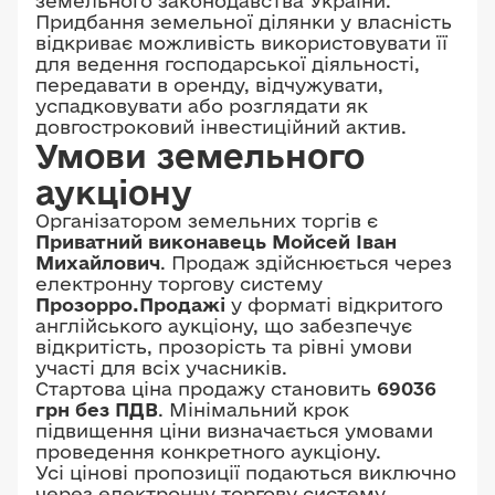
земельного законодавства України.
Придбання земельної ділянки у власність
відкриває можливість використовувати її
для ведення господарської діяльності,
передавати в оренду, відчужувати,
успадковувати або розглядати як
довгостроковий інвестиційний актив.
Умови земельного
аукціону
Організатором земельних торгів є
Приватний виконавець Мойсей Іван
Михайлович
. Продаж здійснюється через
електронну торгову систему
Прозорро.Продажі
у форматі відкритого
англійського аукціону, що забезпечує
відкритість, прозорість та рівні умови
участі для всіх учасників.
Стартова ціна продажу становить
69036
грн без ПДВ
. Мінімальний крок
підвищення ціни визначається умовами
проведення конкретного аукціону.
Усі цінові пропозиції подаються виключно
через електронну торгову систему.