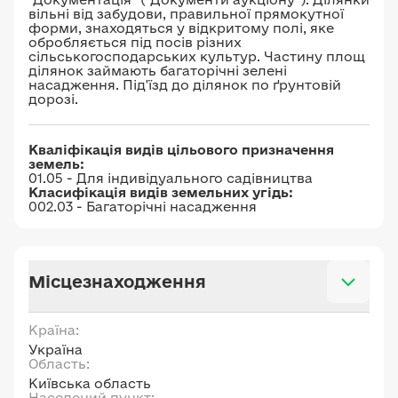
вільні від забудови, правильної прямокутної
форми, знаходяться у відкритому полі, яке
обробляється під посів різних
сільськогосподарських культур. Частину площ
ділянок займають багаторічні зелені
насадження. Під'їзд до ділянок по ґрунтовій
дорозі.
Кваліфікація видів цільового призначення
земель:
01.05 - Для індивідуального садівництва
Класифікація видів земельних угідь:
002.03 - Багаторічні насадження
Місцезнаходження
Країна:
Україна
Область:
Київська область
Населений пункт: