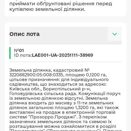
приймати обґрунтовані рішення перед
купівлею земельної ділянки.
Опис лота
№
01
ID лота:
LAE001-UA-20251111-38969
Земельна ділянка, кадастровий №
3220882900:05:008:0335, площею 0,1200 га,
цільове призначення: для індивідуального
садівництва, що знаходиться за адресою:
Київська обл., Бориспільський р-н,
Головурівська сільська рада. Комунікації поруч
із земельною ділянкою відсутні. Земельна
ділянка входить до масиву з 11-ти земельних
ділянок загальною площею 1,3200 га, які також
виставлені на продаж в електронній торговій
системі "Прозорро.Продажі". З переліком
зазначених земельних ділянок та схемою їх
розташування можна ознайомитися в розділі
"Документація" ("Документи аукціону"). Ділянки