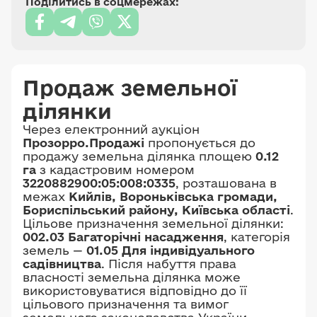
Поділитись в соцмережах:
Продаж земельної
ділянки
Через електронний аукціон
Прозорро.Продажі
пропонується до
продажу земельна ділянка площею
0.12
га
з кадастровим номером
3220882900:05:008:0335
, розташована в
межах
Кийлів, Вороньківська громади,
Бориспільський району, Київська області
.
Цільове призначення земельної ділянки:
002.03 Багаторічні насадження
, категорія
земель —
01.05 Для індивідуального
садівництва
. Після набуття права
власності земельна ділянка може
використовуватися відповідно до її
цільового призначення та вимог