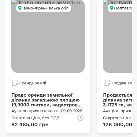
Івано-Франківська обл
Полтавська
Оренда землі
Продаж земл
Право оренди земельної
Продається 
ділянки загальною площею
ділянка зага
19,9000 гектари, кадастровий
3.1728 га, ка
номер –
5322480700:03
Аукціон призначено на
09.09.2026
Аукціон признач
2625888601:03:017:0026 для
адреса: Полт
Стартова ціна, без ПДВ:
Стартова ціна, 
іншого
Кременчуцьк
82 485,00 грн
128 000,00 
сільськогосподарського
Бондарівська 
призначення, яка
цільове приз
розташована за адресою:
ведення това