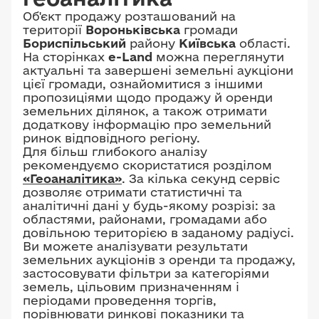
Об'єкт продажу розташований на
території
Вороньківська
громади
Бориспільський
району
Київська
області.
На сторінках
e-Land
можна переглянути
актуальні та завершені земельні аукціони
цієї громади, ознайомитися з іншими
пропозиціями щодо продажу й оренди
земельних ділянок, а також отримати
додаткову інформацію про земельний
ринок відповідного регіону.
Для більш глибокого аналізу
рекомендуємо скористатися розділом
«Геоаналітика»
. За кілька секунд сервіс
дозволяє отримати статистичні та
аналітичні дані у будь-якому розрізі: за
областями, районами, громадами або
довільною територією в заданому радіусі.
Ви можете аналізувати результати
земельних аукціонів з оренди та продажу,
застосовувати фільтри за категоріями
земель, цільовим призначенням і
періодами проведення торгів,
порівнювати ринкові показники та