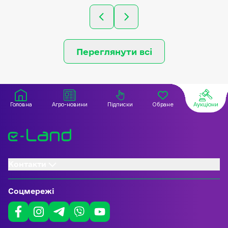
село Ямниця, урочище
сільськогосп
"Темрява" Ямницької
виробництва
сільської ради, Івано-
Франківського району,
Івано-Франківської області
Переглянути всі
Головна
Агро-новини
Підписки
Обране
Аукціони
Контакти
Соцмережі