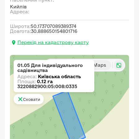
Кийлів
Адреса:
Широта:
50.173707089389374
Довгота:
30.888650154801716
Перехід на кадастрову карту
Карта
Google Maps
01.05 Для індивідуального
садівництва
Адреса:
Київська область
Площа:
0.12 га
3220882900:05:008:0335
Сховати