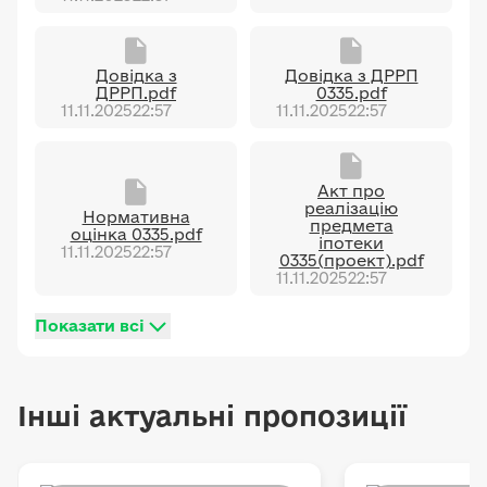
Довідка з
Довідка з ДРРП
ДРРП.pdf
0335.pdf
11.11.2025
22:57
11.11.2025
22:57
Акт про
реалізацію
Нормативна
предмета
оцінка 0335.pdf
іпотеки
11.11.2025
22:57
0335(проект).pdf
11.11.2025
22:57
Показати всі
Інші актуальні пропозиції