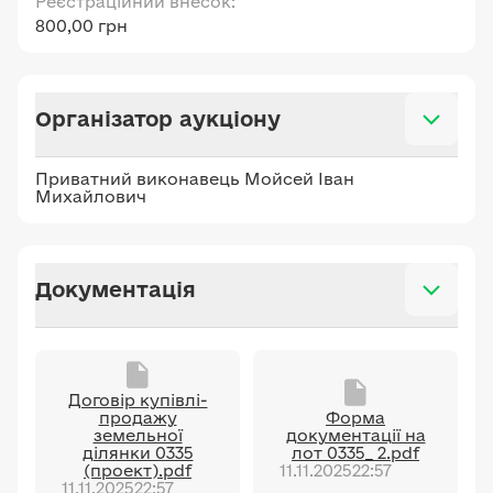
Реєстраційний внесок:
800,00 грн
Організатор аукціону
Приватний виконавець Мойсей Іван
Михайлович
Документація
Договір купівлі-
продажу
Форма
земельної
документації на
ділянки 0335
лот 0335_ 2.pdf
(проект).pdf
11.11.2025
22:57
11.11.2025
22:57