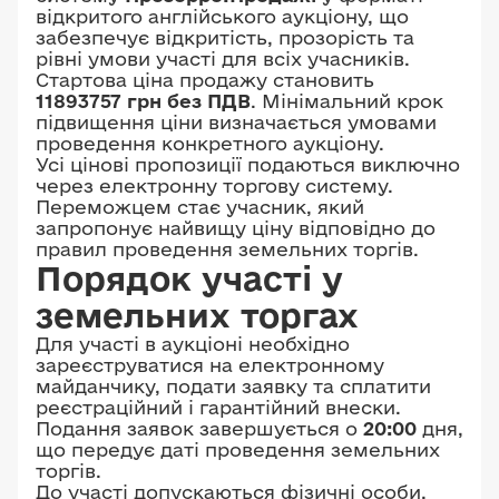
площею 0,3019 га;
відкритого англійського аукціону, що
забезпечує відкритість, прозорість та
3221084000:02:001:0381
рівні умови участі для всіх учасників.
площею 0,3019 га;
Стартова ціна продажу становить
11893757 грн без ПДВ
. Мінімальний крок
3221084000:02:001:0382
підвищення ціни визначається умовами
площею 0,3019 га;
проведення конкретного аукціону.
3221084000:02:001:0518
Усі цінові пропозиції подаються виключно
через електронну торгову систему.
площею 0,3429 га;
Переможцем стає учасник, який
3221084000:02:001:0359
запропонує найвищу ціну відповідно до
площею 0,3004 га;
правил проведення земельних торгів.
Порядок участі у
3221084000:02:001:0360
площею 0,3004 га;
земельних торгах
3221084000:02:001:0361
Для участі в аукціоні необхідно
площею 0,3004 га;
зареєструватися на електронному
майданчику, подати заявку та сплатити
3221084000:02:001:0362
реєстраційний і гарантійний внески.
площею 0,3004 га;
Подання заявок завершується о
20:00
дня,
що передує даті проведення земельних
3221084000:02:001:0424
торгів.
площею 0,2965 га;
До участі допускаються фізичні особи,