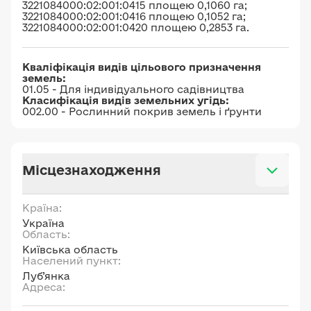
3221084000:02:001:0415 площею 0,1060 га;
3221084000:02:001:0416 площею 0,1052 га;
3221084000:02:001:0420 площею 0,2853 га.
Кваліфікація видів цільового призначення
земель:
01.05 - Для індивідуального садівництва
Класифікація видів земельних угідь:
002.00 - Рослинний покрив земель і ґрунти
Місцезнаходження
Країна:
Україна
Область:
Київська область
Населений пункт:
Луб’янка
Адреса: