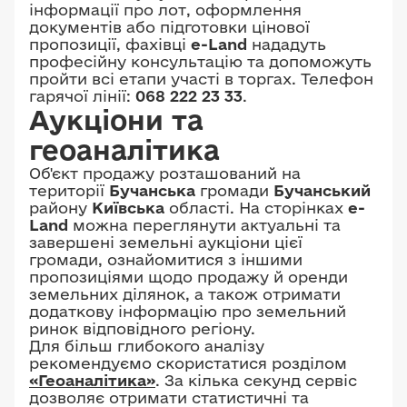
площею 0,2724 га;
інформації про лот, оформлення
3221084000:02:001:0510
документів або підготовки цінової
пропозиції, фахівці
e-Land
нададуть
площею 0,2555 га;
професійну консультацію та допоможуть
3221084000:02:001:0506
пройти всі етапи участі в торгах. Телефон
гарячої лінії:
068 222 23 33
.
площею 0,2555 га;
Аукціони та
3221084000:02:001:0505
геоаналітика
площею 0,2555 га;
3221084000:02:001:0422
Об'єкт продажу розташований на
території
Бучанська
громади
Бучанський
площею 0,3013 га;
району
Київська
області. На сторінках
e-
3221084000:02:001:0358
Land
можна переглянути актуальні та
площею 0,3003 га;
завершені земельні аукціони цієї
громади, ознайомитися з іншими
3221084000:02:001:0426
пропозиціями щодо продажу й оренди
площею 0,2926 га;
земельних ділянок, а також отримати
3221084000:02:001:0423
додаткову інформацію про земельний
ринок відповідного регіону.
площею 0,2990 га;
Для більш глибокого аналізу
3221084000:02:001:0418
рекомендуємо скористатися розділом
площею 0,1194 га;
«Геоаналітика»
. За кілька секунд сервіс
дозволяє отримати статистичні та