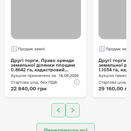
Продаж землі
Продаж земл
Другі торги. Право оренди
Другі торги.
земельної ділянки площею
земельної ді
0.8642 га, кадастровий
1.1034 га, ка
номер
5625485800:0
Аукціон призначено на
14.09.2026
Аукціон признач
5625485800:03:001:0054,
місцезнаход
Стартова ціна, без ПДВ:
Стартова ціна, 
місцезнаходження:
Рівненська об
22 840,00 грн
29 160,00 гр
Рівненська область,
Сарненський 
Сарненський район,
Ремчицька сі
Ремчицька сільська рада,
цільове приз
цільове призначення: Для
ведення особ
ведення особистого
селянського 
селянського господарства,
реєстраційни
реєстраційний номер об'єкта
нерухомого 
нерухомого майна
1573295756254
1573319956254, що
зареєстровано
Переглянути всі
зареєстровано на підставі
договору оре