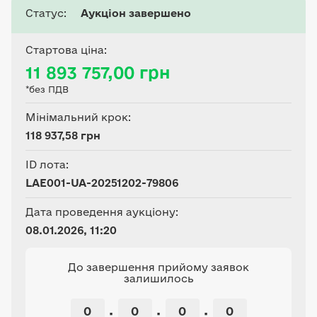
площею 0,2555 га;
Статус:
Аукціон завершено
3221084000:04:002:0104
площею 0,2765 га;
Стартова ціна:
3221084000:04:002:0105
11 893 757,00 грн
площею 0,1212 га;
*без ПДВ
3221084000:04:002:0106
площею 0,1809 га;
Мінімальний крок:
3221084000:04:002:0107
118 937,58 грн
площею 0,2563 га;
ID лота:
3221084000:02:001:0411
LAE001-UA-20251202-79806
площею 0,0375 га;
3221084000:02:001:0412
Дата проведення аукціону:
площею 0,0875 га;
08.01.2026, 11:20
3221084000:02:001:0413
площею 0,1111 га;
До завершення прийому заявок
залишилось
3221084000:02:001:0414
площею 0,1220 га;
0
0
0
0
:
:
: