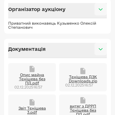
Організатор аукціону
Приватний виконавець Кузьменко Олексій
Степанович
Документація
Опис майна
Тєнішева ДЗК
Тєнішева без
Downloads.zip
ПД.pdf
02.12.2025
16:57
02.12.2025
16:57
витяг з ДРРП
Звіт Тєнішева
Тєнішева без
3.pdf
ПД.pdf