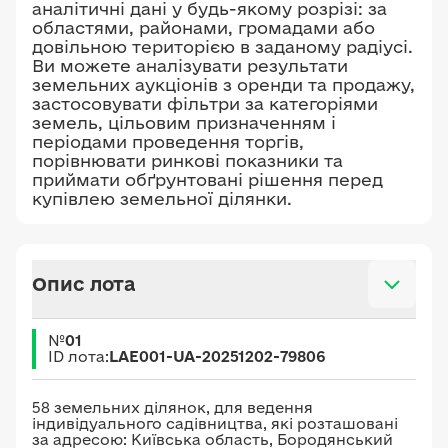
3221084000:02:001:0408
аналітичні дані у будь-якому розрізі: за
площею 0,2660 га;
областями, районами, громадами або
довільною територією в заданому радіусі.
3221084000:02:001:0415
Ви можете аналізувати результати
площею 0,1060 га;
земельних аукціонів з оренди та продажу,
3221084000:02:001:0416
застосовувати фільтри за категоріями
земель, цільовим призначенням і
площею 0,1052 га;
періодами проведення торгів,
3221084000:02:001:0420
порівнювати ринкові показники та
площею 0,2853 га.
приймати обґрунтовані рішення перед
купівлею земельної ділянки.
Опис лота
№
01
ID лота:
LAE001-UA-20251202-79806
58 земельних ділянок, для ведення
індивідуального садівництва, які розташовані
за адресою: Київська область, Бородянський