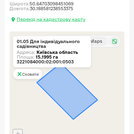
Широта:
50.64703098451069
Довгота:
30.188581238553375
Перехід на кадастрову карту
Карта
Google Maps
01.05 Для індивідуального
садівництва
Адреса:
Київська область
Площа:
15.1995 га
3221084000:02:001:0503
Сховати
+