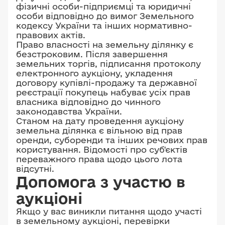
3221084000:02:001:0425
фізичні особи-підприємці та юридичні
особи відповідно до вимог Земельного
площею 0,2949 га;
кодексу України та інших нормативно-
3221084000:02:001:0417
правових актів.
площею 0,3873 га;
Право власності на земельну ділянку є
безстроковим. Після завершення
3221084000:02:001:0517
земельних торгів, підписання протоколу
площею 0,2114 га;
електронного аукціону, укладення
3221084000:02:001:0516
договору купівлі-продажу та державної
реєстрації покупець набуває усіх прав
площею 0,2633 га;
власника відповідно до чинного
3221084000:02:001:0515
законодавства України.
Станом на дату проведення аукціону
площею 0,2635 га;
земельна ділянка є вільною від прав
3221084000:02:001:0514
оренди, суборенди та інших речових прав
площею 0,2136 га;
користування. Відомості про суб'єктів
переважного права щодо цього лота
3221084000:02:001:0513
відсутні.
площею 0,2724 га;
Допомога з участю в
3221084000:02:001:0512
аукціоні
площею 0,2724 га;
Якщо у вас виникли питання щодо участі
3221084000:02:001:0511
в земельному аукціоні, перевірки