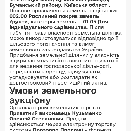
Бучанський району, Київська області
.
3221084000:02:001:0372
Цільове призначення земельної ділянки:
площею 0,3003 га;
002.00 Рослинний покрив земель і
3221084000:02:001:0373
ґрунти
, категорія земель —
01.05 Для
індивідуального садівництва
. Після
площею 0,3003 га;
набуття права власності земельна ділянка
3221084000:02:001:0374
може використовуватися відповідно до її
цільового призначення та вимог
площею 0,3003 га;
земельного законодавства України.
3221084000:02:001:0375
Придбання земельної ділянки у власність
площею 0,3019 га;
відкриває можливість використовувати її
для ведення господарської діяльності,
3221084000:02:001:0376
передавати в оренду, відчужувати,
площею 0,3019 га;
успадковувати або розглядати як
3221084000:02:001:0377
довгостроковий інвестиційний актив.
Умови земельного
площею 0,3019 га;
3221084000:02:001:0378
аукціону
площею 0,3019 га;
Організатором земельних торгів є
3221084000:02:001:0379
Приватний виконавець Кузьменко
Олексій Степанович
. Продаж
площею 0,3019 га;
здійснюється через електронну торгову
3221084000:02:001:0380
систему
Прозорро.Продажі
у форматі