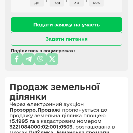
3221084000:02:001:0363
дн
год
хв
сек
площею 0,3004 га;
3221084000:02:001:0364
площею 0,3003 га;
Подати заявку на участь
3221084000:02:001:0365
Задати питання
площею 0,3003 га;
3221084000:02:001:0366
Поділитись в соцмережах:
площею 0,3003 га;
3221084000:02:001:0367
площею 0,3002 га;
3221084000:02:001:0368
Продаж земельної
площею 0,3003 га;
3221084000:02:001:0369
ділянки
площею 0,3003 га;
Через електронний аукціон
3221084000:02:001:0370
Прозорро.Продажі
пропонується до
продажу земельна ділянка площею
площею 0,3003 га;
15.1995 га
з кадастровим номером
3221084000:02:001:0371
3221084000:02:001:0503
, розташована в
площею 0,3003 га;
межах
Луб’янка, Бучанська громади,