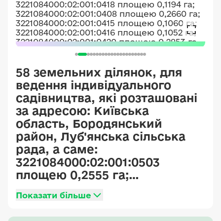
58 земельних ділянок, для
ведення індивідуального
садівництва, які розташовані
за адресою: Київська
область, Бородянський
район, Луб'янська сільська
рада, а саме:
3221084000:02:001:0503
площею 0,2555 га;
3221084000:02:001:0502
Показати більше
площею 0,3429 га;
3221084000:02:001:0504