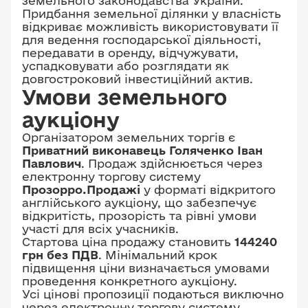
земельного законодавства України.
Придбання земельної ділянки у власність
відкриває можливість використовувати її
для ведення господарської діяльності,
передавати в оренду, відчужувати,
успадковувати або розглядати як
довгостроковий інвестиційний актив.
Умови земельного
аукціону
Організатором земельних торгів є
Приватний виконавець Голяченко Іван
Павлович
. Продаж здійснюється через
електронну торгову систему
Прозорро.Продажі
у форматі відкритого
англійського аукціону, що забезпечує
відкритість, прозорість та рівні умови
участі для всіх учасників.
Стартова ціна продажу становить
144240
грн без ПДВ
. Мінімальний крок
підвищення ціни визначається умовами
проведення конкретного аукціону.
Усі цінові пропозиції подаються виключно
через електронну торгову систему.