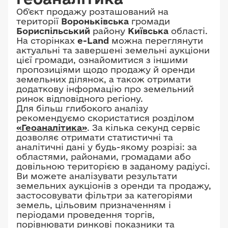
Об'єкт продажу розташований на
території
Вороньківська
громади
Бориспільський
району
Київська
області.
На сторінках
e-Land
можна переглянути
актуальні та завершені земельні аукціони
цієї громади, ознайомитися з іншими
пропозиціями щодо продажу й оренди
земельних ділянок, а також отримати
додаткову інформацію про земельний
ринок відповідного регіону.
Для більш глибокого аналізу
рекомендуємо скористатися розділом
«Геоаналітика»
. За кілька секунд сервіс
дозволяє отримати статистичні та
аналітичні дані у будь-якому розрізі: за
областями, районами, громадами або
довільною територією в заданому радіусі.
Ви можете аналізувати результати
земельних аукціонів з оренди та продажу,
застосовувати фільтри за категоріями
земель, цільовим призначенням і
періодами проведення торгів,
порівнювати ринкові показники та