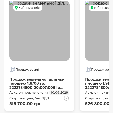
Київська обл
Київська о
Продаж землі
Продаж земл
Продаж земельної ділянки
Продаж земел
площею 1,8700 га.,
площею 1,91 г
3222784800:00:007:0061 з
3222784800:00
цільовим призначенням ОСГ,
цільовим при
Аукціон призначено на
10.09.2026
Аукціон признач
що розташована за адресою:
що розташова
Стартова ціна, без ПДВ:
Стартова ціна, 
с. Мотижин, Мотижинська с/
с. Мотижин, 
515 700,00 грн
526 800,00 
р, Бучанський район
р, Бучанськи
(Макарівський район),
(Макарівськи
Київська область
Київська обл