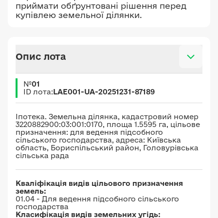
приймати обґрунтовані рішення перед
купівлею земельної ділянки.
Опис лота
№
01
ID лота:
LAE001-UA-20251231-87189
Іпотека. Земельна ділянка, кадастровий номер
3220882900:03:001:0170, площа 1.5595 га, цільове
призначення: для ведення підсобного
сільського господарства, адреса: Київська
область, Бориспільський район, Головурівська
сільська рада
Кваліфікація видів цільового призначення
земель:
01.04 - Для ведення підсобного сільського
господарства
Класифікація видів земельних угідь: