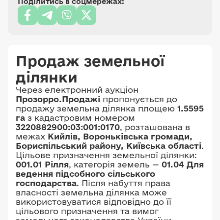
Поділитись в соцмережах:
Продаж земельної
ділянки
Через електронний аукціон
Прозорро.Продажі
пропонується до
продажу земельна ділянка площею
1.5595
га
з кадастровим номером
3220882900:03:001:0170
, розташована в
межах
Кийлів, Вороньківська громади,
Бориспільський району, Київська області
.
Цільове призначення земельної ділянки:
001.01 Рілля
, категорія земель —
01.04 Для
ведення підсобного сільського
господарства
. Після набуття права
власності земельна ділянка може
використовуватися відповідно до її
цільового призначення та вимог