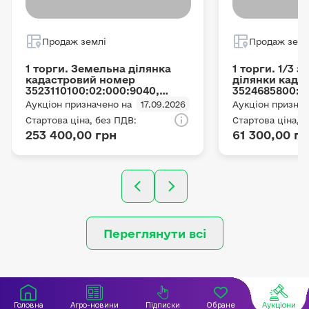
Продаж землі
Продаж земл
1 торги. Земельна ділянка
1 торги. 1/3 
кадастровий номер
ділянки када
3523110100:02:000:9040,
3524685800:0
площею 4.3025 га, з
площею 3.9984
Аукціон призначено на
17.09.2026
Аукціон признач
цільовим призначенням –
призначенням
Стартова ціна, без ПДВ:
Стартова ціна, 
для ведення товарного
товарного
253 400,00 грн
61 300,00 гр
сільськогосподарського
сільськогосп
виробництва, місце
виробництва,
розташування:
розташування
Кіровоградська обл.,
Кіровоградсь
Новоукраїнський
Олександрій
(Маловисківський) р., м/
(Онуфріївськи
рада Маловисківська
Омельницька
Переглянути всі
Головна
Агро-новини
Підписки
Обране
Аукціони