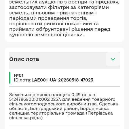
земельних аукціонів з оренди та продажу,
застосовувати фільтри за категоріями
земель, цільовим призначенням і
періодами проведення торгів,
порівнювати ринкові показники та
приймати обґрунтовані рішення перед
купівлею земельної ділянки.
Опис лота
№
01
ID лота:
LAE001-UA-20260518-47023
Земельна ділянка площею 0,49 га, к.н.
5124786900:01:002:0257, для ведення товарного
сільськогосподарського виробництва. Одеська
область, Болградський район, Бородінська
селищна територіальна громада (Петрівська
сільська рада)