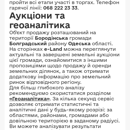
пройти всі етапи участі в торгах. Телефон
гарячої лінії:
068 222 23 33
.
Аукціони та
геоаналітика
Об'єкт продажу розташований на
території
Бородінська
громади
Болградський
району
Одеська
області.
На сторінках
e-Land
можна переглянути
актуальні та завершені земельні аукціони
цієї громади, ознайомитися з іншими
пропозиціями щодо продажу й оренди
земельних ділянок, а також отримати
додаткову інформацію про земельний
ринок відповідного регіону.
Для більш глибокого аналізу
рекомендуємо скористатися розділом
«Геоаналітика»
. За кілька секунд сервіс
дозволяє отримати статистичні та
аналітичні дані у будь-якому розрізі: за
областями, районами, громадами або
довільною територією в заданому радіусі.
Ви можете аналізувати результати