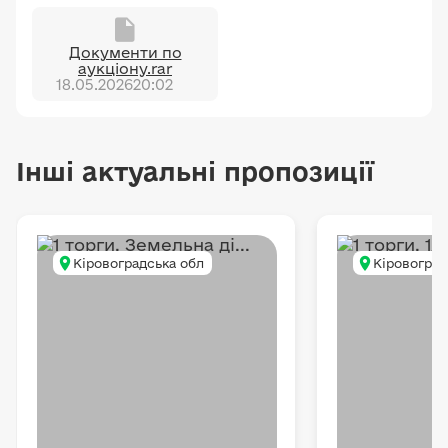
Документи по
аукціону.rar
18.05.2026
20:02
Інші актуальні пропозиції
Кіровоградська обл
Кіровоград