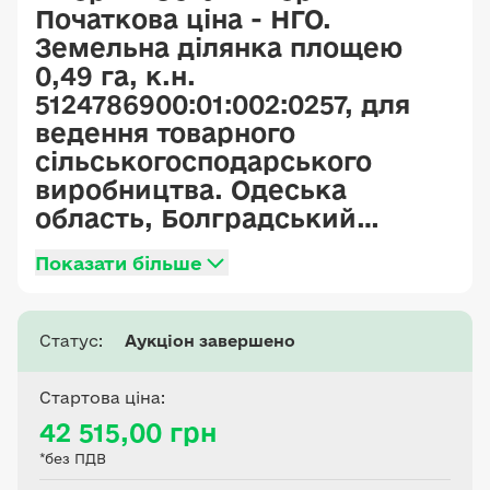
Початкова ціна - НГО.
Земельна ділянка площею
0,49 га, к.н.
5124786900:01:002:0257, для
ведення товарного
сільськогосподарського
виробництва. Одеська
область, Болградський
район, Бородінська селищна
Показати більше
територіальна громада
(Петрівська сільська рада)
Статус:
Аукціон завершено
Стартова ціна:
42 515,00 грн
*без ПДВ