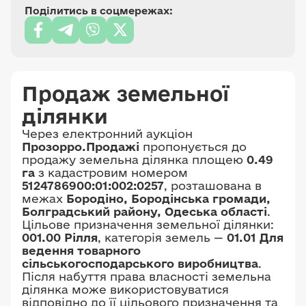
Поділитись в соцмережах:
Продаж земельної
ділянки
Через електронний аукціон
Прозорро.Продажі
пропонується до
продажу земельна ділянка площею
0.49
га
з кадастровим номером
5124786900:01:002:0257
, розташована в
межах
Бородіно, Бородінська громади,
Болградський району, Одеська області
.
Цільове призначення земельної ділянки:
001.00 Рілля
, категорія земель —
01.01 Для
ведення товарного
сільськогосподарського виробництва
.
Після набуття права власності земельна
ділянка може використовуватися
відповідно до її цільового призначення та