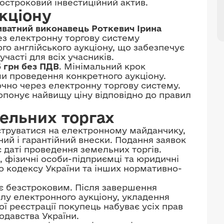
остроковий інвестиційний актив.
кціону
ватний виконавець Роткевич Ірина
ез електронну торгову систему
го англійського аукціону, що забезпечує
участі для всіх учасників.
5 грн без ПДВ
. Мінімальний крок
и проведення конкретного аукціону.
ючно через електронну торгову систему.
понує найвищу ціну відповідно до правил
мельних торгах
єструватися на електронному майданчику,
ний і гарантійний внески. Подання заявок
 даті проведення земельних торгів.
, фізичні особи-підприємці та юридичні
о кодексу України та інших нормативно-
 є безстроковим. Після завершення
олу електронного аукціону, укладення
ї реєстрації покупець набуває усіх прав
одавства України.