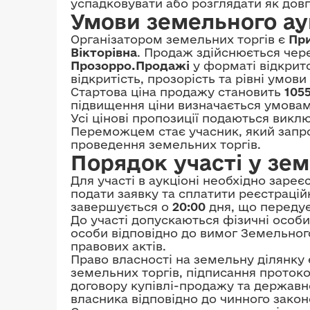
успадковувати або розглядати як довг
Умови земельного ау
Організатором земельних торгів є
При
Вікторівна
. Продаж здійснюється чер
Прозорро.Продажі
у форматі відкрито
відкритість, прозорість та рівні умови 
Стартова ціна продажу становить
105
підвищення ціни визначається умовам
Усі цінові пропозиції подаються викл
Переможцем стає учасник, який запро
проведення земельних торгів.
Порядок участі у зе
Для участі в аукціоні необхідно заре
подати заявку та сплатити реєстрацій
завершується о
20:00
дня, що передує
До участі допускаються фізичні особи
особи відповідно до вимог Земельног
правових актів.
Право власності на земельну ділянку
земельних торгів, підписання проток
договору купівлі-продажу та державно
власника відповідно до чинного закон