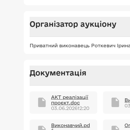
Організатор аукціону
Приватний виконавець Роткевич Ірина
Документація
AKT реалізації
В
проєкт.doc
03
03.06.2026
12:20
Виконавчий.pd
О