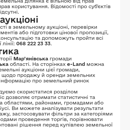
емельна ділянка є вільною від прав
рав користування. Відомості про суб'єктів
дсутні.
аукціоні
ті в земельному аукціоні, перевірки
ентів або підготовки цінової пропозиції,
онсультацію та допоможуть пройти всі
 лінії:
068 222 23 33
.
тика
торії
Мар’янівська
громади
ька
області. На сторінках
e-Land
можна
емельні аукціони цієї громади,
и щодо продажу й оренди земельних
у інформацію про земельний ринок
ндуємо скористатися розділом
віс дозволяє отримати статистичні та
: за областями, районами, громадами або
іусі. Ви можете аналізувати результати
ажу, застосовувати фільтри за категоріями
іодами проведення торгів, порівнювати
нтовані рішення перед купівлею земельної