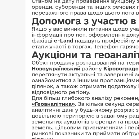
Станом на дату проведення аукціону з
оренди, суборенди та інших речових п
переважного права щодо цього лота ві
Допомога з участю в 
Якщо у вас виникли питання щодо учас
інформації про лот, оформлення докум
фахівці
e-Land
нададуть професійну к
етапи участі в торгах. Телефон гарячої
Аукціони та геоаналі
Об'єкт продажу розташований на тери
Новоукраїнський
району
Кіровоградс
переглянути актуальні та завершені з
ознайомитися з іншими пропозиціям
ділянок, а також отримати додатков
відповідного регіону.
Для більш глибокого аналізу рекоме
«Геоаналітика»
. За кілька секунд сер
аналітичні дані у будь-якому розрізі
довільною територією в заданому рад
земельних аукціонів з оренди та прод
земель, цільовим призначенням і пер
ринкові показники та приймати обґру