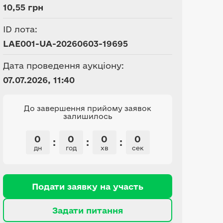
10,55 грн
ID лота:
LAE001-UA-20260603-19695
Дата проведення аукціону:
07.07.2026, 11:40
До завершення прийому заявок
залишилось
0
0
0
0
:
:
:
дн
год
хв
сек
Подати заявку на участь
Задати питання