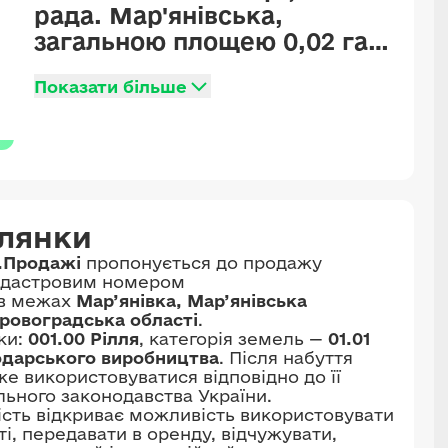
рада. Мар'янівська,
загальною площею 0,02 га,
цільове призначення: для
Показати більше
ведення товарного
сільськогосподарського
виробництва
ілянки
.Продажі
пропонується до продажу
адастровим номером
 в межах
Мар’янівка, Мар’янівська
іровоградська області
.
ки:
001.00 Рілля
, категорія земель —
01.01
одарського виробництва
. Після набуття
е використовуватися відповідно до її
льного законодавства України.
ість відкриває можливість використовувати
ті, передавати в оренду, відчужувати,