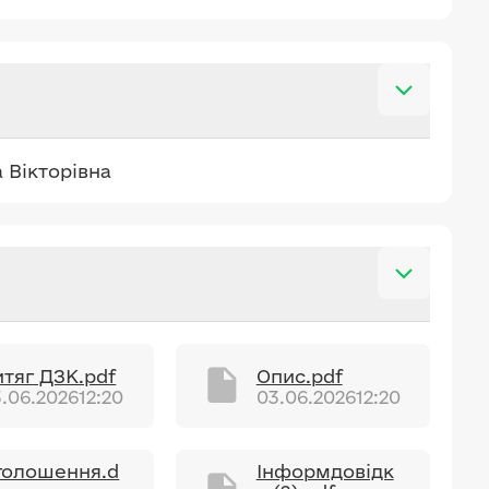
 Вікторівна
итяг ДЗК.pdf
Опис.pdf
.06.2026
12:20
03.06.2026
12:20
голошення.d
Інформдовідк