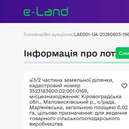
Головна
/
Всі аукціони
/
LAE001-UA-20260603-19
Інформація про лот
Сим