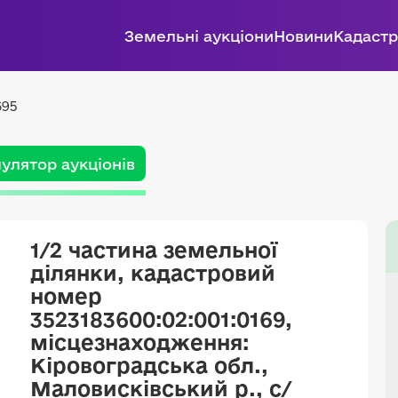
Земельні аукціони
Новини
Кадастр
695
улятор аукціонів
1/2 частина земельної
ділянки, кадастровий
номер
3523183600:02:001:0169,
місцезнаходження:
Кіровоградська обл.,
Маловисківський р., с/