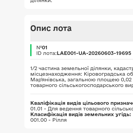
ділянки.
Опис лота
№
01
ID лота:
LAE001-UA-20260603-19695
1/2 частина земельної ділянки, кадаст
місцезнаходження: Кіровоградська обл
Мар'янівська, загальною площею 0,02 
товарного сільськогосподарського в
Кваліфікація видів цільового призна
01.01 - Для ведення товарного сільсь
Класифікація видів земельних угідь:
001.00 - Рілля