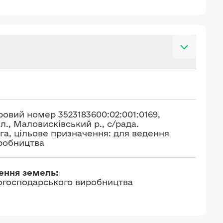
ровий номер 3523183600:02:001:0169,
., Маловисківський р., с/рада.
га, цільове призначення: для ведення
иробництва
чення земель:
когосподарського виробництва