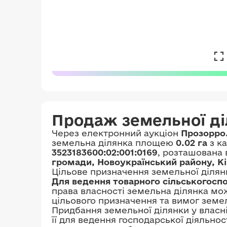
Продаж земельної д
Через електронний аукціон
Прозорро
земельна ділянка площею
0.02 га
з к
3523183600:02:001:0169
, розташована
громади, Новоукраїнський району, К
Цільове призначення земельної ділян
Для ведення товарного сільськогосп
права власності земельна ділянка мож
цільового призначення та вимог земе
Придбання земельної ділянки у власн
її для ведення господарської діяльнос