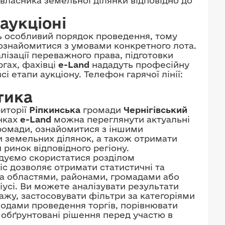
 власника земельної ділянки відповідно до
аукціоні
 особливий порядок проведення, тому
знайомитися з умовами конкретного лота.
ізації переважного права, підготовки
ргах, фахівці
e-Land
нададуть професійну
 етапи аукціону. Телефон гарячої лінії:
тика
иторії
Ріпкинська
громади
Чернігівський
інках
e-Land
можна переглянути актуальні
громади, ознайомитися з іншими
 земельних ділянок, а також отримати
ринок відповідного регіону.
ндуємо скористатися розділом
віс дозволяє отримати статистичні та
: за областями, районами, громадами або
іусі. Ви можете аналізувати результати
ажу, застосовувати фільтри за категоріями
іодами проведення торгів, порівнювати
 обґрунтовані рішення перед участю в