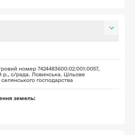
ровий номер 7424483600:02:001:0057,
 р., с/рада. Ловинська. Цільове
 селянського господарства
чення земель: