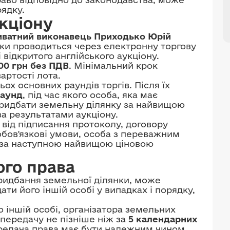
ядку.
кціону
иватний виконавець Приходько Юрій
нки проводиться через електронну торгову
відкритого англійського аукціону.
00 грн без ПДВ
. Мінімальний крок
артості лота.
ох основних раундів торгів. Після їх
раунд
, під час якого особа, яка має
ридбати земельну ділянку за найвищою
а результатами аукціону.
від підписання протоколу, договору
обов'язкові умови, особа з переважним
 за наступною найвищою ціновою
ого права
ридбання земельної ділянки, може
ти його іншій особі у випадках і порядку,
іншій особі, організатора земельних
 передачу не пізніше ніж за
5 календарних
ередача права має бути належним чином