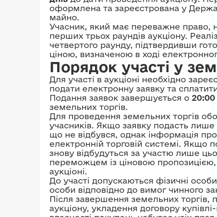
оформлена та зареєстрована у Держа
майно.
Учасник, який має переважне право, н
перших трьох раундів аукціону. Реалі
четвертого раунду, підтвердивши гото
ціною, визначеною в ході електронног
Порядок участі у зе
Для участі в аукціоні необхідно заре
подати електронну заявку та сплатити
Подання заявок завершується о
20:00
земельних торгів.
Для проведення земельних торгів обо
учасників. Якщо заявку подасть лише 
що не відбувся, однак інформація про
електронній торговій системі. Якщо п
знову відбудуться за участю лише цьо
переможцем із ціновою пропозицією, 
аукціоні.
До участі допускаються фізичні особи
особи відповідно до вимог чинного за
Після завершення земельних торгів, 
аукціону, укладення договору купівлі