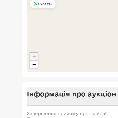
Сховати
+
−
Інформація про аукціон
Завершення прийому пропозицій: