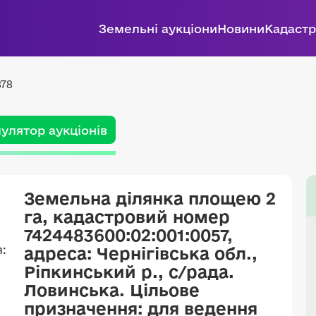
Земельні аукціони
Новини
Кадастр
878
улятор аукціонів
Земельна ділянка площею 2
га, кадастровий номер
7424483600:02:001:0057,
адреса: Чернігівська обл.,
Ріпкинський р., с/рада.
Ловинська. Цільове
призначення: для ведення