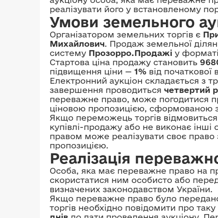
реалізувати його у встановленому пор
Умови земельного ау
Організатором земельних торгів є
Пр
Михайлович
. Продаж земельної діля
систему
Прозорро.Продажі
у форматі 
Стартова ціна продажу становить
968
підвищення ціни —
1%
від початкової в
Електронний аукціон складається з трь
завершення проводиться
четвертий 
переважне право, може погодитися п
ціновою пропозицією, сформованою з
Якщо переможець торгів відмовиться 
купівлі-продажу або не виконає інші 
правом може реалізувати своє право
пропозицією.
Реалізація переважн
Особа, яка має переважне право на п
скористатися ним особисто або переда
визначених законодавством України.
Якщо переважне право було передано 
торгів необхідно повідомити про таку
днів
до дати проведення аукціону. П