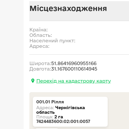
Місцезнаходження
Країна:
Область:
Населений пункт:
Адреса:
Широта:
51.86416960955166
Довгота:
31.167600110614945
Перехід на кадастрову карту
001.01 Рілля
Адреса:
Чернігівська
область
Площа:
2 га
7424483600:02:001:0057