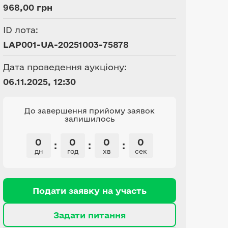
968,00 грн
ID лота:
LAP001-UA-20251003-75878
Дата проведення аукціону:
06.11.2025, 12:30
До завершення прийому заявок
залишилось
0
0
0
0
:
:
:
дн
год
хв
сек
Подати заявку на участь
Задати питання