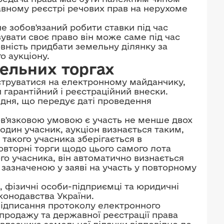
вному реєстрі речових прав на нерухоме
е зобов'язаний робити ставки під час
зувати своє право він може саме під час
вність придбати земельну ділянку за
о аукціону.
мельних торгах
єструватися на електронному майданчику,
 гарантійний і реєстраційний внески.
дня, що передує даті проведення
в'язковою умовою є участь не менше двох
один учасник, аукціон визнається таким,
 такого учасника зберігається в
овторні торги щодо цього самого лота
го учасника, він автоматично визнається
зазначеною у заяві на участь у повторному
, фізичні особи-підприємці та юридичні
конодавства України.
підписання протоколу електронного
-продажу та державної реєстрації права