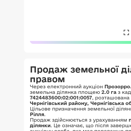
Продаж земельної д
правом
Через електронний аукціон
Прозорро
земельна ділянка площею
2.0 га
з ка
7424483600:02:001:0057
, розташована 
Чернігівський району, Чернігівська о
Цільове призначення земельної ділян
Рілля
.
Продаж здійснюється з урахуванням
ділянки
. Це означає, що після завер
аукціону особа, яка має переважне п