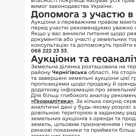
власності покупець набуває усіх прав
вимог законодавства України.
Допомога з участю в 
Аукціони з переважним правом мають
перед участю рекомендуємо уважно о
Якщо у вас виникли питання щодо реал
документів або участі у земельних то
консультацію та допоможуть пройти всі
068 222 23 33
.
Аукціони та геоаналі
Земельна ділянка розташована на тер
району
Чернігівська
області. На стор
та завершені земельні аукціони цієї 
пропозиціями щодо продажу й оренди
додаткову інформацію про земельний 
Для більш глибокого аналізу рекоме
«Геоаналітика»
. За кілька секунд сер
аналітичні дані у будь-якому розрізі
довільною територією в заданому рад
земельних аукціонів з оренди та прод
земель, цільовим призначенням і пер
ринкові показники та приймати більш
земельних торгах.