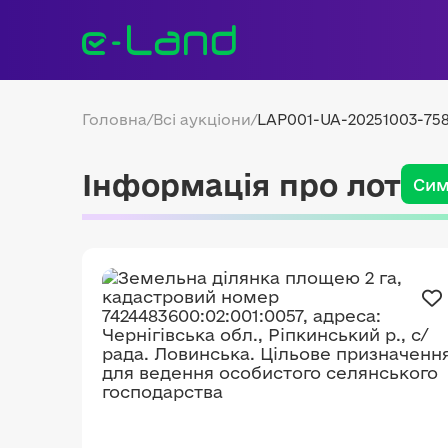
Головна
/
Всі аукціони
/
LAP001-UA-20251003-75
Інформація про лот
Сим