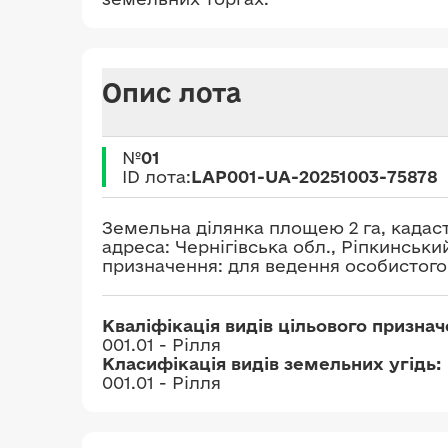
Опис лота
№
01
ID лота:
LAP001-UA-20251003-75878
Земельна ділянка площею 2 га, кадаст
адреса: Чернігівська обл., Ріпкинський
призначення: для ведення особистого
Кваліфікація видів цільового призна
001.01 - Рілля
Класифікація видів земельних угідь:
001.01 - Рілля