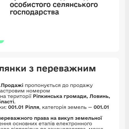
особистого селянського
господарства
ілянки з переважним
.Продажі
пропонується до продажу
дастровим номером
на території
Ріпкинська громади, Ловинь,
бласті
.
ки:
001.01 Рілля
, категорія земель —
001.01
переважного права на викуп земельної
шення основних етапів електронного
раво відповідно до законодавства, може