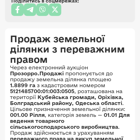
Поділитись в соцмережах:
Продаж земельної
ділянки з переважним
правом
Через електронний аукціон
Прозорро.Продажі
пропонується до
продажу земельна ділянка площею
1.8899 га
з кадастровим номером
5121485700:01:003:0505
, розташована на
території
Кубейська громади, Оріхівка,
Болградський району, Одеська області
.
Цільове призначення земельної ділянки:
001.00 Рілля
, категорія земель —
01.01 Для
ведення товарного
сільськогосподарського виробництва
.
Продаж здійснюється з урахуванням
переважного права на викуп земельної