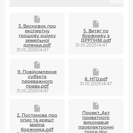
3. Висновок про
експертну
5. Витяг по
грошову оцінку
боржнику з
земельної
ДРРПНМ.pdf
ділянки.pdf
31.10.2025
14:47
31.10.2025
14:47
9. Повідомлення
суб'єкта
8. НГО.pdf
переважного
31.10.2025
14:47
права.pdf
31.10.2025
14:47
Проект_Акт
2. Постанова про
приватного
опис та арешт
виконавця
майна
проелектронні
боржника.pdf
торги.doc