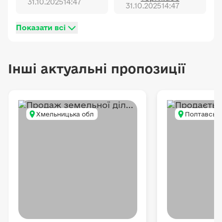
31.10.2025
14:47
31.10.2025
14:47
Показати всі
Інші актуальні пропозиції
Хмельницька обл
Полтавська