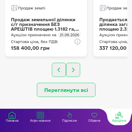
Продаж землі
Продаж земл
Продаж земельної ділянки
Продається 
с/г призначення БЕЗ
ділянка зага
АРЕШТІВ площею 1.3182 га,
площею 2.323
місце розташування:
кадастровий
Аукціон призначено на
21.09.2026
Аукціон признач
Хмельницька область,
5324887000:0
Стартова ціна, без ПДВ:
Стартова ціна, 
Дунаєвецький район,
адреса: Полт
158 400,00 грн
337 120,00 г
Морозівська сільська рада
Хорольський 
(за межами населеного
Шишацька сіл
пункту), діл № 361, цільове
цільове призн
призначення: 01.01 Для
Для ведення 
ведення товарного
селянського 
сільськогосподарського
виробництва, в оренді в
ФЕРМЕРСЬКОГО
ГОСПОДАРСТВА
Переглянути всі
"ЄВРОІНВЕСТ" до 2039 року.
Головна
Агро-новини
Підписки
Обране
Аукціони