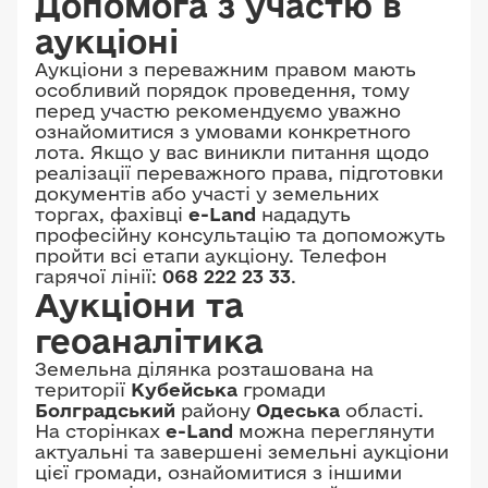
Допомога з участю в
аукціоні
Аукціони з переважним правом мають
особливий порядок проведення, тому
перед участю рекомендуємо уважно
ознайомитися з умовами конкретного
лота. Якщо у вас виникли питання щодо
реалізації переважного права, підготовки
документів або участі у земельних
торгах, фахівці
e-Land
нададуть
професійну консультацію та допоможуть
пройти всі етапи аукціону. Телефон
гарячої лінії:
068 222 23 33
.
Аукціони та
геоаналітика
Земельна ділянка розташована на
території
Кубейська
громади
Болградський
району
Одеська
області.
На сторінках
e-Land
можна переглянути
актуальні та завершені земельні аукціони
цієї громади, ознайомитися з іншими