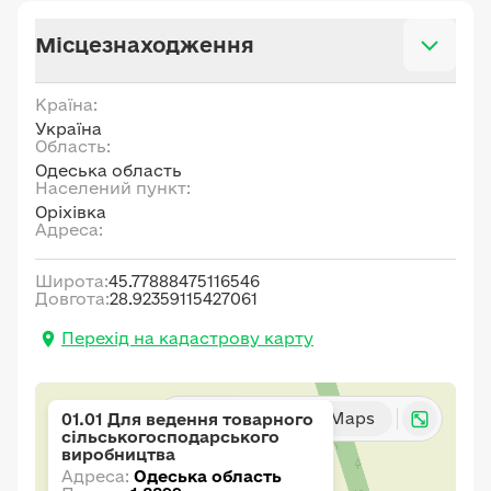
Місцезнаходження
Країна:
Україна
Область:
Одеська область
Населений пункт:
Оріхівка
Адреса:
Широта:
45.77888475116546
Довгота:
28.92359115427061
Перехід на кадастрову карту
Карта
Google Maps
01.01 Для ведення товарного
сільськогосподарського
виробництва
Адреса:
Одеська область