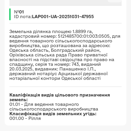
№
01
ID лота:
LAP001-UA-20251031-47955
Земельна ділянка площею 1.8899 га,
кадастровий номер: 5121485700:01:003:0505, для
ведення товарного сільськогосподарського
виробництва, що розташована за адресою:
Одеська область, Болградський район,
Оріхівська сільська рада Право приватної
власності на підставі свідоцтва про право на
спадщину, серія та номер: 743, виданий
20.03.2025, видавник: Панашенко І.П.,
державний нотаріус Арцизької державної
нотаріальної контори Одеської області
Кваліфікація видів цільового призначення
земель:
01.01 - Для ведення товарного
сільськогосподарського виробництва
Класифікація видів земельних угідь:
001.00 - Рілля