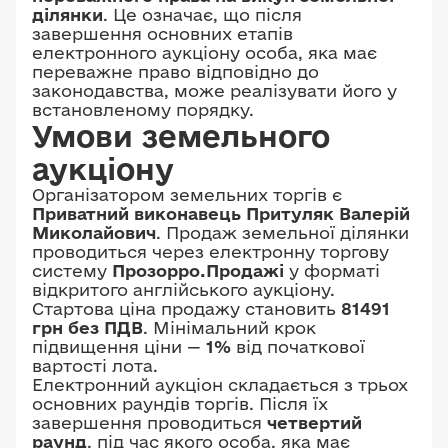
ділянки
. Це означає, що після
завершення основних етапів
електронного аукціону особа, яка має
переважне право відповідно до
законодавства, може реалізувати його у
встановленому порядку.
Умови земельного
аукціону
Організатором земельних торгів є
Приватний виконавець Притуляк Валерій
Миколайович
. Продаж земельної ділянки
проводиться через електронну торгову
систему
Прозорро.Продажі
у форматі
відкритого англійського аукціону.
Стартова ціна продажу становить
81491
грн без ПДВ
. Мінімальний крок
підвищення ціни —
1%
від початкової
вартості лота.
Електронний аукціон складається з трьох
основних раундів торгів. Після їх
завершення проводиться
четвертий
раунд
, під час якого особа, яка має