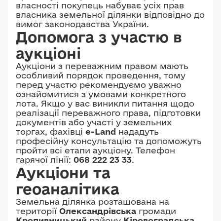
власності покупець набуває усіх прав
власника земельної ділянки відповідно до
вимог законодавства України.
Допомога з участю в
аукціоні
Аукціони з переважним правом мають
особливий порядок проведення, тому
перед участю рекомендуємо уважно
ознайомитися з умовами конкретного
лота. Якщо у вас виникли питання щодо
реалізації переважного права, підготовки
документів або участі у земельних
торгах, фахівці
e-Land
нададуть
професійну консультацію та допоможуть
пройти всі етапи аукціону. Телефон
гарячої лінії:
068 222 23 33
.
Аукціони та
геоаналітика
Земельна ділянка розташована на
території
Олександрівська
громади
Кропивницький
району
Кіровоградська