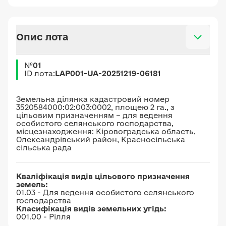
Опис лота
№
01
ID лота:
LAP001-UA-20251219-06181
Земельна ділянка кадастровий номер
3520584000:02:003:0002, площею 2 га., з
цільовим призначенням – для ведення
особистого селянського господарства,
місцезнаходження: Кіровоградська область,
Олександрівський район, Красносільська
сільська рада
Кваліфікація видів цільового призначення
земель:
01.03 - Для ведення особистого селянського
господарства
Класифікація видів земельних угідь:
001.00 - Рілля