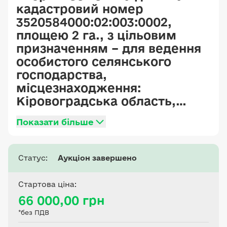
кадастровий номер
3520584000:02:003:0002,
площею 2 га., з цільовим
призначенням – для ведення
особистого селянського
господарства,
місцезнаходження:
Кіровоградська область,
Олександрівський район,
Показати більше
Красносільська сільська рада
Статус:
Аукціон завершено
Стартова ціна:
66 000,00 грн
*без ПДВ