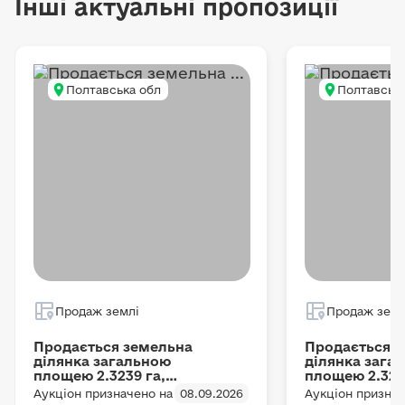
Інші актуальні пропозиції
Полтавська обл
Полтавська
Продаж землі
Продаж земл
Продається земельна
Продається 
ділянка загальною
ділянка зага
площею 2.3239 га,
площею 2.323
кадастровий номер
кадастровий
Аукціон призначено на
08.09.2026
Аукціон признач
5324887000:00:013:0019
5324887000:0