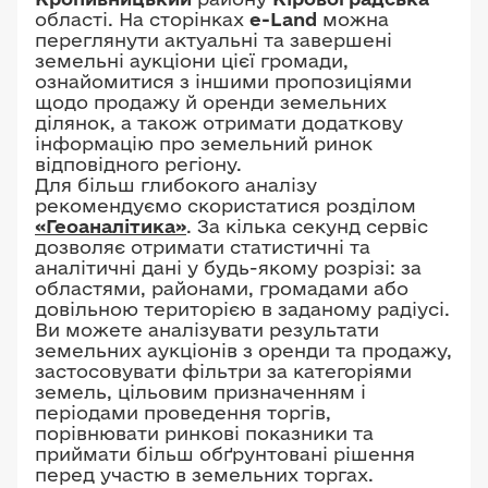
області. На сторінках
e-Land
можна
переглянути актуальні та завершені
земельні аукціони цієї громади,
ознайомитися з іншими пропозиціями
щодо продажу й оренди земельних
ділянок, а також отримати додаткову
інформацію про земельний ринок
відповідного регіону.
Для більш глибокого аналізу
рекомендуємо скористатися розділом
«Геоаналітика»
. За кілька секунд сервіс
дозволяє отримати статистичні та
аналітичні дані у будь-якому розрізі: за
областями, районами, громадами або
довільною територією в заданому радіусі.
Ви можете аналізувати результати
земельних аукціонів з оренди та продажу,
застосовувати фільтри за категоріями
земель, цільовим призначенням і
періодами проведення торгів,
порівнювати ринкові показники та
приймати більш обґрунтовані рішення
перед участю в земельних торгах.