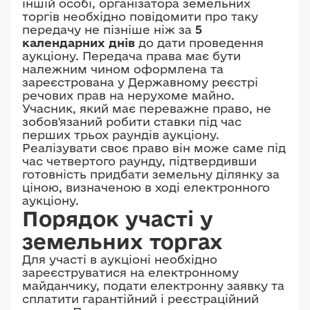
іншій особі, організатора земельних
торгів необхідно повідомити про таку
передачу не пізніше ніж за
5
календарних днів
до дати проведення
аукціону. Передача права має бути
належним чином оформлена та
зареєстрована у Державному реєстрі
речових прав на нерухоме майно.
Учасник, який має переважне право, не
зобов'язаний робити ставки під час
перших трьох раундів аукціону.
Реалізувати своє право він може саме під
час четвертого раунду, підтвердивши
готовність придбати земельну ділянку за
ціною, визначеною в ході електронного
аукціону.
Порядок участі у
земельних торгах
Для участі в аукціоні необхідно
зареєструватися на електронному
майданчику, подати електронну заявку та
сплатити гарантійний і реєстраційний