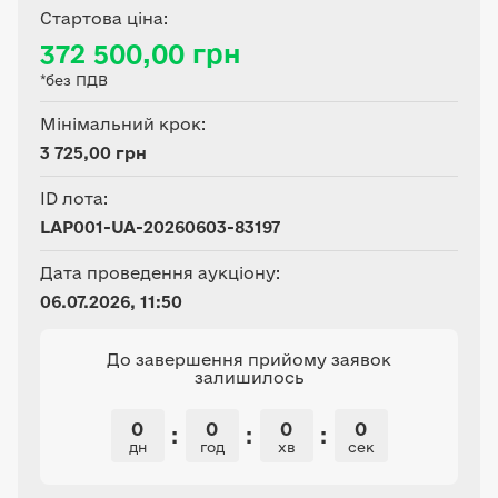
ведення товарного
Стартова ціна:
сільськогосподарського
372 500,00 грн
виробництва.
*без ПДВ
Мінімальний крок:
3 725,00 грн
ID лота:
LAP001-UA-20260603-83197
Дата проведення аукціону:
06.07.2026, 11:50
До завершення прийому заявок
залишилось
0
0
0
0
:
:
:
дн
год
хв
сек