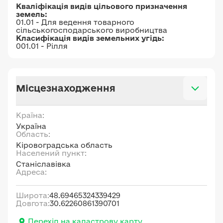
Кваліфікація видів цільового призначення
земель:
01.01 - Для ведення товарного
сільськогосподарського виробництва
Класифікація видів земельних угідь:
001.01 - Рілля
Місцезнаходження
Країна:
Україна
Область:
Кіровоградська область
Населений пункт:
Станіславівка
Адреса:
Широта:
48.69465324339429
Довгота:
30.62260861390701
Перехід на кадастрову карту