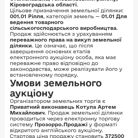
Кіровоградська області
.
Цільове призначення земельної ділянки:
001.01 Рілля
, категорія земель —
01.01 Для
ведення товарного
сільськогосподарського виробництва
.
Продаж здійснюється з урахуванням
переважного права на викуп земельної
ділянки
. Це означає, що після
завершення основних етапів
електронного аукціону особа, яка має
переважне право відповідно до
законодавства, може реалізувати його у
встановленому порядку.
Умови земельного
аукціону
Організатором земельних торгів є
Приватний виконавець Котула Артем
Михайлович
. Продаж земельної ділянки
проводиться через електронну торгову
систему
Прозорро.Продажі
у форматі
відкритого англійського аукціону.
Стартова ціна продажу становить
372500