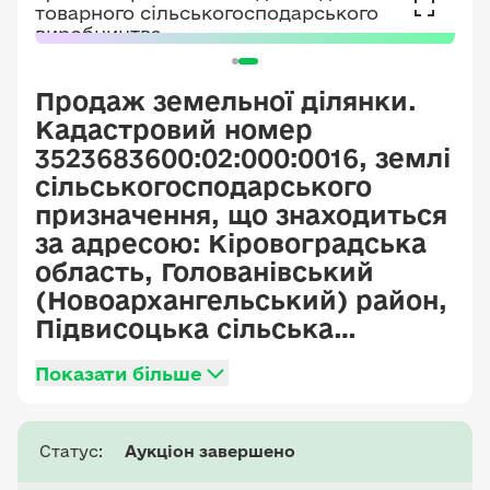
Продаж земельної ділянки.
Кадастровий номер
3523683600:02:000:0016, землі
сільськогосподарського
призначення, що знаходиться
за адресою: Кіровоградська
область, Голованівський
(Новоархангельський) район,
Підвисоцька сільська
територіальна громада,
Показати більше
територія колишньої
Нерубайської сільської ради,
загальна площа 3,5478 га.
Статус:
Аукціон завершено
Цільове призначення: для