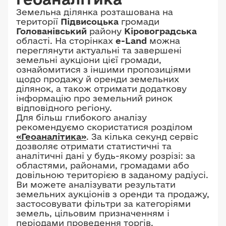
Земельна ділянка розташована на
території
Підвисоцька
громади
Голованівський
району
Кіровоградська
області. На сторінках
e-Land
можна
переглянути актуальні та завершені
земельні аукціони цієї громади,
ознайомитися з іншими пропозиціями
щодо продажу й оренди земельних
ділянок, а також отримати додаткову
інформацію про земельний ринок
відповідного регіону.
Для більш глибокого аналізу
рекомендуємо скористатися розділом
«Геоаналітика»
. За кілька секунд сервіс
дозволяє отримати статистичні та
аналітичні дані у будь-якому розрізі: за
областями, районами, громадами або
довільною територією в заданому радіусі.
Ви можете аналізувати результати
земельних аукціонів з оренди та продажу,
застосовувати фільтри за категоріями
земель, цільовим призначенням і
періодами проведення торгів,