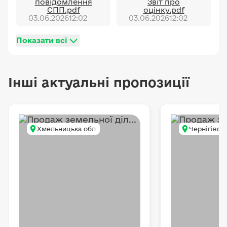
повідомлення
Звіт про
СПП.pdf
оцінку.pdf
03.06.2026
12:02
03.06.2026
12:02
Показати всі
Інші актуальні пропозиції
Хмельницька обл
Чернігівсь