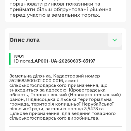
порівнювати ринкові показники та
приймати більш обґрунтовані рішення
перед участю в земельних торгах.
Опис лота
№
01
ID лота:
LAP001-UA-20260603-83197
Земельна ділянка. Кадастровий номер
3523683600:02:000:0016, землі
сільськогосподарського призначення, що
знаходиться за адресою: Кіровоградська
область, Голованівський (Новоархангельський)
район, Підвисоцька сільська територіальна
громада, територія колишньої Нерубайської
сільської ради, загальна площа 3,5478 га.
Цільове призначення: для ведення товарного
сільськогосподарського виробництва.