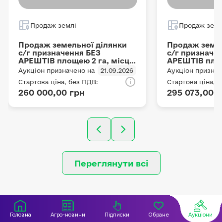
Продаж землі
Продаж земл
Продаж земельної ділянки
Продаж земел
с/г призначення БЕЗ
с/г призначе
АРЕШТІВ площею 2 га, місце
АРЕШТІВ площ
розташування: Хмельницька
місце розташ
Аукціон призначено на
21.09.2026
Аукціон признач
область, Віньковецький
Чернігівська 
Стартова ціна, без ПДВ:
Стартова ціна, 
район, за межами населених
Ічнянський р
260 000,00 грн
295 073,00 
пунктів Грим'яцької
міська рада, 
сільської ради, цільове
призначення: 
призначення: 01.03 Для
ведення това
ведення особистого
сільськогосп
селянського господарства, в
виробництва, 
оренді в Товариства з
ПРИВАТНОГО
обмеженою
ПІДПРИЄМСТ
відповідальністю "ФГ
"АГРОФІРМА "
ХРОПОТІВСЬКЕ" до 2035
року.
Переглянути всі
року.
Головна
Агро-новини
Підписки
Обране
Аукціони