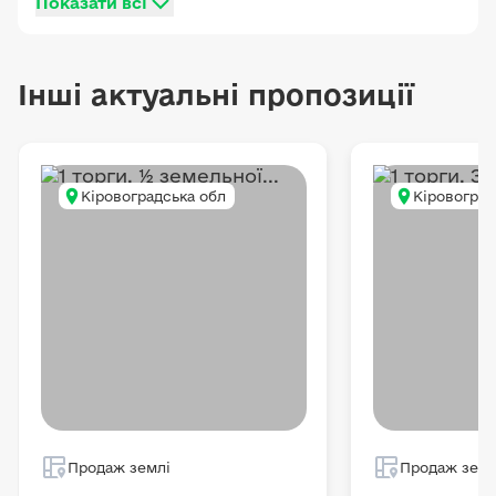
Показати всі
Інші актуальні пропозиції
Кіровоградська обл
Кіровоград
Продаж землі
Продаж земл