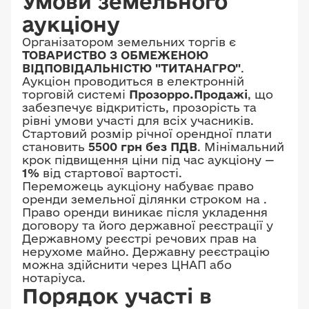
Умови земельного
аукціону
Організатором земельних торгів є
ТОВАРИСТВО З ОБМЕЖЕНОЮ
ВІДПОВІДАЛЬНІСТЮ "ТИТАНАГРО"
.
Аукціон проводиться в електронній
торговій системі
Прозорро.Продажі
, що
забезпечує відкритість, прозорість та
рівні умови участі для всіх учасників.
Стартовий розмір річної орендної плати
становить
5500 грн без ПДВ
. Мінімальний
крок підвищення ціни під час аукціону —
1%
від стартової вартості.
Переможець аукціону набуває право
оренди земельної ділянки строком на
.
Право оренди виникає після укладення
договору та його державної реєстрації у
Державному реєстрі речових прав на
нерухоме майно. Державну реєстрацію
можна здійснити через ЦНАП або
нотаріуса.
Порядок участі в