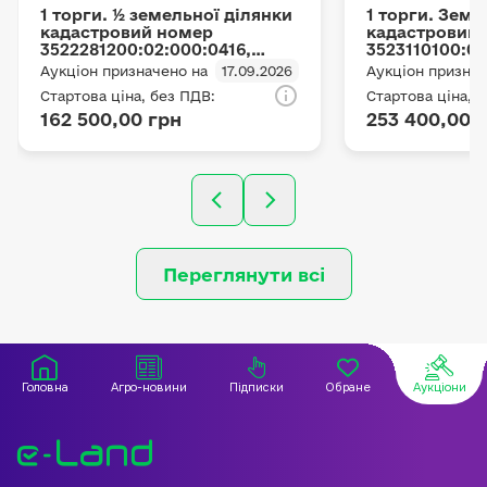
1 торги. ½ земельної ділянки
1 торги. Земе
кадастровий номер
кадастровий
3522281200:02:000:0416,
3523110100:02
площею 5.3032 га, з
площею 4.3025
Аукціон призначено на
17.09.2026
Аукціон признач
цільовим призначенням –
цільовим при
Стартова ціна, без ПДВ:
Стартова ціна, 
для ведення товарного
для ведення 
162 500,00 грн
253 400,00 
сільськогосподарського
сільськогосп
виробництва, місце
виробництва,
розташування:
розташування
Кіровоградська область,
Кіровоградсь
Кропивницький
Новоукраїнс
(Знам'янський) район,
(Маловисківсь
Диківська сільська рада
рада Маловис
Переглянути всі
Головна
Агро-новини
Підписки
Обране
Аукціони