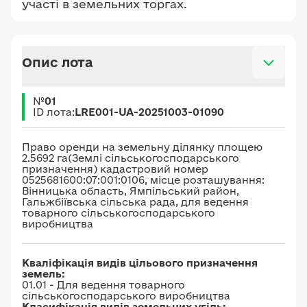
участі в земельних торгах.
Опис лота
№
01
ID лота:
LRE001-UA-20251003-01090
Право оренди на земельну ділянку площею
2.5692 га(Землі сільськогосподарського
призначення) кадастровий номер
0525681600:07:001:0106, місце розташування:
Вінницька область, Ямпільський район,
Гальжбіївська сільська рада, для ведення
товарного сільськогосподарського
виробництва
Кваліфікація видів цільового призначення
земель:
01.01 - Для ведення товарного
сільськогосподарського виробництва
Класифікація видів земельних угідь: