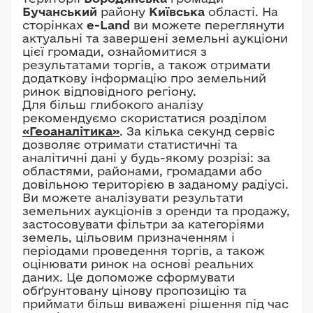
Бучанський
району
Київська
області. На
сторінках
e-Land
ви можете переглянути
актуальні та завершені земельні аукціони
цієї громади, ознайомитися з
результатами торгів, а також отримати
додаткову інформацію про земельний
ринок відповідного регіону.
Для більш глибокого аналізу
рекомендуємо скористатися розділом
«Геоаналітика»
. За кілька секунд сервіс
дозволяє отримати статистичні та
аналітичні дані у будь-якому розрізі: за
областями, районами, громадами або
довільною територією в заданому радіусі.
Ви можете аналізувати результати
земельних аукціонів з оренди та продажу,
застосовувати фільтри за категоріями
земель, цільовим призначенням і
періодами проведення торгів, а також
оцінювати ринок на основі реальних
даних. Це допоможе сформувати
обґрунтовану цінову пропозицію та
приймати більш виважені рішення під час