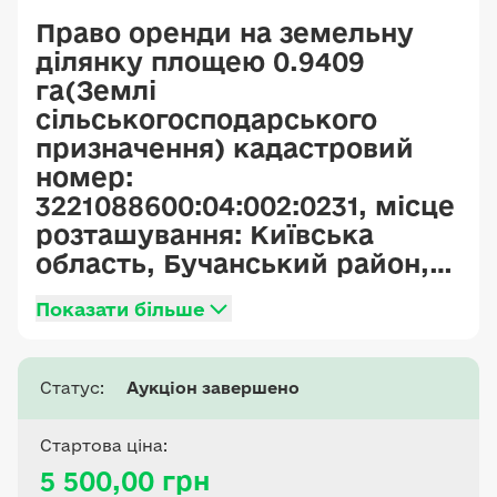
Право оренди на земельну
ділянку площею 0.9409
га(Землі
сільськогосподарського
призначення) кадастровий
номер:
3221088600:04:002:0231, місце
розташування: Київська
область, Бучанський район,
Бородянська тг (Шибенський
Показати більше
старостинський округ №10),
для ведення товарного
сільськогосподарського
Статус:
Аукціон завершено
виробництва
Стартова ціна:
5 500,00 грн