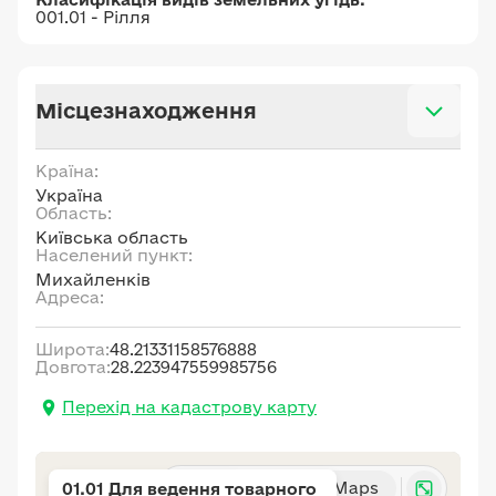
001.01 - Рілля
Місцезнаходження
Країна:
Україна
Область:
Київська область
Населений пункт:
Михайленків
Адреса:
Широта:
48.21331158576888
Довгота:
28.223947559985756
Перехід на кадастрову карту
Карта
Google Maps
01.01 Для ведення товарного