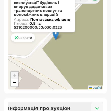
експлуатації будівель і
споруд додаткових
транспортних послуг та
допоміжних операцій
Адреса:
Полтавська область
Площа:
0.8 га
5310200000:50:030:0323
Сховати
+
−
Leaflet
Інформація про аукціон