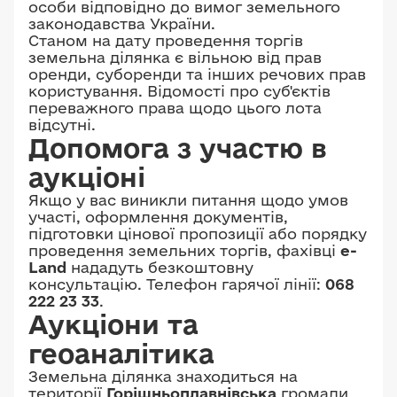
особи відповідно до вимог земельного
законодавства України.
Станом на дату проведення торгів
земельна ділянка є вільною від прав
оренди, суборенди та інших речових прав
користування. Відомості про суб'єктів
переважного права щодо цього лота
відсутні.
Допомога з участю в
аукціоні
Якщо у вас виникли питання щодо умов
участі, оформлення документів,
підготовки цінової пропозиції або порядку
проведення земельних торгів, фахівці
e-
Land
нададуть безкоштовну
консультацію. Телефон гарячої лінії:
068
222 23 33
.
Аукціони та
геоаналітика
Земельна ділянка знаходиться на
території
Горішньоплавнівська
громади