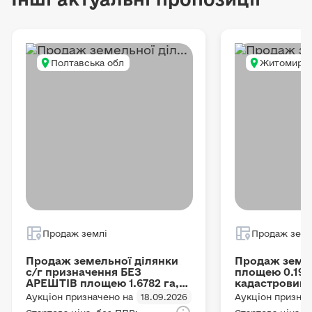
Полтавська обл
Житомирсь
Продаж землі
Продаж земл
Продаж земельної ділянки
Продаж земел
с/г призначення БЕЗ
площею 0.193
АРЕШТІВ площею 1.6782 га,
кадастровий
місце розташування:
1821155100:01
Аукціон призначено на
18.09.2026
Аукціон признач
Полтавська область,