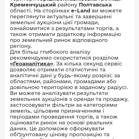
Кременчуцький
району
Полтавська
області. На сторінках
e-Land
ви можете
переглянути актуальні та завершені
земельні аукціони цієї громади,
ознайомитися з результатами торгів, а
також отримати додаткову інформацію
про земельний ринок відповідного
регіону.
Для більш глибокого аналізу
рекомендуємо скористатися розділом
«Геоаналітика»
. За кілька секунд сервіс
дозволяє отримати статистичні та
аналітичні дані у будь-якому розрізі: за
областями, районами, громадами або
довільною територією в заданому радіусі.
Ви можете аналізувати результати
земельних аукціонів з оренди та продажу,
застосовувати фільтри за категоріями
земель, цільовим призначенням і
періодами проведення торгів, а також
оцінювати ринок на основі реальних
даних. Це допоможе сформувати
обґрунтовану цінову пропозицію та