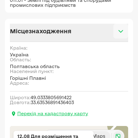
011.01 - Землі під будівлями та спорудами
промислових підприємств
Місцезнаходження
Країна:
Україна
Область:
Полтавська область
Населений пункт:
Горішні Плавні
Адреса:
Широта:
49.0333805691422
Довгота:
33.63536891436403
Перехід на кадастрову карту
Карта
Google Maps
12.08 Для розміщення та