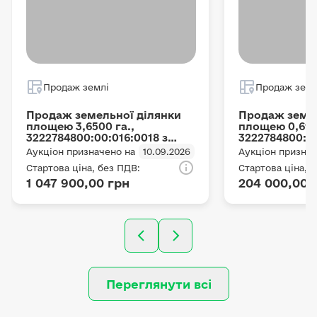
Продаж землі
Продаж земл
Продаж земельної ділянки
Продаж земел
площею 3,6500 га.,
площею 0,690
3222784800:00:016:0018 з
3222784800:00
цільовим призначенням ОСГ,
цільовим при
Аукціон призначено на
10.09.2026
Аукціон признач
що розташована за адресою:
що розташова
Стартова ціна, без ПДВ:
Стартова ціна, 
с. Мотижин, Мотижинська с/
с. Мотижин, 
1 047 900,00 грн
204 000,00 
р, Бучанський район
р, Бучанськи
(Макарівський район),
(Макарівськи
Київська область
Київська обл
Переглянути всі