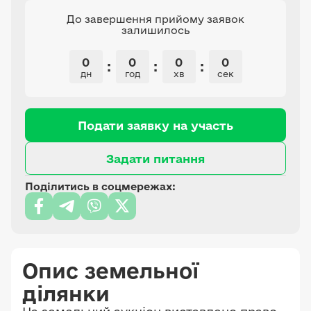
До завершення прийому заявок
залишилось
0
0
0
0
:
:
:
дн
год
хв
сек
Подати заявку на участь
Задати питання
Поділитись в соцмережах:
Опис земельної
ділянки