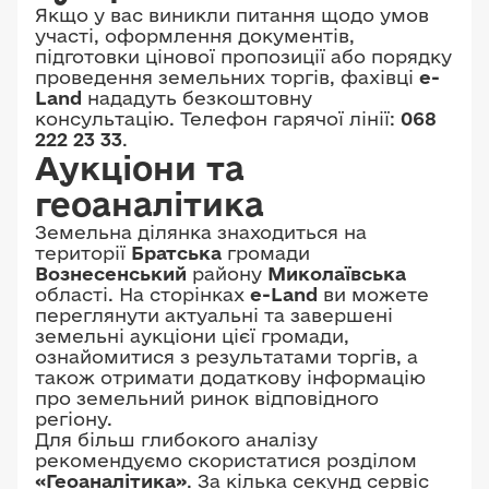
Якщо у вас виникли питання щодо умов
участі, оформлення документів,
підготовки цінової пропозиції або порядку
проведення земельних торгів, фахівці
e-
Land
нададуть безкоштовну
консультацію. Телефон гарячої лінії:
068
222 23 33
.
Аукціони та
геоаналітика
Земельна ділянка знаходиться на
території
Братська
громади
Вознесенський
району
Миколаївська
області. На сторінках
e-Land
ви можете
переглянути актуальні та завершені
земельні аукціони цієї громади,
ознайомитися з результатами торгів, а
також отримати додаткову інформацію
про земельний ринок відповідного
регіону.
Для більш глибокого аналізу
рекомендуємо скористатися розділом
«Геоаналітика»
. За кілька секунд сервіс