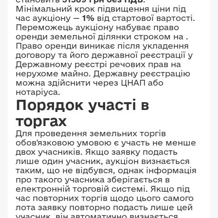
Мінімальний крок підвищення ціни під
час аукціону —
1%
від стартової вартості.
Переможець аукціону набуває право
оренди земельної ділянки строком на
.
Право оренди виникає після укладення
договору та його державної реєстрації у
Державному реєстрі речових прав на
нерухоме майно. Державну реєстрацію
можна здійснити через ЦНАП або
нотаріуса.
Порядок участі в
торгах
Для проведення земельних торгів
обов'язковою умовою є участь не менше
двох учасників. Якщо заявку подасть
лише один учасник, аукціон визнається
таким, що не відбувся, однак інформація
про такого учасника зберігається в
електронній торговій системі. Якщо під
час повторних торгів щодо цього самого
лота заявку повторно подасть лише цей
учасник, він автоматично визнається