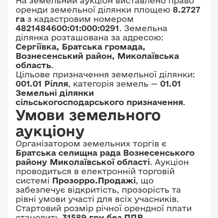
На земельний аукціон виставлено право
оренди земельної ділянки площею
8.2727
га
з кадастровим номером
4821484600:01:000:0291
. Земельна
ділянка розташована за адресою:
Сергіївка, Братська громада,
Вознесенський район, Миколаївська
область
.
Цільове призначення земельної ділянки:
001.01 Рілля
, категорія земель —
01.01
Земельні ділянки
сільськогосподарського призначення
.
Умови земельного
аукціону
Організатором земельних торгів є
Братська селищна рада Вознесенського
району Миколаївської області
. Аукціон
проводиться в електронній торговій
системі
Прозорро.Продажі
, що
забезпечує відкритість, прозорість та
рівні умови участі для всіх учасників.
Стартовий розмір річної орендної плати
становить
31589 грн без ПДВ
.