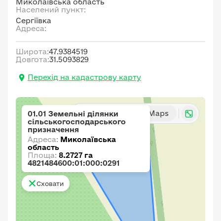
Миколаївська область
Населений пункт:
Сергіївка
Адреса:
Широта:
47.9384519
Довгота:
31.5093829
Перехід на кадастрову карту
Карта
Google Maps
01.01 Земельні ділянки
сільськогосподарського
призначення
Адреса:
Миколаївська
область
Площа:
8.2727 га
4821484600:01:000:0291
Сховати