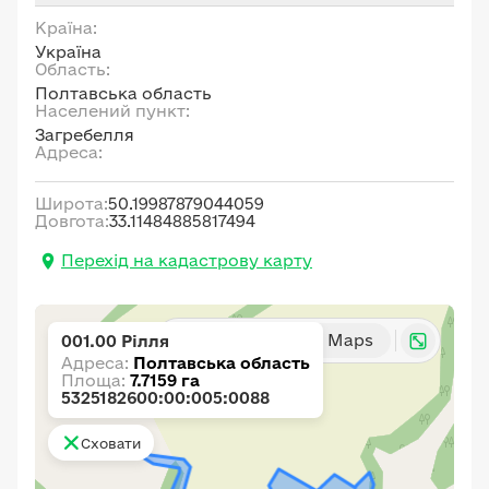
Країна:
Україна
Область:
Полтавська область
Населений пункт:
Загребелля
Адреса:
Широта:
50.19987879044059
Довгота:
33.11484885817494
Перехід на кадастрову карту
Карта
Google Maps
001.00 Рілля
Адреса:
Полтавська область
Площа:
7.7159 га
5325182600:00:005:0088
Сховати