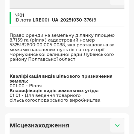
№
01
ID лота:
LRE001-UA-20251030-37619
Право оренди на земельну ділянку площею
8,7159 га (рілля) кадастровий номер
5325182600:00:005:0088, яка розташована за
межами населених пунктів на території
Чорнухинської селищної ради Лубенського
району Полтавської області
Кваліфікація видів цільового призначення
земель:
001.00 - Рілля
Класифікація видів земельних угідь:
01.01 - Для ведення товарного
сільськогосподарського виробництва
Місцезнаходження