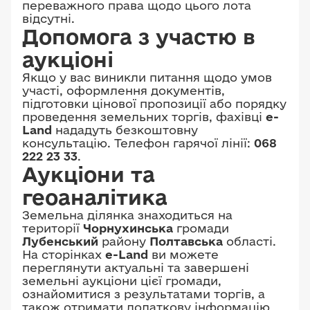
переважного права щодо цього лота
відсутні.
Допомога з участю в
аукціоні
Якщо у вас виникли питання щодо умов
участі, оформлення документів,
підготовки цінової пропозиції або порядку
проведення земельних торгів, фахівці
e-
Land
нададуть безкоштовну
консультацію. Телефон гарячої лінії:
068
222 23 33
.
Аукціони та
геоаналітика
Земельна ділянка знаходиться на
території
Чорнухинська
громади
Лубенський
району
Полтавська
області.
На сторінках
e-Land
ви можете
переглянути актуальні та завершені
земельні аукціони цієї громади,
ознайомитися з результатами торгів, а
також отримати додаткову інформацію