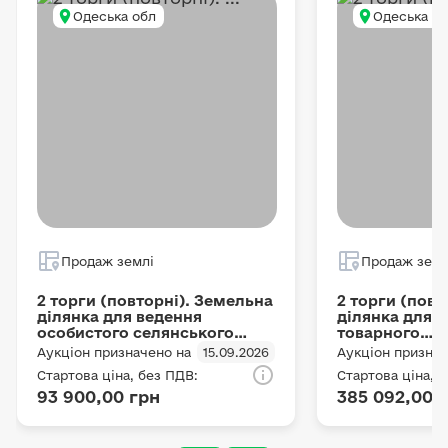
Одеська обл
Одеська о
Продаж землі
Продаж земл
2 торги (повторні). Земельна
2 торги (повт
ділянка для ведення
ділянка для 
особистого селянського
товарного
господарства, площею 1.5 га
сільськогосп
Аукціон призначено на
15.09.2026
Аукціон признач
кадастровий номер
виробництва,
Стартова ціна, без ПДВ:
Стартова ціна, 
5124584900:01:002:0737
га кадастров
93 900,00 грн
385 092,00 
5123155100:01