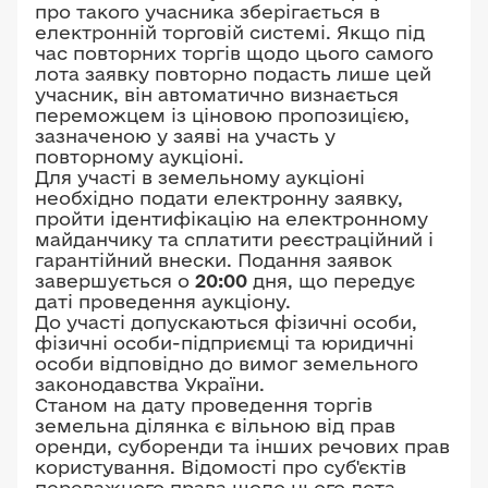
про такого учасника зберігається в
електронній торговій системі. Якщо під
час повторних торгів щодо цього самого
лота заявку повторно подасть лише цей
учасник, він автоматично визнається
переможцем із ціновою пропозицією,
зазначеною у заяві на участь у
повторному аукціоні.
Для участі в земельному аукціоні
необхідно подати електронну заявку,
пройти ідентифікацію на електронному
майданчику та сплатити реєстраційний і
гарантійний внески. Подання заявок
завершується о
20:00
дня, що передує
даті проведення аукціону.
До участі допускаються фізичні особи,
фізичні особи-підприємці та юридичні
особи відповідно до вимог земельного
законодавства України.
Станом на дату проведення торгів
земельна ділянка є вільною від прав
оренди, суборенди та інших речових прав
користування. Відомості про суб'єктів
переважного права щодо цього лота