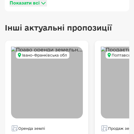
Показати всі
Інші актуальні пропозиції
Івано-Франківська обл
Полтавська
Оренда землі
Продаж земл