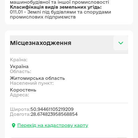
машинобудівної та іншої промисловості
Класифікація видів земельних угідь:
011.01 - Землі під будівлями та спорудами
промислових підприємств
Місцезнаходження
Країна:
Україна
Область:
Житомирська область
Населений пункт:
Коростень
Адреса:
Широта:
50.94461105219209
Довгота:
28.674823958568854
Перехід на кадастрову карту