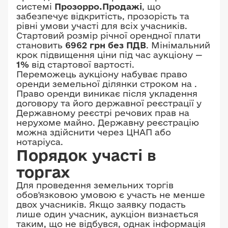
системі
Прозорро.Продажі
, що
забезпечує відкритість, прозорість та
рівні умови участі для всіх учасників.
Стартовий розмір річної орендної плати
становить
6962 грн без ПДВ
. Мінімальний
крок підвищення ціни під час аукціону —
1%
від стартової вартості.
Переможець аукціону набуває право
оренди земельної ділянки строком на
.
Право оренди виникає після укладення
договору та його державної реєстрації у
Державному реєстрі речових прав на
нерухоме майно. Державну реєстрацію
можна здійснити через ЦНАП або
нотаріуса.
Порядок участі в
торгах
Для проведення земельних торгів
обов'язковою умовою є участь не менше
двох учасників. Якщо заявку подасть
лише один учасник, аукціон визнається
таким, що не відбувся, однак інформація