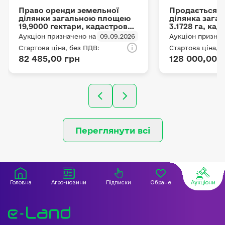
Право оренди земельної
Продається 
ділянки загальною площею
ділянка зага
19,9000 гектари, кадастровий
3.1728 га, ка
номер –
5322480700:03
Аукціон призначено на
09.09.2026
Аукціон признач
2625888601:03:017:0026 для
адреса: Полт
Стартова ціна, без ПДВ:
Стартова ціна, 
іншого
Кременчуцьк
82 485,00 грн
128 000,00 
сільськогосподарського
Бондарівська 
призначення, яка
цільове приз
розташована за адресою:
ведення това
село Ямниця, урочище
сільськогосп
"Темрява" Ямницької
виробництва
сільської ради, Івано-
Франківського району,
Івано-Франківської області
Переглянути всі
Головна
Агро-новини
Підписки
Обране
Аукціони