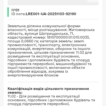
№
01
ID лота:
LRE001-UA-20251103-92190
Земельна ділянка комунальної форми
власності, місце розташування: Житомирська
область, вулиця Шатрищанська, 71,
кадастровий номер: 1810700000:01:015:0033,
площа 0,0660 га; категорія земель: землі
промисловості, транспорту, електронних
комунікацій, енергетики, оборони та іншого
призначення, цільове призначення: 11.02 для
розміщення та експлуатації основних,
підсобних і допоміжних будівель та споруд
підприємств переробної, машинобудівної та
іншої промисловості, включаючи об’єкти
оброблення відходів, зокрема із
енергогенеруючим блоком
Кваліфікація видів цільового призначення
земель:
11.02 - Для розміщення та експлуатації
основних, підсобних і допоміжних будівель та
споруд підприємств переробної,