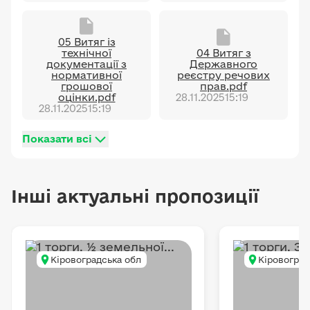
05 Витяг із
технічної
04 Витяг з
документації з
Державного
нормативної
реєстру речових
грошової
прав.pdf
оцінки.pdf
28.11.2025
15:19
28.11.2025
15:19
Показати всі
Інші актуальні пропозиції
Кіровоградська обл
Кіровоград