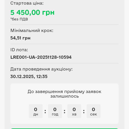
призначення, цільове
Стартова ціна:
призначення – для ведення
5 450,00 грн
фермерського господарства
*без ПДВ
(КВЦПЗ- 01.02).
Мінімальний крок:
54,51 грн
ID лота:
LRE001-UA-20251128-10594
Дата проведення аукціону:
30.12.2025, 12:35
До завершення прийому заявок
залишилось
0
0
0
0
:
:
:
дн
год
хв
сек