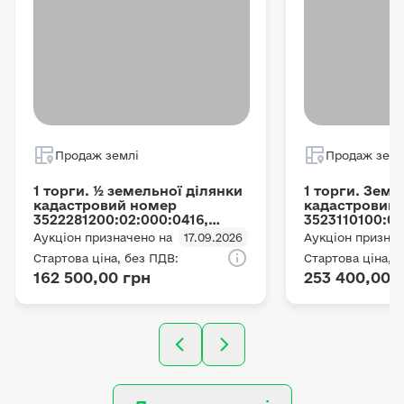
Продаж землі
Продаж земл
1 торги. ½ земельної ділянки
1 торги. Земе
кадастровий номер
кадастровий
3522281200:02:000:0416,
3523110100:02
площею 5.3032 га, з
площею 4.3025
Аукціон призначено на
17.09.2026
Аукціон признач
цільовим призначенням –
цільовим при
Стартова ціна, без ПДВ:
Стартова ціна, 
для ведення товарного
для ведення 
162 500,00 грн
253 400,00 
сільськогосподарського
сільськогосп
виробництва, місце
виробництва,
розташування:
розташування
Кіровоградська область,
Кіровоградсь
Кропивницький
Новоукраїнс
(Знам'янський) район,
(Маловисківсь
Диківська сільська рада
рада Маловис