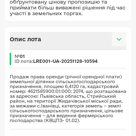
обґрунтовану цінову пропозицію та
приймати більш виважені рішення під час
участі в земельних торгах.
Опис лота
№
01
ID лота:
LRE001-UA-20251128-10594
Продаж права оренди (річної орендної плати)
земельної ділянки сільськогосподарського
призначення, площею 6,4120 га, кадастровий
номер: 4621585900:01:000: 2074, що розташована
за адресою: Львівська область, Стрийський
район, на території Жидачівської міської ради,
за межами с.Іванівці, категорія земель – землі
сільськогосподарського призначення, цільове
призначення – для ведення фермерського
господарства (КВЦПЗ- 01.02).