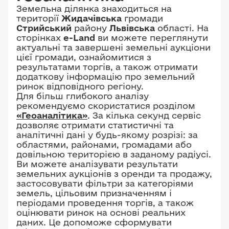
Земельна ділянка знаходиться на
території
Жидачівська
громади
Стрийський
району
Львівська
області. На
сторінках
e-Land
ви можете переглянути
актуальні та завершені земельні аукціони
цієї громади, ознайомитися з
результатами торгів, а також отримати
додаткову інформацію про земельний
ринок відповідного регіону.
Для більш глибокого аналізу
рекомендуємо скористатися розділом
«Геоаналітика»
. За кілька секунд сервіс
дозволяє отримати статистичні та
аналітичні дані у будь-якому розрізі: за
областями, районами, громадами або
довільною територією в заданому радіусі.
Ви можете аналізувати результати
земельних аукціонів з оренди та продажу,
застосовувати фільтри за категоріями
земель, цільовим призначенням і
періодами проведення торгів, а також
оцінювати ринок на основі реальних
даних. Це допоможе сформувати