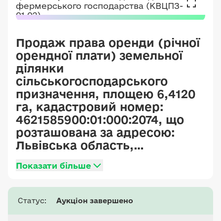
Продаж права оренди (річної
орендної плати) земельної
ділянки
сільськогосподарського
призначення, площею 6,4120
га, кадастровий номер:
4621585900:01:000:2074, що
розташована за адресою:
Львівська область,
Стрийський район, на
Показати більше
території Жидачівської
міської ради, за межами
с.Іванівці, категорія земель –
Статус:
Аукціон завершено
землі сільськогосподарського