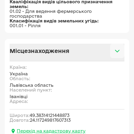
Кваліфікація видів цільового призначення
земель:
01.02 - Для ведення фермерського
господарства
Класифікація видів земельних угідь:
001.01 - Рілля
Місцезнаходження
Країна:
Україна
Область:
Львівська область
Населений пункт:
Іванівці
Адреса:
Широта:
49.38314121448873
Довгота:
24.117249817607313
Перехід на кадастрову карту