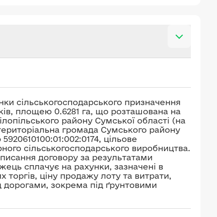
нки сільськогосподарського призначення
ків, площею 0.6281 га, що розташована на
Білопільського району Сумської області (на
 територіальна громада Сумського району
5920610100:01:002:0174, цільове
рного сільськогосподарського виробництва.
дписання договору за результатами
ець сплачує на рахунки, зазначені в
торгів, ціну продажу лоту та витрати,
ід дорогами, зокрема під ґрунтовими