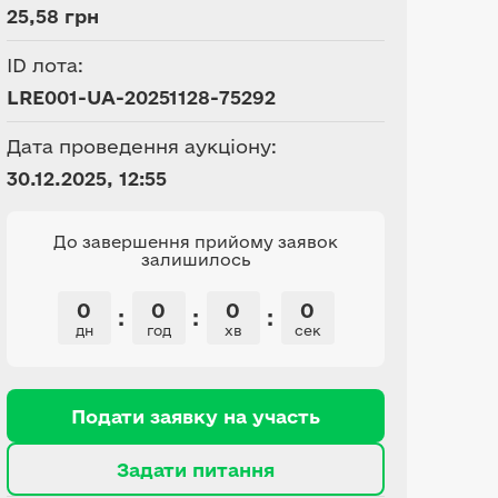
25,58 грн
ID лота:
LRE001-UA-20251128-75292
Дата проведення аукціону:
30.12.2025, 12:55
До завершення прийому заявок
залишилось
0
0
0
0
:
:
:
дн
год
хв
сек
Подати заявку на участь
Задати питання