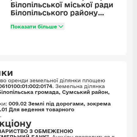
Білопільської міської ради
Білопільського району
Сумської області (на
Показати більше
теперішній час -
Білопільська міська
територіальна громада
Сумського району Сумської
області), кадастровий
номер
нки
5920610100:01:002:0174,
аво оренди земельної ділянки площею
цільове призначення - 01.01
0610100:01:002:0174
. Земельна ділянка
Для ведення товарного
ілопільська громада, Сумський район,
сільськогосподарського
ки:
009.02 Землі під дорогами, зокрема
виробництва.
1.01 Для ведення товарного
.
кціону
ВАРИСТВО З ОБМЕЖЕНОЮ
ЕМЕЛЬНИЙ БАНК"
. Аукціон проводиться в