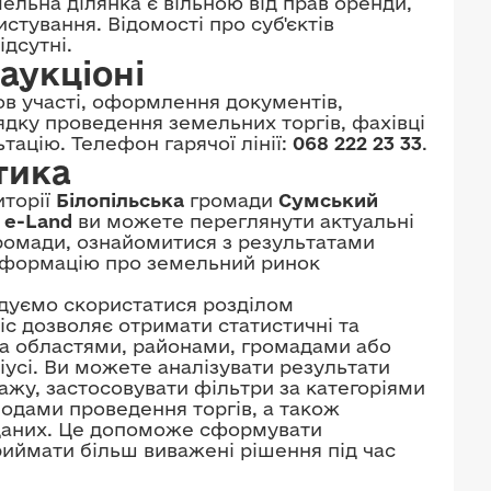
ельна ділянка є вільною від прав оренди,
стування. Відомості про суб'єктів
дсутні.
аукціоні
в участі, оформлення документів,
рядку проведення земельних торгів, фахівці
ацію. Телефон гарячої лінії:
068 222 23 33
.
тика
иторії
Білопільська
громади
Сумський
х
e-Land
ви можете переглянути актуальні
громади, ознайомитися з результатами
інформацію про земельний ринок
ндуємо скористатися розділом
віс дозволяє отримати статистичні та
: за областями, районами, громадами або
іусі. Ви можете аналізувати результати
ажу, застосовувати фільтри за категоріями
іодами проведення торгів, а також
 даних. Це допоможе сформувати
риймати більш виважені рішення під час