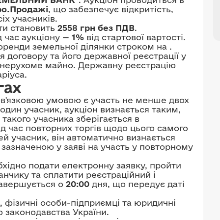
ро.Продажі
, що забезпечує відкритість,
сіх учасників.
ати становить
2558 грн без ПДВ
.
д час аукціону —
1%
від стартової вартості.
оренди земельної ділянки строком на
.
 договору та його державної реєстрації у
 нерухоме майно. Державну реєстрацію
ріуса.
гах
в'язковою умовою є участь не менше двох
один учасник, аукціон визнається таким,
 такого учасника зберігається в
ід час повторних торгів щодо цього самого
ей учасник, він автоматично визнається
зазначеною у заяві на участь у повторному
бхідно подати електронну заявку, пройти
нчику та сплатити реєстраційний і
завершується о
20:00
дня, що передує даті
, фізичні особи-підприємці та юридичні
о законодавства України.