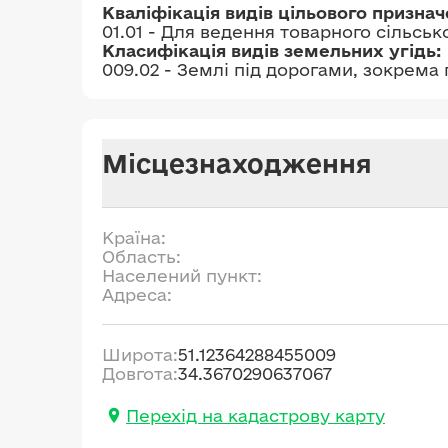
Кваліфікація видів цільового призна
01.01 - Для ведення товарного сільсь
Класифікація видів земельних угідь:
009.02 - Землі під дорогами, зокрема
Місцезнаходження
Країна:
Область:
Населений пункт:
Адреса:
Широта:
51.12364288455009
Довгота:
34.3670290637067
Перехід на кадастрову карту