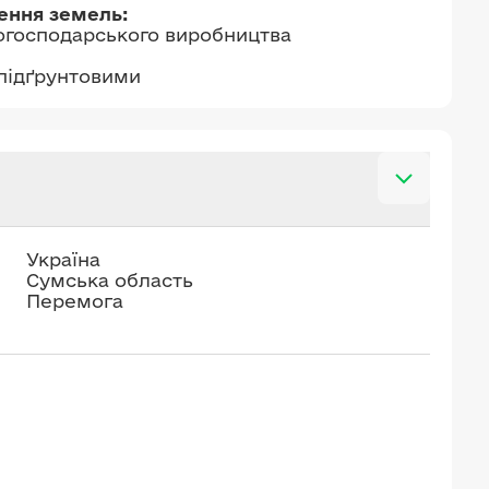
чення земель:
когосподарського виробництва
 підґрунтовими
Україна
Сумська область
Перемога