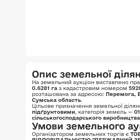
Опис земельної діля
На земельний аукціон виставлено пр
0.6281 га
з кадастровим номером
592
розташована за адресою:
Перемога, Б
Сумська область
.
Цільове призначення земельної ділян
підґрунтовими
, категорія земель —
0
сільськогосподарського виробництва
Умови земельного ау
Організатором земельних торгів є
ТО
ВІДПОВІДАЛЬНІСТЮ "ДЕРЖАВНИЙ З