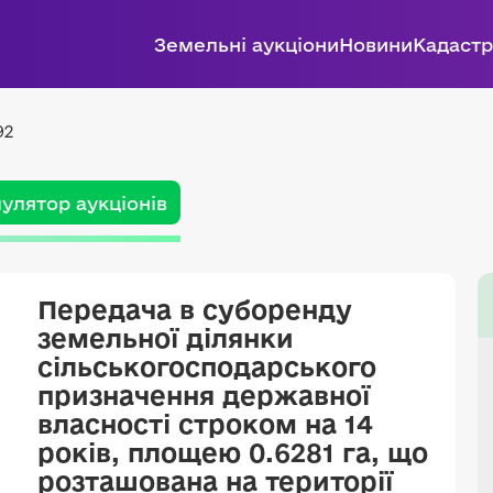
Земельні аукціони
Новини
Кадастр
92
улятор аукціонів
Передача в суборенду
земельної ділянки
сільськогосподарського
призначення державної
власності строком на 14
років, площею 0.6281 га, що
розташована на території