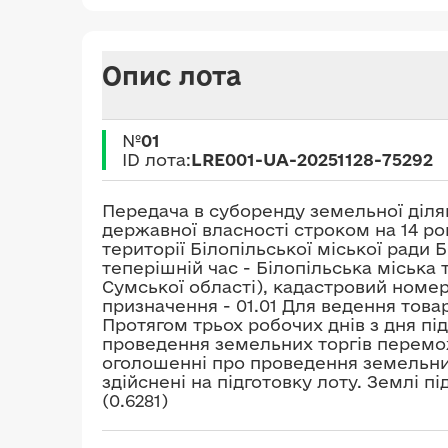
Опис лота
№
01
ID лота:
LRE001-UA-20251128-75292
Передача в суборенду земельної діля
державної власності строком на 14 ро
території Білопільської міської ради 
теперішній час - Білопільська міська
Сумської області), кадастровий номер 
призначення - 01.01 Для ведення това
Протягом трьох робочих днів з дня пі
проведення земельних торгів перемож
оголошенні про проведення земельних 
здійснені на підготовку лоту. Землі п
(0.6281)