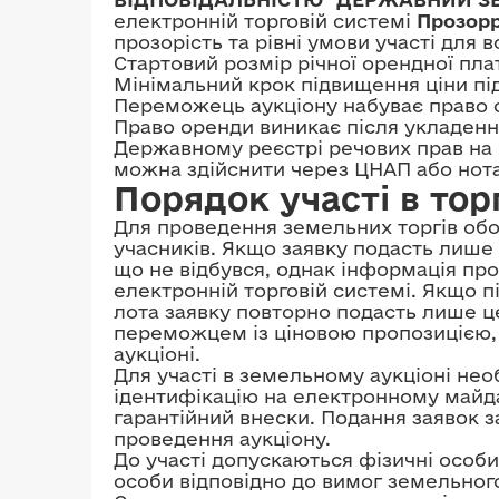
електронній торговій системі
Прозор
прозорість та рівні умови участі для в
Стартовий розмір річної орендної пл
Мінімальний крок підвищення ціни пі
Переможець аукціону набуває право 
Право оренди виникає після укладення
Державному реєстрі речових прав на
можна здійснити через ЦНАП або нота
Порядок участі в тор
Для проведення земельних торгів обо
учасників. Якщо заявку подасть лише 
що не відбувся, однак інформація про
електронній торговій системі. Якщо п
лота заявку повторно подасть лише ц
переможцем із ціновою пропозицією, 
аукціоні.
Для участі в земельному аукціоні нео
ідентифікацію на електронному майда
гарантійний внески. Подання заявок 
проведення аукціону.
До участі допускаються фізичні особи
особи відповідно до вимог земельног