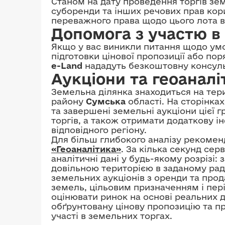
Станом на дату проведення торгів зем
суборенди та інших речових прав кори
переважного права щодо цього лота ві
Допомога з участю в 
Якщо у вас виникли питання щодо умо
підготовки цінової пропозиції або по
e-Land
нададуть безкоштовну консульт
Аукціони та геоаналі
Земельна ділянка знаходиться на тер
району
Сумська
області. На сторінка
та завершені земельні аукціони цієї 
торгів, а також отримати додаткову 
відповідного регіону.
Для більш глибокого аналізу рекоме
«Геоаналітика»
. За кілька секунд сер
аналітичні дані у будь-якому розрізі
довільною територією в заданому рад
земельних аукціонів з оренди та прод
земель, цільовим призначенням і пер
оцінювати ринок на основі реальних
обґрунтовану цінову пропозицію та п
участі в земельних торгах.