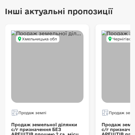
Інші актуальні пропозиції
Хмельницька обл
Чернігівсь
Продаж землі
Продаж земл
Продаж земельної ділянки
Продаж земел
с/г призначення БЕЗ
с/г призначе
АРЕШТІВ площею 2 га, місце
АРЕШТІВ площ