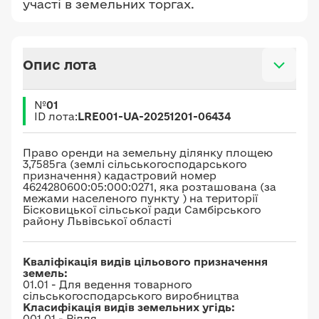
участі в земельних торгах.
Опис лота
№
01
ID лота:
LRE001-UA-20251201-06434
Право оренди на земельну ділянку площею
3,7585га (землі сільськогосподарського
призначення) кадастровий номер
4624280600:05:000:0271, яка розташована (за
межами населеного пункту ) на території
Бісковицької сільської ради Самбірського
району Львівської області
Кваліфікація видів цільового призначення
земель:
01.01 - Для ведення товарного
сільськогосподарського виробництва
Класифікація видів земельних угідь:
001.01 - Рілля