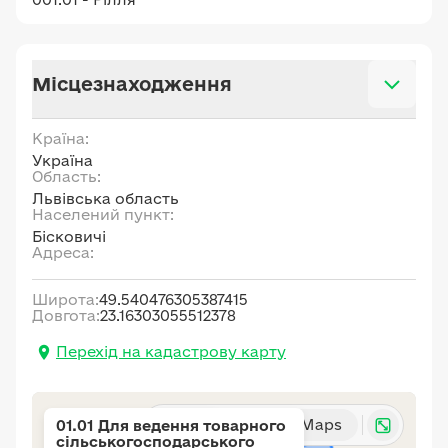
Місцезнаходження
Країна:
Україна
Область:
Львівська область
Населений пункт:
Бісковичі
Адреса:
Широта:
49.540476305387415
Довгота:
23.16303055512378
Перехід на кадастрову карту
Карта
Google Maps
01.01 Для ведення товарного
сільськогосподарського