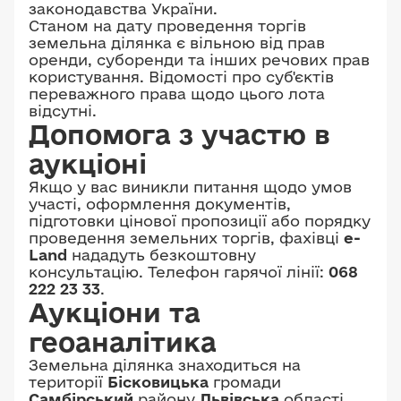
законодавства України.
Станом на дату проведення торгів
земельна ділянка є вільною від прав
оренди, суборенди та інших речових прав
користування. Відомості про суб'єктів
переважного права щодо цього лота
відсутні.
Допомога з участю в
аукціоні
Якщо у вас виникли питання щодо умов
участі, оформлення документів,
підготовки цінової пропозиції або порядку
проведення земельних торгів, фахівці
e-
Land
нададуть безкоштовну
консультацію. Телефон гарячої лінії:
068
222 23 33
.
Аукціони та
геоаналітика
Земельна ділянка знаходиться на
території
Бісковицька
громади
Самбірський
району
Львівська
області.