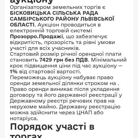
Організатором земельних торгів є
БІСКОВИЦЬКА СІЛЬСЬКА РАДА
САМБІРСЬКОГО РАЙОНУ ЛЬВІВСЬКОЇ
ОБЛАСТІ
. Аукціон проводиться в
електронній торговій системі
Прозорро.Продажі
, що забезпечує
відкритість, прозорість та рівні умови
участі для всіх учасників.
Стартовий розмір річної орендної плати
становить
7429 грн без ПДВ
. Мінімальний
крок підвищення ціни під час аукціону —
1%
від стартової вартості.
Переможець аукціону набуває право
оренди земельної ділянки строком на
.
Право оренди виникає після укладення
договору та його державної реєстрації у
Державному реєстрі речових прав на
нерухоме майно. Державну реєстрацію
можна здійснити через ЦНАП або
нотаріуса.
Порядок участі в
торгах