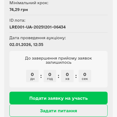
Мінімальний крок:
74,29 грн
ID лота:
LRE001-UA-20251201-06434
Дата проведення аукціону:
02.01.2026, 12:35
До завершення прийому заявок
залишилось
0
0
0
0
:
:
:
дн
год
хв
сек
Подати заявку на участь
Задати питання