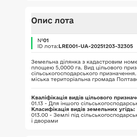
Опис лота
№
01
ID лота:
LRE001-UA-20251203-32305
Земельна ділянка з кадастровим номер
площею 5,0000 га. Вид цільового приз
сільськогосподарського призначення.
міська територіальна громада Полтавс
Кваліфікація видів цільового призна
01.13 - Для іншого сільськогосподарс
Класифікація видів земельних угідь:
013.00 - Землі під сільськогосподар
і дворами