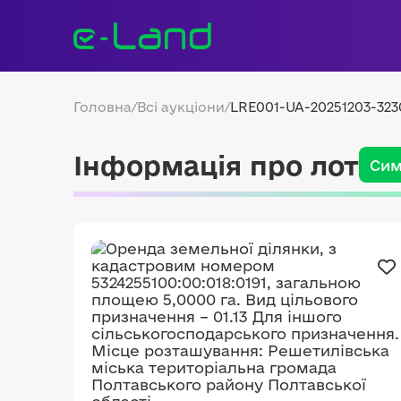
Головна
/
Всі аукціони
/
LRE001-UA-20251203-323
Інформація про лот
Сим