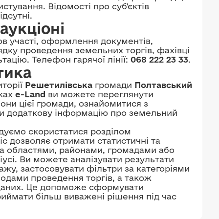
стування. Відомості про суб'єктів
дсутні.
аукціоні
в участі, оформлення документів,
рядку проведення земельних торгів, фахівці
ацію. Телефон гарячої лінії:
068 222 23 33
.
тика
иторії
Решетилівська
громади
Полтавський
нках
e-Land
ви можете переглянути
іони цієї громади, ознайомитися з
ти додаткову інформацію про земельний
ндуємо скористатися розділом
віс дозволяє отримати статистичні та
: за областями, районами, громадами або
іусі. Ви можете аналізувати результати
ажу, застосовувати фільтри за категоріями
іодами проведення торгів, а також
 даних. Це допоможе сформувати
риймати більш виважені рішення під час