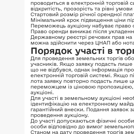
проводиться в електронній торговій 
відкритість, прозорість та рівні умови 
Стартовий розмір річної орендної пл
Мінімальний крок підвищення ціни пі
Переможець аукціону набуває право 
Право оренди виникає після укладення
Державному реєстрі речових прав на
можна здійснити через ЦНАП або нота
Порядок участі в тор
Для проведення земельних торгів обо
учасників. Якщо заявку подасть лише 
що не відбувся, однак інформація про
електронній торговій системі. Якщо п
лота заявку повторно подасть лише ц
переможцем із ціновою пропозицією, 
аукціоні.
Для участі в земельному аукціоні нео
ідентифікацію на електронному майда
гарантійний внески. Подання заявок 
проведення аукціону.
До участі допускаються фізичні особи
особи відповідно до вимог земельног
Станом на дату проведення торгів зем