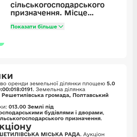
сільськогосподарського
призначення. Місце
розташування:
Показати більше
Решетилівська міська
територіальна громада
Полтавського району
Полтавської області.
нки
аво оренди земельної ділянки площею
5.0
:00:018:0191
. Земельна ділянка
, Решетилівська громада, Полтавський
ки:
013.00 Землі під
господарськими будівлями і дворами
,
сільськогосподарського призначення
.
кціону
ШЕТИЛІВСЬКА МІСЬКА РАДА
. Аукціон