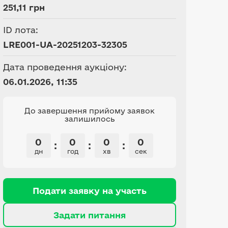
251,11 грн
ID лота:
LRE001-UA-20251203-32305
Дата проведення аукціону:
06.01.2026, 11:35
До завершення прийому заявок
залишилось
0
0
0
0
:
:
:
дн
год
хв
сек
Подати заявку на участь
Задати питання