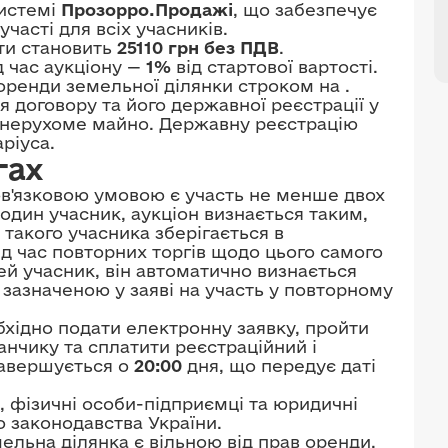
системі
Прозорро.Продажі
, що забезпечує
участі для всіх учасників.
ати становить
25110 грн без ПДВ
.
д час аукціону —
1%
від стартової вартості.
оренди земельної ділянки строком на
.
 договору та його державної реєстрації у
 нерухоме майно. Державну реєстрацію
ріуса.
гах
в'язковою умовою є участь не менше двох
один учасник, аукціон визнається таким,
 такого учасника зберігається в
ід час повторних торгів щодо цього самого
ей учасник, він автоматично визнається
зазначеною у заяві на участь у повторному
бхідно подати електронну заявку, пройти
нчику та сплатити реєстраційний і
завершується о
20:00
дня, що передує даті
, фізичні особи-підприємці та юридичні
о законодавства України.
ельна ділянка є вільною від прав оренди,