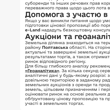
суборенди та інших речових прав кори
переважного права щодо цього лота ві
Допомога з участю в 
Якщо у вас виникли питання щодо умо
підготовки цінової пропозиції або по
e-Land
нададуть безкоштовну консульт
Аукціони та геоаналі
Земельна ділянка знаходиться на тер
району
Полтавська
області. На сторі
актуальні та завершені земельні аукц
результатами торгів, а також отрима
ринок відповідного регіону.
Для більш глибокого аналізу рекоме
«Геоаналітика»
. За кілька секунд сер
аналітичні дані у будь-якому розрізі
довільною територією в заданому рад
земельних аукціонів з оренди та прод
земель, цільовим призначенням і пер
оцінювати ринок на основі реальних
обґрунтовану цінову пропозицію та п
участі в земельних торгах.