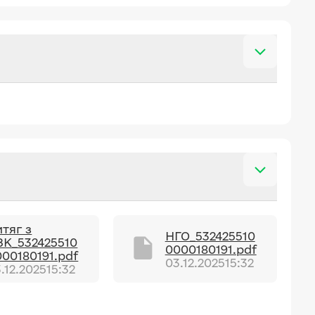
тяг з
НГО_532425510
ЗК_532425510
0000180191.pdf
00180191.pdf
03.12.2025
15:32
.12.2025
15:32