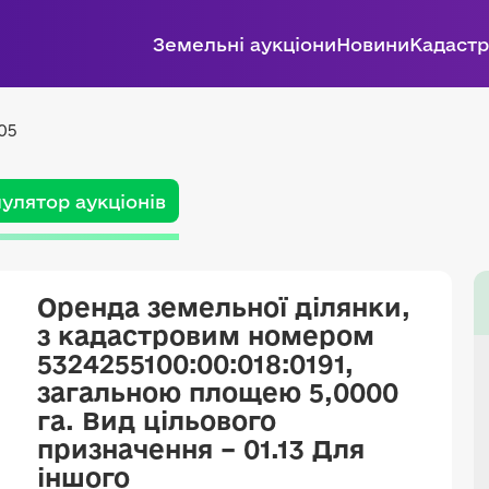
Земельні аукціони
Новини
Кадастр
05
улятор аукціонів
Оренда земельної ділянки,
з кадастровим номером
5324255100:00:018:0191,
загальною площею 5,0000
га. Вид цільового
призначення – 01.13 Для
іншого