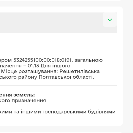
ом 5324255100:00:018:0191, загальною
начення – 01.13 Для іншого
 Місце розташування: Решетилівська
ького району Полтавської області.
чення земель:
ького призначення
ськими та іншими господарськими будівлями