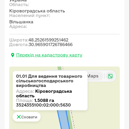
Область:
Кіровоградська область
Населений пункт:
Вільшанка
Адреса:
Широта:
48.25261599251462
Довгота:
30.965901726786466
Перехід на кадастрову карту
Карта
Google Maps
01.01 Для ведення товарного
сільськогосподарського
виробництва
Адреса:
Кіровоградська
область
Площа:
1.5088 га
3524355100:02:000:5630
Сховати