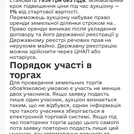
становить
7934 грн без ПДВ
. Мінімальний
крок підвищення ціни під час аукціону —
1%
від стартової вартості.
Переможець аукціону набуває право
оренди земельної ділянки строком на
.
Право оренди виникає після укладення
договору та його державної реєстрації у
Державному реєстрі речових прав на
нерухоме майно. Державну реєстрацію
можна здійснити через ЦНАП або
нотаріуса.
Порядок участі в
торгах
Для проведення земельних торгів
обов'язковою умовою є участь не менше
двох учасників. Якщо заявку подасть
лише один учасник, аукціон визнається
таким, що не відбувся, однак інформація
про такого учасника зберігається в
електронній торговій системі. Якщо під
час повторних торгів щодо цього самого
лота заявку повторно подасть лише цей
учасник, він автоматично визнається