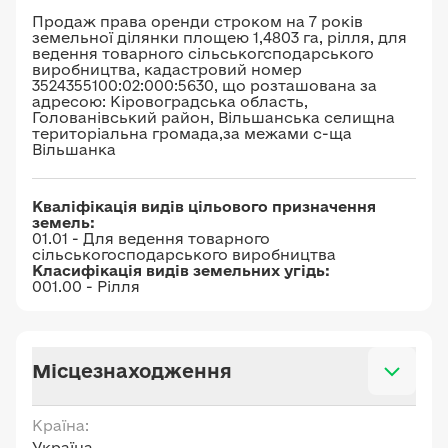
Продаж права оренди строком на 7 років
земельної ділянки площею 1,4803 га, рілля, для
ведення товарного сільськогсподарського
виробництва, кадастровий номер
3524355100:02:000:5630, що розташована за
адресою: Кіровоградська область,
Голованівський район, Вільшанська селищна
територіальна громада,за межами с-ща
Вільшанка
Кваліфікація видів цільового призначення
земель:
01.01 - Для ведення товарного
сільськогосподарського виробництва
Класифікація видів земельних угідь:
001.00 - Рілля
Місцезнаходження
Країна:
Україна