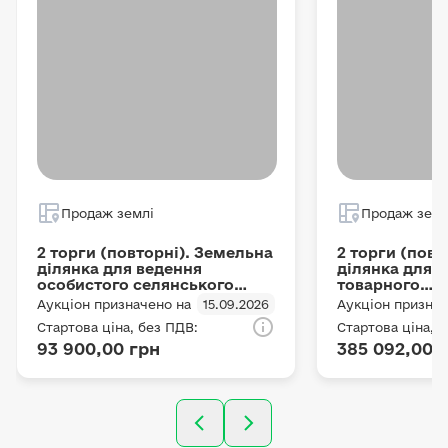
Продаж землі
Продаж земл
2 торги (повторні). Земельна
2 торги (повт
ділянка для ведення
ділянка для 
особистого селянського
товарного
господарства, площею 1.5 га
сільськогосп
Аукціон призначено на
15.09.2026
Аукціон признач
кадастровий номер
виробництва,
Стартова ціна, без ПДВ:
Стартова ціна, 
5124584900:01:002:0737
га кадастров
93 900,00 грн
385 092,00 
5123155100:01