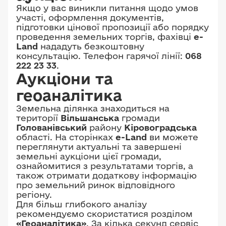
Якщо у вас виникли питання щодо умов
участі, оформлення документів,
підготовки цінової пропозиції або порядку
проведення земельних торгів, фахівці
e-
Land
нададуть безкоштовну
консультацію. Телефон гарячої лінії:
068
222 23 33
.
Аукціони та
геоаналітика
Земельна ділянка знаходиться на
території
Вільшанська
громади
Голованівський
району
Кіровоградська
області. На сторінках
e-Land
ви можете
переглянути актуальні та завершені
земельні аукціони цієї громади,
ознайомитися з результатами торгів, а
також отримати додаткову інформацію
про земельний ринок відповідного
регіону.
Для більш глибокого аналізу
рекомендуємо скористатися розділом
«Геоаналітика»
. За кілька секунд сервіс