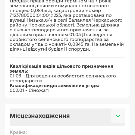
Продаж права оренди терміном на 7 років
земельної ділянки комунальної власності
площею 0,0845га, кадастровий номер
7123780500:01:001:1223, яка розташована по
вулиці Низька,б/н в селі Балаклея Черкаського
району Черкаської області. Земельна ділянка
сільськогосподарського призначення, за
цільовим призначенням 01.03 Для ведення
особистого селянського господарства за
складом угідь сіножаті- 0,0845 га. На земельній
ділянці відсутні будівлі і споруди.
Кваліфікація видів цільового призначення
земель:
01.03 - Для ведення особистого селянського
господарства
Класифікація видів земельних угідь:
002.01 - Сіножаті
Місцезнаходження
Країна: