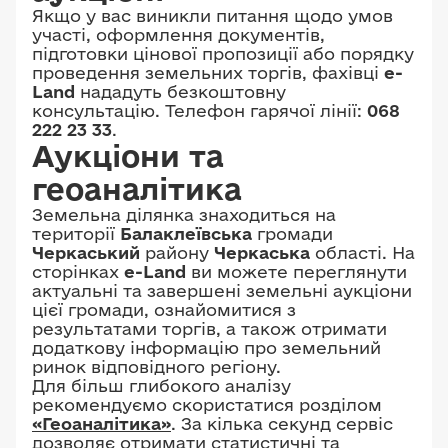
Якщо у вас виникли питання щодо умов
участі, оформлення документів,
підготовки цінової пропозиції або порядку
проведення земельних торгів, фахівці
e-
Land
нададуть безкоштовну
консультацію. Телефон гарячої лінії:
068
222 23 33
.
Аукціони та
геоаналітика
Земельна ділянка знаходиться на
території
Балаклеївська
громади
Черкаський
району
Черкаська
області. На
сторінках
e-Land
ви можете переглянути
актуальні та завершені земельні аукціони
цієї громади, ознайомитися з
результатами торгів, а також отримати
додаткову інформацію про земельний
ринок відповідного регіону.
Для більш глибокого аналізу
рекомендуємо скористатися розділом
«Геоаналітика»
. За кілька секунд сервіс
дозволяє отримати статистичні та