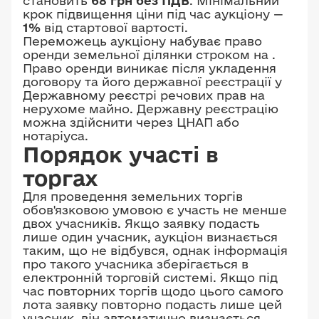
становить
68 грн без ПДВ
. Мінімальний
крок підвищення ціни під час аукціону —
1%
від стартової вартості.
Переможець аукціону набуває право
оренди земельної ділянки строком на
.
Право оренди виникає після укладення
договору та його державної реєстрації у
Державному реєстрі речових прав на
нерухоме майно. Державну реєстрацію
можна здійснити через ЦНАП або
нотаріуса.
Порядок участі в
торгах
Для проведення земельних торгів
обов'язковою умовою є участь не менше
двох учасників. Якщо заявку подасть
лише один учасник, аукціон визнається
таким, що не відбувся, однак інформація
про такого учасника зберігається в
електронній торговій системі. Якщо під
час повторних торгів щодо цього самого
лота заявку повторно подасть лише цей
учасник, він автоматично визнається