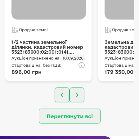
Продаж землі
Продаж земл
1/2 частина земельної
Земельна діл
ділянки, кадастровий номер
кадастровий
3523183600:02:001:0141,
3523183600:5
місцезнаходження:
місцезнаход
Аукціон призначено на
10.09.2026
Аукціон признач
Кіровоградська обл.,
Кіровоградсь
Стартова ціна, без ПДВ:
Стартова ціна, 
Маловисківський р., с/рада.
Маловисківськ
896,00 грн
179 350,00 г
Мар'янівська, загальною
Мар'янівка, 
площею 0,02 га, цільове
площею 2 га,
призначення: для ведення
призначення:
товарного
особистого с
сільськогосподарського
господарства
виробництва
Переглянути всі