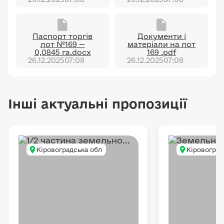
Паспорт торгів
Документи і
лот №169 —
матеріали на лот
0,0845 га.docx
169 .pdf
26.12.2025
07:08
26.12.2025
07:08
Інші актуальні пропозиції
Кіровоградська обл
Кіровоград