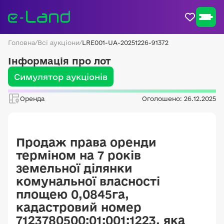
Головна
/
Всі аукціони
/
LRE001-UA-20251226-91372
Інформація про лот
Симулятор аукціонів
Оренда
Оголошено: 26.12.2025
Продаж права оренди
терміном на 7 років
земельної ділянки
комунальної власності
площею 0,0845га,
кадастровий номер
7123780500:01:001:1223, яка