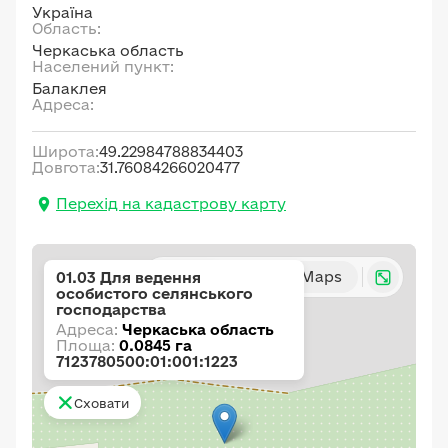
Україна
Область:
Черкаська область
Населений пункт:
Балаклея
Адреса:
Широта:
49.22984788834403
Довгота:
31.76084266020477
Перехід на кадастрову карту
Карта
Google Maps
01.03 Для ведення
особистого селянського
господарства
Адреса:
Черкаська область
Площа:
0.0845 га
7123780500:01:001:1223
Сховати