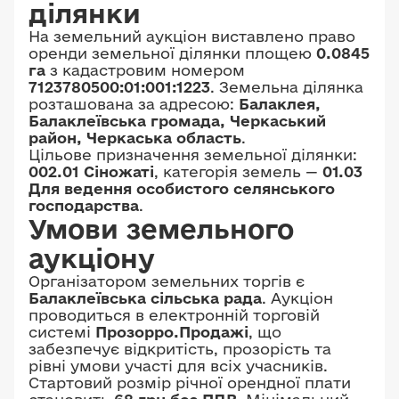
ділянки
На земельний аукціон виставлено право
оренди земельної ділянки площею
0.0845
га
з кадастровим номером
7123780500:01:001:1223
. Земельна ділянка
розташована за адресою:
Балаклея,
Балаклеївська громада, Черкаський
район, Черкаська область
.
Цільове призначення земельної ділянки:
002.01 Сіножаті
, категорія земель —
01.03
Для ведення особистого селянського
господарства
.
Умови земельного
аукціону
Організатором земельних торгів є
Балаклеївська сільська рада
. Аукціон
проводиться в електронній торговій
системі
Прозорро.Продажі
, що
забезпечує відкритість, прозорість та
рівні умови участі для всіх учасників.
Стартовий розмір річної орендної плати