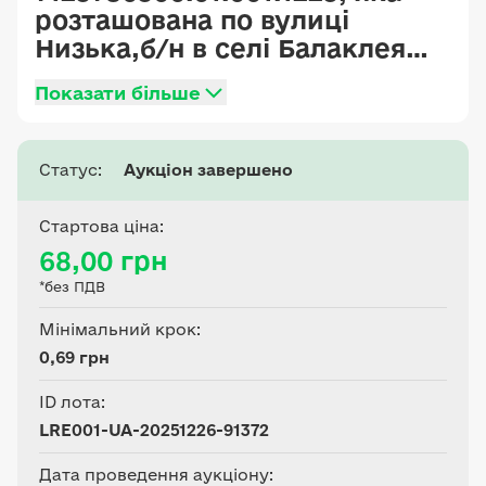
розташована по вулиці
Низька,б/н в селі Балаклея
Черкаського району
Показати більше
Черкаської області. Земельна
ділянка
сільськогосподарського
Статус:
Аукціон завершено
призначення, за цільовим
призначенням 01.03 Для
Стартова ціна:
ведення особистого
68,00 грн
селянського господарства за
*без ПДВ
складом угідь сіножаті-
0,0845 га. На земельній
Мінімальний крок:
ділянці відсутні будівлі і
0,69 грн
споруди.
ID лота:
LRE001-UA-20251226-91372
Дата проведення аукціону: