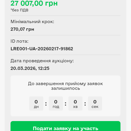
27 007,00 грн
сільськогосподарського
*без ПДВ
виробництва (код КВЦПЗ
01.01)
Мінімальний крок:
270,07 грн
ID лота:
LRE001-UA-20260217-91862
Дата проведення аукціону:
20.03.2026, 12:25
До завершення прийому заявок
залишилось
0
0
0
0
:
:
:
дн
год
хв
сек
Подати заявку на участь