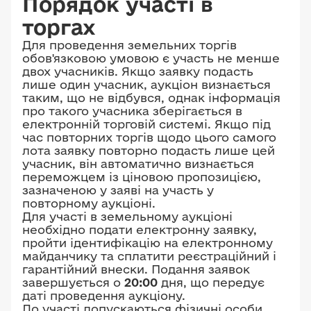
Порядок участі в
торгах
Для проведення земельних торгів
обов'язковою умовою є участь не менше
двох учасників. Якщо заявку подасть
лише один учасник, аукціон визнається
таким, що не відбувся, однак інформація
про такого учасника зберігається в
електронній торговій системі. Якщо під
час повторних торгів щодо цього самого
лота заявку повторно подасть лише цей
учасник, він автоматично визнається
переможцем із ціновою пропозицією,
зазначеною у заяві на участь у
повторному аукціоні.
Для участі в земельному аукціоні
необхідно подати електронну заявку,
пройти ідентифікацію на електронному
майданчику та сплатити реєстраційний і
гарантійний внески. Подання заявок
завершується о
20:00
дня, що передує
даті проведення аукціону.
До участі допускаються фізичні особи,