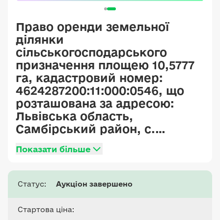
Право оренди земельної
ділянки
сільськогосподарського
призначення площею 10,5777
га, кадастровий номер:
4624287200:11:000:0546, що
розташована за адресою:
Львівська область,
Самбірський район, с.
Нагірне, на території
Показати більше
Ралівської сільської ради,
категорія земель – землі
сільськогосподарського
Статус:
Аукціон завершено
призначення, цільове
призначення – для ведення
Стартова ціна:
товарного