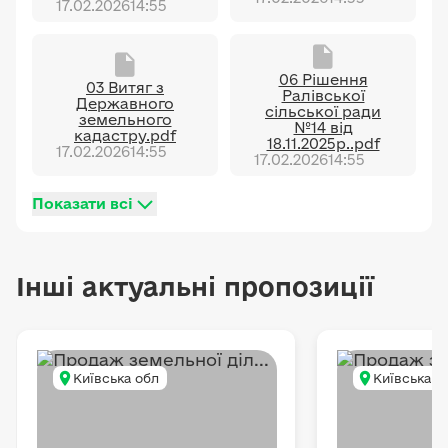
17.02.2026
14:55
06 Рішення
03 Витяг з
Ралівської
Державного
сільської ради
земельного
№14 від
кадастру.pdf
18.11.2025р..pdf
17.02.2026
14:55
17.02.2026
14:55
Показати всі
Інші актуальні пропозиції
Київська обл
Київська о