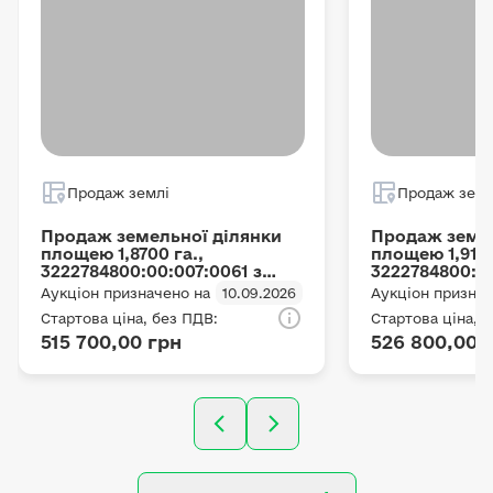
Продаж землі
Продаж земл
Продаж земельної ділянки
Продаж земел
площею 1,8700 га.,
площею 1,91 г
3222784800:00:007:0061 з
3222784800:00
цільовим призначенням ОСГ,
цільовим при
Аукціон призначено на
10.09.2026
Аукціон признач
що розташована за адресою:
що розташова
Стартова ціна, без ПДВ:
Стартова ціна, 
с. Мотижин, Мотижинська с/
с. Мотижин, 
515 700,00 грн
526 800,00 
р, Бучанський район
р, Бучанськи
(Макарівський район),
(Макарівськи
Київська область
Київська обл