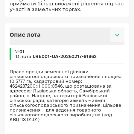
приймати більш виважені рішення під час
участі в земельних торгах.
Опис лота
№
01
ID лота:
LRE001-UA-20260217-91862
Право оренди земельної ділянки
сільськогосподарського призначення площею
10,5777 га, кадастровий номер:
4624287200:11:000:0546, що розташована за
адресою: Львівська область, Самбірський
район, с. Нагірне, на території Ралівської
сільської ради, категорія земель – землі
сільськогосподарського призначення, цільове
призначення – для ведення товарного
сільськогосподарського виробництва (код
КВЦПЗ 01.01)