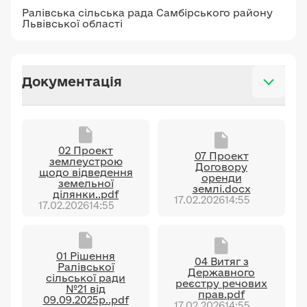
Ралівська сільська рада Самбірського району
Львівської області
Документація
02 Проект
07 Проект
землеустрою
Договору
щодо відведення
оренди
земельної
землі.docx
ділянки..pdf
17.02.2026
14:55
17.02.2026
14:55
01 Рішення
04 Витяг з
Ралівської
Державного
сільської ради
реєстру речових
№21 від
прав.pdf
09.09.2025р..pdf
17.02.2026
14:55