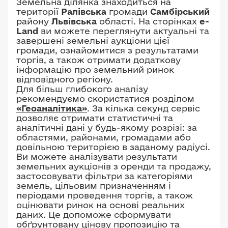
Земельна ділянка знаходиться на
території
Ралівська
громади
Самбірський
району
Львівська
області. На сторінках
e-
Land
ви можете переглянути актуальні та
завершені земельні аукціони цієї
громади, ознайомитися з результатами
торгів, а також отримати додаткову
інформацію про земельний ринок
відповідного регіону.
Для більш глибокого аналізу
рекомендуємо скористатися розділом
«Геоаналітика»
. За кілька секунд сервіс
дозволяє отримати статистичні та
аналітичні дані у будь-якому розрізі: за
областями, районами, громадами або
довільною територією в заданому радіусі.
Ви можете аналізувати результати
земельних аукціонів з оренди та продажу,
застосовувати фільтри за категоріями
земель, цільовим призначенням і
періодами проведення торгів, а також
оцінювати ринок на основі реальних
даних. Це допоможе сформувати
обґрунтовану цінову пропозицію та