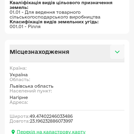
Кваліфікація видів цільового призначення
земель:
01.01 - Для ведення товарного
сільськогосподарського виробництва
Класифікація видів земельних угідь:
001.01 - Рілля
Місцезнаходження
Країна:
Україна
Область:
Львівська область
Населений пункт:
Нагірне
Адреса:
Широта:
49.47402246033486
Довгота:
23.196232886073997
Перехід на кадастрову карту