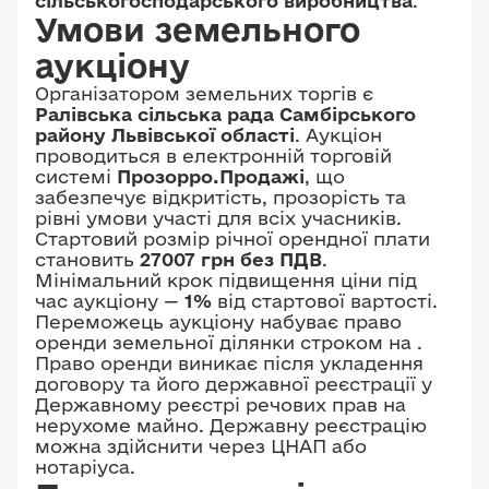
сільськогосподарського виробництва
.
Умови земельного
аукціону
Організатором земельних торгів є
Ралівська сільська рада Самбірського
району Львівської області
. Аукціон
проводиться в електронній торговій
системі
Прозорро.Продажі
, що
забезпечує відкритість, прозорість та
рівні умови участі для всіх учасників.
Стартовий розмір річної орендної плати
становить
27007 грн без ПДВ
.
Мінімальний крок підвищення ціни під
час аукціону —
1%
від стартової вартості.
Переможець аукціону набуває право
оренди земельної ділянки строком на
.
Право оренди виникає після укладення
договору та його державної реєстрації у
Державному реєстрі речових прав на
нерухоме майно. Державну реєстрацію
можна здійснити через ЦНАП або
нотаріуса.