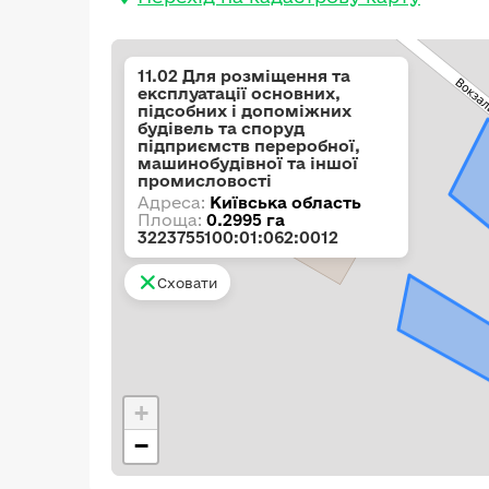
11.02 Для розміщення та
експлуатації основних,
підсобних і допоміжних
будівель та споруд
підприємств переробної,
машинобудівної та іншої
промисловості
Адреса:
Київська область
Площа:
0.2995 га
3223755100:01:062:0012
Сховати
+
−