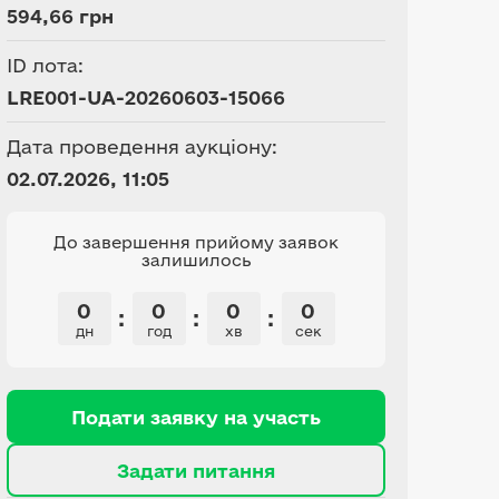
594,66 грн
ID лота:
LRE001-UA-20260603-15066
Дата проведення аукціону:
02.07.2026, 11:05
До завершення прийому заявок
залишилось
0
0
0
0
:
:
:
дн
год
хв
сек
Подати заявку на участь
Задати питання