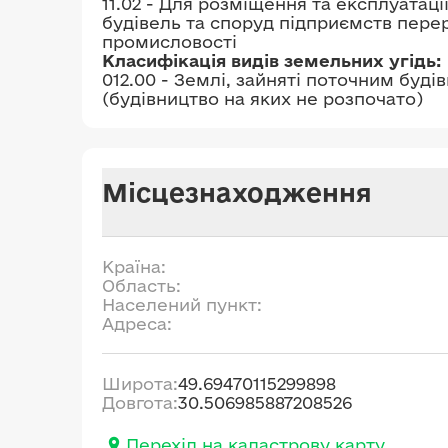
11.02 - Для розміщення та експлуатаці
будівель та споруд підприємств перер
промисловості
Класифікація видів земельних угідь:
012.00 - Землі, зайняті поточним буді
(будівництво на яких не розпочато)
Місцезнаходження
Країна:
Область:
Населений пункт:
Адреса:
Широта:
49.69470115299898
Довгота:
30.506985887208526
Перехід на кадастрову карту