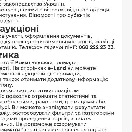
о законодавства України.
ельна ділянка є вільною від прав оренди,
стування. Відомості про суб'єктів
дсутні.
аукціоні
в участі, оформлення документів,
рядку проведення земельних торгів, фахівці
ацію. Телефон гарячої лінії:
068 222 23 33
.
тика
иторії
Рокитнянська
громади
сті. На сторінках
e-Land
ви можете
емельні аукціони цієї громади,
 а також отримати додаткову інформацію
іону.
ндуємо скористатися розділом
віс дозволяє отримати статистичні та
: за областями, районами, громадами або
іусі. Ви можете аналізувати результати
ажу, застосовувати фільтри за категоріями
іодами проведення торгів, а також
 даних. Це допоможе сформувати
риймати більш виважені рішення під час