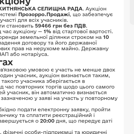
кціону
КИТНЯНСЬКА СЕЛИЩНА РАДА
. Аукціон
системі
Прозорро.Продажі
, що забезпечує
участі для всіх учасників.
ати становить
59466 грн без ПДВ
.
д час аукціону —
1%
від стартової вартості.
оренди земельної ділянки строком на
10
ладення договору та його державної
ових прав на нерухоме майно. Державну
АП або нотаріуса.
гах
в'язковою умовою є участь не менше двох
один учасник, аукціон визнається таким,
 такого учасника зберігається в
ід час повторних торгів щодо цього самого
ей учасник, він автоматично визнається
зазначеною у заяві на участь у повторному
бхідно подати електронну заявку, пройти
нчику та сплатити реєстраційний і
завершується о
20:00
дня, що передує даті
, фізичні особи-підприємці та юридичні