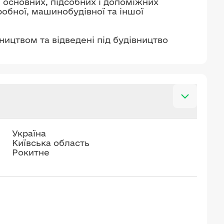
ї основних, підсобних і допоміжних
обної, машинобудівної та іншої
вництвом та відведені під будівництво
Україна
Київська область
Рокитне