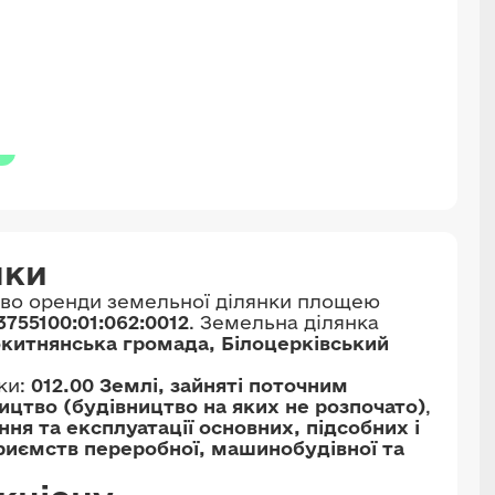
нки
аво оренди земельної ділянки площею
3755100:01:062:0012
. Земельна ділянка
окитнянська громада, Білоцерківський
ки:
012.00 Землі, зайняті поточним
ництво (будівництво на яких не розпочато)
,
ння та експлуатації основних, підсобних і
риємств переробної, машинобудівної та