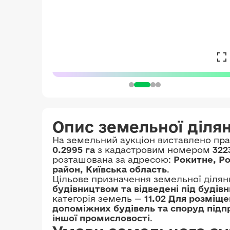
Опис земельної діля
На земельний аукціон виставлено пр
0.2995 га
з кадастровим номером
322
розташована за адресою:
Рокитне, Р
район, Київська область
.
Цільове призначення земельної ділян
будівництвом та відведені під будів
категорія земель —
11.02 Для розміще
допоміжних будівель та споруд підп
іншої промисловості
.