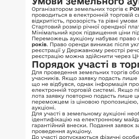
Умови земельного ау
Організатором земельних торгів є
РО
проводиться в електронній торговій 
відкритість, прозорість та рівні умови 
Стартовий розмір річної орендної пл
Мінімальний крок підвищення ціни пі
Переможець аукціону набуває право 
років
. Право оренди виникає після ук
реєстрації у Державному реєстрі реч
реєстрацію можна здійснити через ЦН
Порядок участі в тор
Для проведення земельних торгів обо
учасників. Якщо заявку подасть лише 
що не відбувся, однак інформація про
електронній торговій системі. Якщо п
лота заявку повторно подасть лише ц
переможцем із ціновою пропозицією, 
аукціоні.
Для участі в земельному аукціоні нео
ідентифікацію на електронному майда
гарантійний внески. Подання заявок 
проведення аукціону.
До участі допускаються фізичні особи