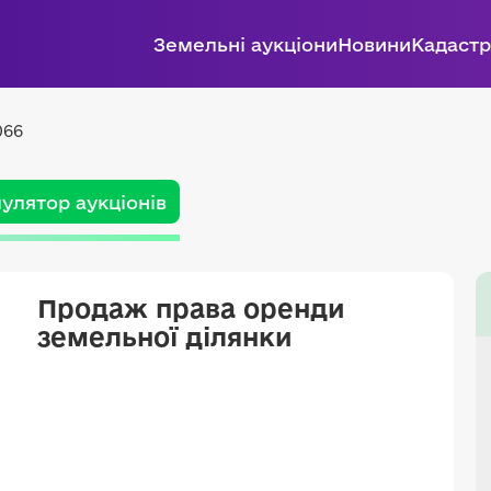
Земельні аукціони
Новини
Кадастр
066
улятор аукціонів
Продаж права оренди
земельної ділянки