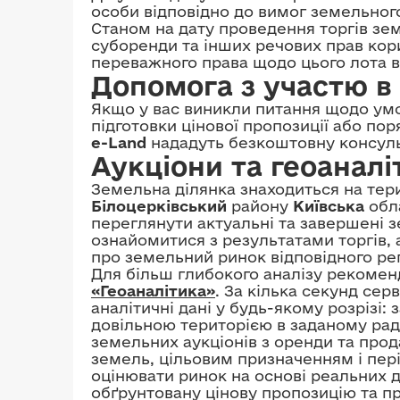
особи відповідно до вимог земельног
Станом на дату проведення торгів зем
суборенди та інших речових прав кори
переважного права щодо цього лота ві
Допомога з участю в 
Якщо у вас виникли питання щодо умо
підготовки цінової пропозиції або по
e-Land
нададуть безкоштовну консульт
Аукціони та геоаналі
Земельна ділянка знаходиться на тер
Білоцерківський
району
Київська
обла
переглянути актуальні та завершені з
ознайомитися з результатами торгів,
про земельний ринок відповідного рег
Для більш глибокого аналізу рекоме
«Геоаналітика»
. За кілька секунд сер
аналітичні дані у будь-якому розрізі
довільною територією в заданому рад
земельних аукціонів з оренди та прод
земель, цільовим призначенням і пер
оцінювати ринок на основі реальних
обґрунтовану цінову пропозицію та п