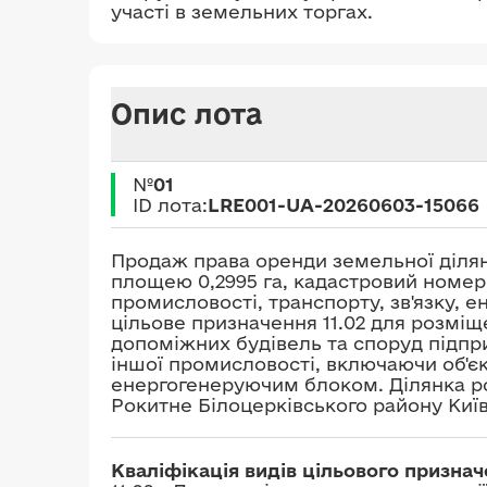
участі в земельних торгах.
Опис лота
№
01
ID лота:
LRE001-UA-20260603-15066
Продаж права оренди земельної діля
площею 0,2995 га, кадастровий номер 3
промисловості, транспорту, зв'язку, 
цільове призначення 11.02 для розміще
допоміжних будівель та споруд підпр
іншої промисловості, включаючи об'єк
енергогенеруючим блоком. Ділянка ро
Рокитне Білоцерківського району Київ
Кваліфікація видів цільового призна