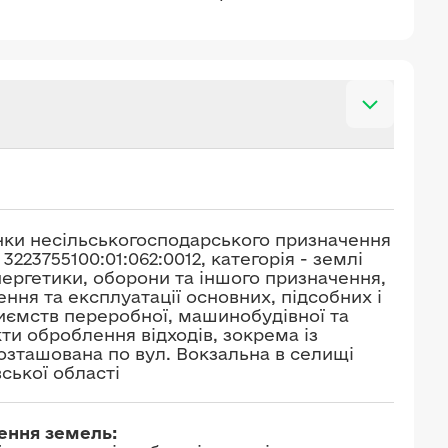
нки несільськогосподарського призначення
223755100:01:062:0012, категорія - землі
енергетики, оборони та іншого призначення,
ння та експлуатації основних, підсобних і
иємств переробної, машинобудівної та
ти оброблення відходів, зокрема із
зташована по вул. Вокзальна в селищі
ської області
чення земель: