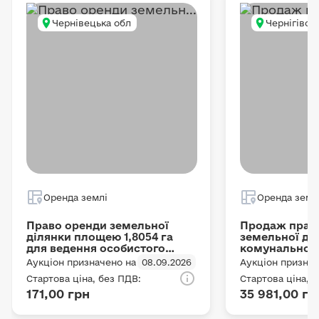
Чернівецька обл
Чернігівсь
Оренда землі
Оренда земл
Право оренди земельної
Продаж прав
ділянки площею 1,8054 га
земельної ді
для ведення особистого
комунальної 
селянського господарства.
(землі с/г пр
Аукціон призначено на
08.09.2026
Аукціон признач
Чернігівська
Стартова ціна, без ПДВ:
Стартова ціна, 
Борзнянська 
171,00 грн
35 981,00 гр