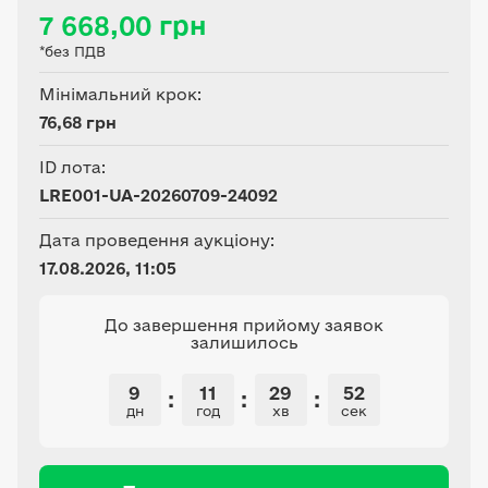
сільськогосподарського
7 668,00 грн
виробництва.
*без ПДВ
Мінімальний крок:
76,68 грн
ID лота:
LRE001-UA-20260709-24092
Дата проведення аукціону:
17.08.2026, 11:05
До завершення прийому заявок
залишилось
9
11
29
51
:
:
:
дн
год
хв
сек