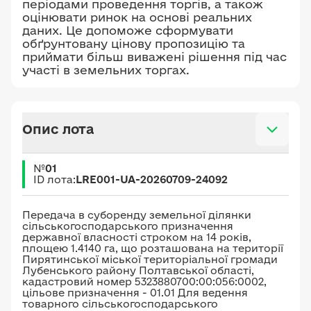
періодами проведення торгів, а також
оцінювати ринок на основі реальних
даних. Це допоможе сформувати
обґрунтовану цінову пропозицію та
приймати більш виважені рішення під час
участі в земельних торгах.
Опис лота
№
01
ID лота:
LRE001-UA-20260709-24092
Передача в суборенду земельної ділянки
сільськогосподарського призначення
державної власності строком на 14 років,
площею 1.4140 га, що розташована на території
Пирятинської міської територіальної громади
Лубенського району Полтавської області,
кадастровий номер 5323880700:00:056:0002,
цільове призначення - 01.01 Для ведення
товарного сільськогосподарського