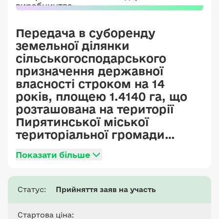
Передача в суборенду
земельної ділянки
сільськогосподарського
призначення державної
власності строком на 14
років, площею 1.4140 га, що
розташована на території
Пирятинської міської
територіальної громади
Лубенського району
Показати більше
Полтавської області,
кадастровий номер
5323880700:00:056:0002,
Статус:
Прийняття заяв на участь
цільове призначення - 01.01
Для ведення товарного
Стартова ціна: