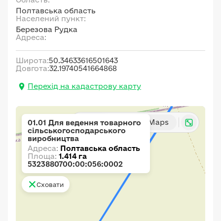
Полтавська область
Населений пункт:
Березова Рудка
Адреса:
Широта:
50.34633616501643
Довгота:
32.19740541664868
Перехід на кадастрову карту
Карта
Google Maps
01.01 Для ведення товарного
сільськогосподарського
виробництва
Адреса:
Полтавська область
Площа:
1.414 га
5323880700:00:056:0002
Сховати