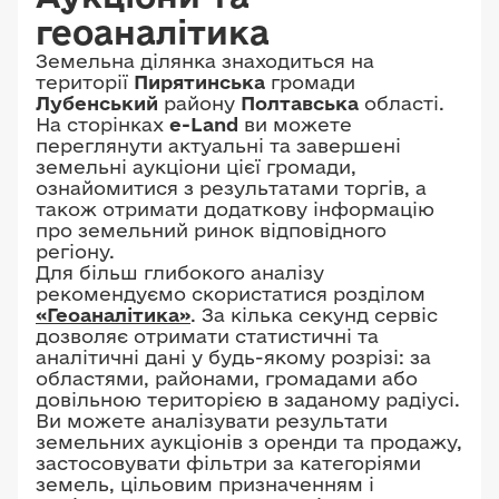
геоаналітика
Земельна ділянка знаходиться на
території
Пирятинська
громади
Лубенський
району
Полтавська
області.
На сторінках
e-Land
ви можете
переглянути актуальні та завершені
земельні аукціони цієї громади,
ознайомитися з результатами торгів, а
також отримати додаткову інформацію
про земельний ринок відповідного
регіону.
Для більш глибокого аналізу
рекомендуємо скористатися розділом
«Геоаналітика»
. За кілька секунд сервіс
дозволяє отримати статистичні та
аналітичні дані у будь-якому розрізі: за
областями, районами, громадами або
довільною територією в заданому радіусі.
Ви можете аналізувати результати
земельних аукціонів з оренди та продажу,
застосовувати фільтри за категоріями
земель, цільовим призначенням і