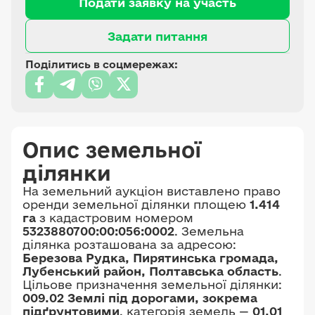
Подати заявку на участь
Задати питання
Поділитись в соцмережах:
Опис земельної
ділянки
На земельний аукціон виставлено право
оренди земельної ділянки площею
1.414
га
з кадастровим номером
5323880700:00:056:0002
. Земельна
ділянка розташована за адресою:
Березова Рудка, Пирятинська громада,
Лубенський район, Полтавська область
.
Цільове призначення земельної ділянки:
009.02 Землі під дорогами, зокрема
підґрунтовими
, категорія земель —
01.01