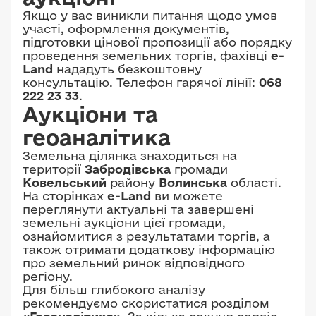
Якщо у вас виникли питання щодо умов
участі, оформлення документів,
підготовки цінової пропозиції або порядку
проведення земельних торгів, фахівці
e-
Land
нададуть безкоштовну
консультацію. Телефон гарячої лінії:
068
222 23 33
.
Аукціони та
геоаналітика
Земельна ділянка знаходиться на
території
Забродівська
громади
Ковельський
району
Волинська
області.
На сторінках
e-Land
ви можете
переглянути актуальні та завершені
земельні аукціони цієї громади,
ознайомитися з результатами торгів, а
також отримати додаткову інформацію
про земельний ринок відповідного
регіону.
Для більш глибокого аналізу
рекомендуємо скористатися розділом