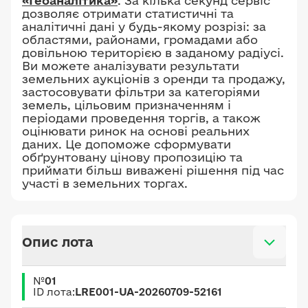
«Геоаналітика»
. За кілька секунд сервіс
дозволяє отримати статистичні та
аналітичні дані у будь-якому розрізі: за
областями, районами, громадами або
довільною територією в заданому радіусі.
Ви можете аналізувати результати
земельних аукціонів з оренди та продажу,
застосовувати фільтри за категоріями
земель, цільовим призначенням і
періодами проведення торгів, а також
оцінювати ринок на основі реальних
даних. Це допоможе сформувати
обґрунтовану цінову пропозицію та
приймати більш виважені рішення під час
участі в земельних торгах.
Опис лота
№
01
ID лота:
LRE001-UA-20260709-52161