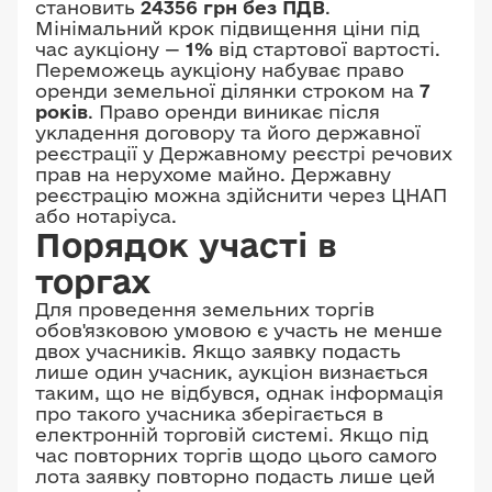
становить
24356 грн без ПДВ
.
Мінімальний крок підвищення ціни під
час аукціону —
1%
від стартової вартості.
Переможець аукціону набуває право
оренди земельної ділянки строком на
7
років
. Право оренди виникає після
укладення договору та його державної
реєстрації у Державному реєстрі речових
прав на нерухоме майно. Державну
реєстрацію можна здійснити через ЦНАП
або нотаріуса.
Порядок участі в
торгах
Для проведення земельних торгів
обов'язковою умовою є участь не менше
двох учасників. Якщо заявку подасть
лише один учасник, аукціон визнається
таким, що не відбувся, однак інформація
про такого учасника зберігається в
електронній торговій системі. Якщо під
час повторних торгів щодо цього самого
лота заявку повторно подасть лише цей