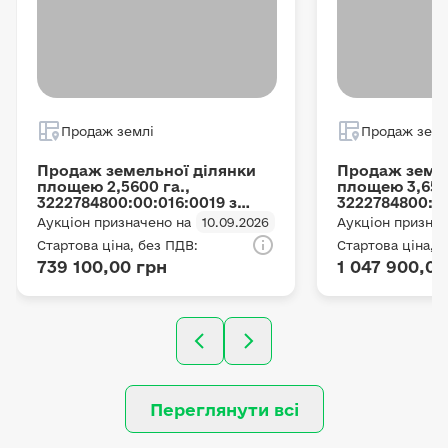
Продаж землі
Продаж земл
Продаж земельної ділянки
Продаж земел
площею 2,5600 га.,
площею 3,6500
3222784800:00:016:0019 з
3222784800:00
цільовим призначенням ОСГ,
цільовим при
Аукціон призначено на
10.09.2026
Аукціон признач
що розташована за адресою:
що розташова
Стартова ціна, без ПДВ:
Стартова ціна, 
с. Мотижин, Мотижинська с/
с. Мотижин, 
739 100,00 грн
1 047 900,00
р, Бучанський район
р, Бучанськи
(Макарівський район),
(Макарівськи
Київська область
Київська обл
Переглянути всі