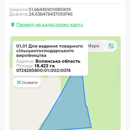
Широта:
51.66445901085909
Довгота:
24.638478437059746
Перехід на кадастрову карту
Карта
Google Maps
01.01 Для ведення товарного
сільськогосподарського
виробництва
Адреса:
Волинська область
Площа:
18.422 га
0724285800:01:002:0074
Сховати