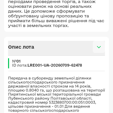
періодами проведення торгів, а також
оцінювати ринок на основі реальних
даних. Це допоможе сформувати
обґрунтовану цінову пропозицію та
приймати більш виважені рішення під час
участі в земельних торгах.
Опис лота
№
01
ID лота:
LRE001-UA-20260709-62478
Передача в суборенду земельної ділянки
сільськогосподарського призначення
державної власності строком на 14 років,
площею 0.8040 га, що розташована на території
Пирятинської міської територіальної громади
Лубенського району Полтавської області,
кадастровий номер 5323880700:00:051:0003,
цільове призначення - 01.01 Для ведення
товарного сільськогосподарського