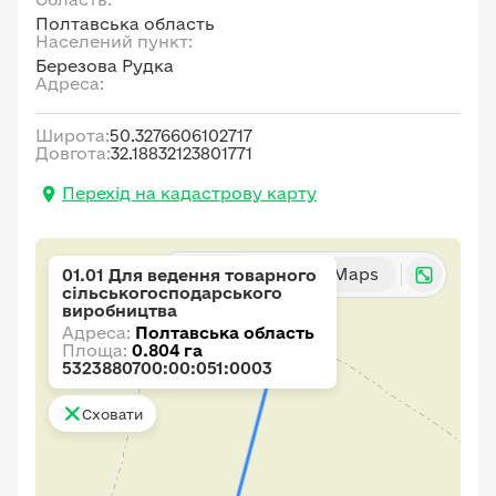
Полтавська область
Населений пункт:
Березова Рудка
Адреса:
Широта:
50.3276606102717
Довгота:
32.18832123801771
Перехід на кадастрову карту
Карта
Google Maps
01.01 Для ведення товарного
сільськогосподарського
виробництва
Адреса:
Полтавська область
Площа:
0.804 га
5323880700:00:051:0003
Сховати