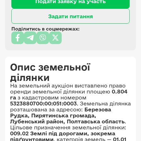
Подати заявку на участь
Задати питання
Поділитись в соцмережах:
Опис земельної
ділянки
На земельний аукціон виставлено право
оренди земельної ділянки площею
0.804
га
з кадастровим номером
5323880700:00:051:0003
. Земельна ділянка
розташована за адресою:
Березова
Рудка, Пирятинська громада,
Лубенський район, Полтавська область
.
Цільове призначення земельної ділянки:
009.02 Землі під дорогами, зокрема
підґрунтовими
, категорія земель —
01.01