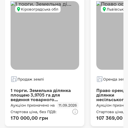
Кіровоградська обл
Львівська 
Продаж землі
Оренда земл
1 торги. Земельна ділянка
Право оренди
площею 3,9705 га для
ділянки
ведення товарного
несільського
сільськогосподарського
призначення,
Аукціон призначено на
11.09.2026
Аукціон признач
виробництва, кадастровий
га, кадастро
Стартова ціна, без ПДВ:
Стартова ціна, 
номер
4624883500:0
170 000,00 грн
107 369,00 г
3524082400:02:000:0401
розташована
Рівненська (Комишуватська)
адміністратив
сільська рада
Шептицької м