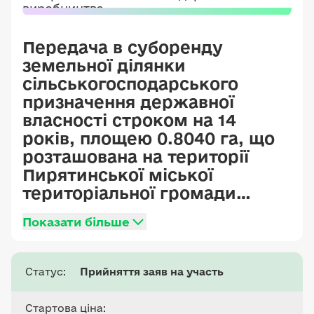
Передача в суборенду
земельної ділянки
сільськогосподарського
призначення державної
власності строком на 14
років, площею 0.8040 га, що
розташована на території
Пирятинської міської
територіальної громади
Лубенського району
Показати більше
Полтавської області,
кадастровий номер
5323880700:00:051:0003,
Статус:
Прийняття заяв на участь
цільове призначення - 01.01
Для ведення товарного
Стартова ціна: