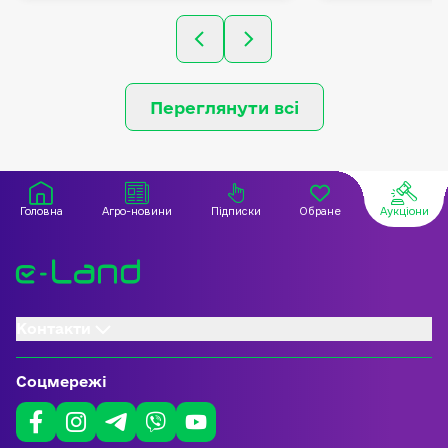
Новоукраїнський район
Шептицького
Кіровоградська область
Львівської об
межами села
категорія зем
промисловост
електронних 
Переглянути всі
енергетики, 
іншого призн
призначення
14.01)
Головна
Агро-новини
Підписки
Обране
Аукціони
Контакти
Соцмережі