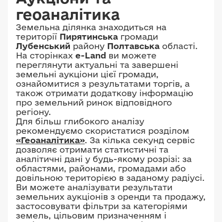
геоаналітика
Земельна ділянка знаходиться на
території
Пирятинська
громади
Лубенський
району
Полтавська
області.
На сторінках
e-Land
ви можете
переглянути актуальні та завершені
земельні аукціони цієї громади,
ознайомитися з результатами торгів, а
також отримати додаткову інформацію
про земельний ринок відповідного
регіону.
Для більш глибокого аналізу
рекомендуємо скористатися розділом
«Геоаналітика»
. За кілька секунд сервіс
дозволяє отримати статистичні та
аналітичні дані у будь-якому розрізі: за
областями, районами, громадами або
довільною територією в заданому радіусі.
Ви можете аналізувати результати
земельних аукціонів з оренди та продажу,
застосовувати фільтри за категоріями
земель, цільовим призначенням і