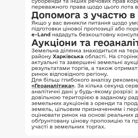
суборенди та інших речових прав кори
переважного права щодо цього лота ві
Допомога з участю в 
Якщо у вас виникли питання щодо умо
підготовки цінової пропозиції або по
e-Land
нададуть безкоштовну консульт
Аукціони та геоаналі
Земельна ділянка знаходиться на тер
району
Харківська
області. На сторін
актуальні та завершені земельні аукц
результатами торгів, а також отрима
ринок відповідного регіону.
Для більш глибокого аналізу рекоме
«Геоаналітика»
. За кілька секунд сер
аналітичні дані у будь-якому розрізі
довільною територією в заданому рад
земельних аукціонів з оренди та прод
земель, цільовим призначенням і пер
оцінювати ринок на основі реальних
обґрунтовану цінову пропозицію та п
участі в земельних торгах.