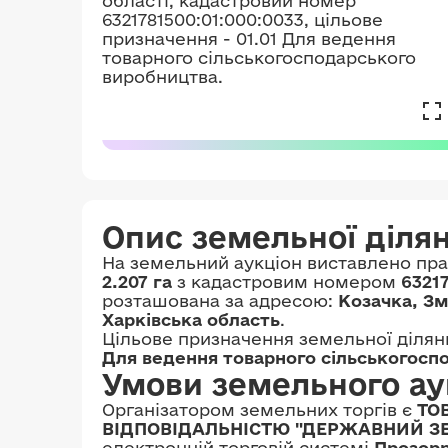
Опис земельної діля
На земельний аукціон виставлено пр
2.207 га
з кадастровим номером
6321
розташована за адресою:
Козачка, Зм
Харківська область
.
Цільове призначення земельної ділян
Для ведення товарного сільськогосп
Умови земельного ау
Організатором земельних торгів є
ТО
ВІДПОВІДАЛЬНІСТЮ "ДЕРЖАВНИЙ З
електронній торговій системі
Прозор