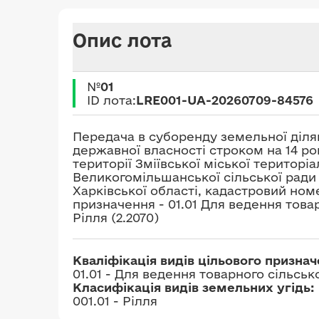
Опис лота
№
01
ID лота:
LRE001-UA-20260709-84576
Передача в суборенду земельної діля
державної власності строком на 14 ро
території Зміївської міської територі
Великогомільшанської сільської ради 
Харківської області, кадастровий номе
призначення - 01.01 Для ведення това
Рілля (2.2070)
Кваліфікація видів цільового призна
01.01 - Для ведення товарного сільсь
Класифікація видів земельних угідь:
001.01 - Рілля