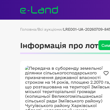
Головна
/
Всі аукціони
/
LRE001-UA-20260709-84
Інформація про лот
Сим