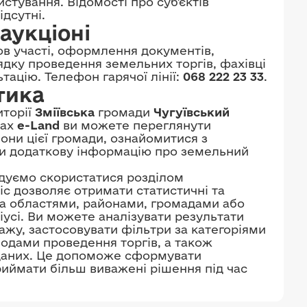
стування. Відомості про суб'єктів
дсутні.
аукціоні
в участі, оформлення документів,
рядку проведення земельних торгів, фахівці
ацію. Телефон гарячої лінії:
068 222 23 33
.
тика
иторії
Зміївська
громади
Чугуївський
ках
e-Land
ви можете переглянути
іони цієї громади, ознайомитися з
ти додаткову інформацію про земельний
ндуємо скористатися розділом
віс дозволяє отримати статистичні та
: за областями, районами, громадами або
іусі. Ви можете аналізувати результати
ажу, застосовувати фільтри за категоріями
іодами проведення торгів, а також
 даних. Це допоможе сформувати
риймати більш виважені рішення під час