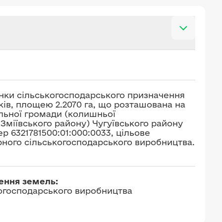
нки сільськогосподарського призначення
ків, площею 2.2070 га, що розташована на
альної громади (колишньої
Зміївського району) Чугуївського району
р 6321781500:01:000:0033, цільове
рного сільськогосподарського виробництва.
чення земель:
когосподарського виробництва