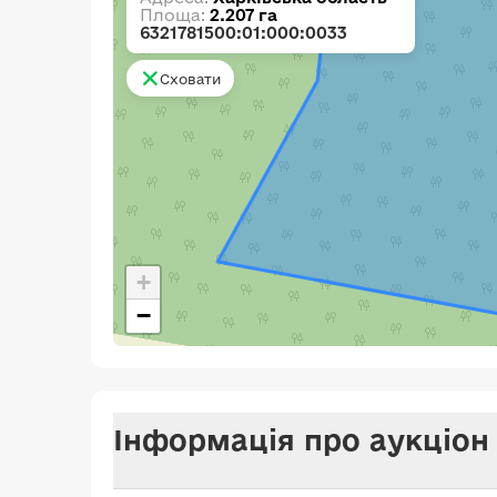
Площа:
2.207 га
6321781500:01:000:0033
Сховати
+
−
Інформація про аукціон