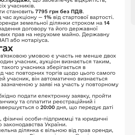
сіх учасників.
ати становить
7795 грн без ПДВ
.
д час аукціону —
1%
від стартової вартості.
оренди земельної ділянки строком на
14
ладення договору та його державної
ових прав на нерухоме майно. Державну
АП або нотаріуса.
гах
в'язковою умовою є участь не менше двох
один учасник, аукціон визнається таким,
 такого учасника зберігається в
ід час повторних торгів щодо цього самого
ей учасник, він автоматично визнається
зазначеною у заяві на участь у повторному
бхідно подати електронну заявку, пройти
нчику та сплатити реєстраційний і
завершується о
20:00
дня, що передує даті
, фізичні особи-підприємці та юридичні
о законодавства України.
ельна ділянка є вільною від прав оренди,