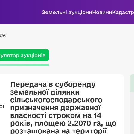
Земельні аукціони
Новини
Кадастр
576
улятор аукціонів
Передача в суборенду
земельної ділянки
сільськогосподарського
призначення державної
власності строком на 14
років, площею 2.2070 га, що
розташована на території