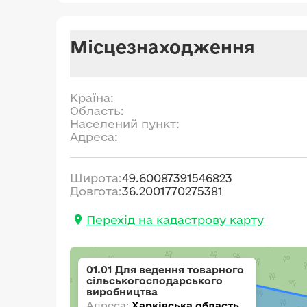
Місцезнаходження
Країна:
Область:
Населений пункт:
Адреса:
Широта:
49.60087391546823
Довгота:
36.2001770275381
Перехід на кадастрову карту
01.01 Для ведення товарного
сільськогосподарського
виробництва
Адреса:
Харківська область