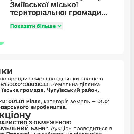
Зміївської міської
територіальної громади
(колишньої
Показати більше
Великогомільшанської
сільської ради Зміївського
району) Чугуївського
району Харківської області,
кадастровий номер
6321781500:01:000:0033,
нки
цільове призначення - 01.01
аво оренди земельної ділянки площею
Для ведення товарного
781500:01:000:0033
. Земельна ділянка
сільськогосподарського
іївська громада, Чугуївський район,
виробництва.
ки:
001.01 Рілля
, категорія земель —
01.01
одарського виробництва
.
кціону
ВАРИСТВО З ОБМЕЖЕНОЮ
ЕМЕЛЬНИЙ БАНК"
. Аукціон проводиться в
ро.Продажі
, що забезпечує відкритість,