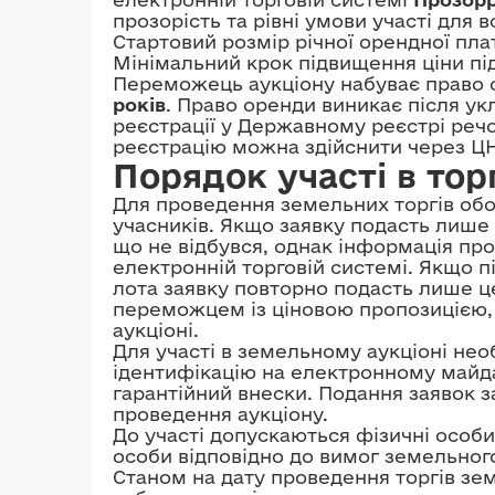
прозорість та рівні умови участі для в
Стартовий розмір річної орендної пл
Мінімальний крок підвищення ціни пі
Переможець аукціону набуває право 
років
. Право оренди виникає після ук
реєстрації у Державному реєстрі реч
реєстрацію можна здійснити через ЦН
Порядок участі в тор
Для проведення земельних торгів обо
учасників. Якщо заявку подасть лише 
що не відбувся, однак інформація про
електронній торговій системі. Якщо п
лота заявку повторно подасть лише ц
переможцем із ціновою пропозицією, 
аукціоні.
Для участі в земельному аукціоні нео
ідентифікацію на електронному майда
гарантійний внески. Подання заявок 
проведення аукціону.
До участі допускаються фізичні особи
особи відповідно до вимог земельног
Станом на дату проведення торгів зем