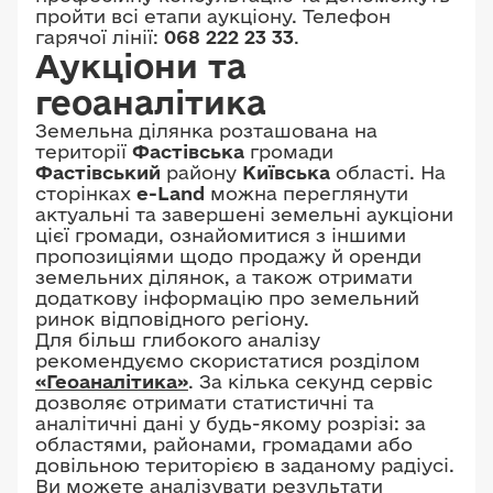
пройти всі етапи аукціону. Телефон
гарячої лінії:
068 222 23 33
.
Аукціони та
геоаналітика
Земельна ділянка розташована на
території
Фастівська
громади
Фастівський
району
Київська
області. На
сторінках
e-Land
можна переглянути
актуальні та завершені земельні аукціони
цієї громади, ознайомитися з іншими
пропозиціями щодо продажу й оренди
земельних ділянок, а також отримати
додаткову інформацію про земельний
ринок відповідного регіону.
Для більш глибокого аналізу
рекомендуємо скористатися розділом
«Геоаналітика»
. За кілька секунд сервіс
дозволяє отримати статистичні та
аналітичні дані у будь-якому розрізі: за
областями, районами, громадами або
довільною територією в заданому радіусі.
Ви можете аналізувати результати