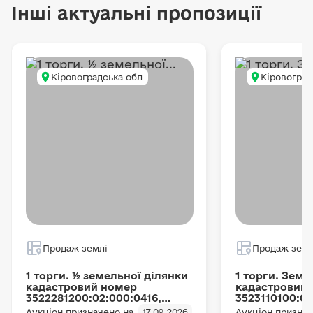
Інші актуальні пропозиції
Кіровоградська обл
Кіровоград
Продаж землі
Продаж земл
1 торги. ½ земельної ділянки
1 торги. Земе
кадастровий номер
кадастровий
3522281200:02:000:0416,
3523110100:02
площею 5.3032 га, з
площею 4.3025
Аукціон призначено на
17.09.2026
Аукціон признач