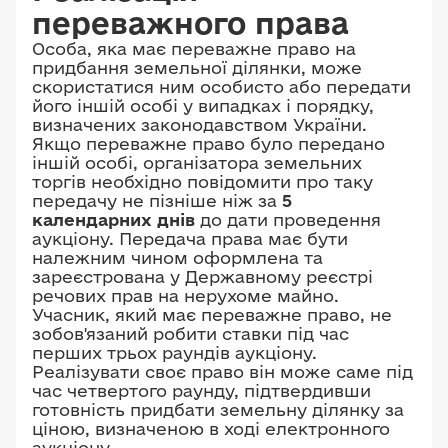
переважного права
Особа, яка має переважне право на
придбання земельної ділянки, може
скористатися ним особисто або передати
його іншій особі у випадках і порядку,
визначених законодавством України.
Якщо переважне право було передано
іншій особі, організатора земельних
торгів необхідно повідомити про таку
передачу не пізніше ніж за
5
календарних днів
до дати проведення
аукціону. Передача права має бути
належним чином оформлена та
зареєстрована у Державному реєстрі
речових прав на нерухоме майно.
Учасник, який має переважне право, не
зобов'язаний робити ставки під час
перших трьох раундів аукціону.
Реалізувати своє право він може саме під
час четвертого раунду, підтвердивши
готовність придбати земельну ділянку за
ціною, визначеною в ході електронного
аукціону.