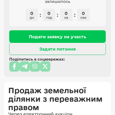
залишилось
0
0
0
0
:
:
:
дн
год
хв
сек
Подати заявку на участь
Задати питання
Поділитись в соцмережах:
Продаж земельної
ділянки з переважним
правом
Через електронний аукціон