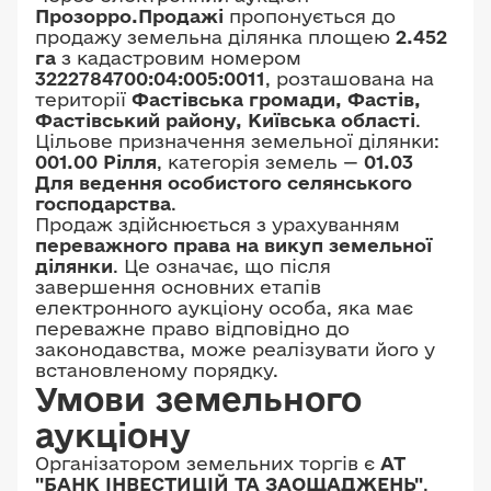
Прозорро.Продажі
пропонується до
продажу земельна ділянка площею
2.452
га
з кадастровим номером
3222784700:04:005:0011
, розташована на
території
Фастівська громади, Фастів,
Фастівський району, Київська області
.
Цільове призначення земельної ділянки:
001.00 Рілля
, категорія земель —
01.03
Для ведення особистого селянського
господарства
.
Продаж здійснюється з урахуванням
переважного права на викуп земельної
ділянки
. Це означає, що після
завершення основних етапів
електронного аукціону особа, яка має
переважне право відповідно до
законодавства, може реалізувати його у
встановленому порядку.
Умови земельного
аукціону
Організатором земельних торгів є
АТ
"БАНК ІНВЕСТИЦІЙ ТА ЗАОЩАДЖЕНЬ"
.