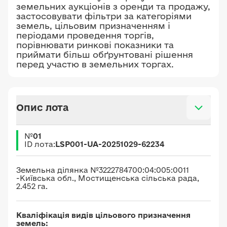
земельних аукціонів з оренди та продажу,
застосовувати фільтри за категоріями
земель, цільовим призначенням і
періодами проведення торгів,
порівнювати ринкові показники та
приймати більш обґрунтовані рішення
перед участю в земельних торгах.
Опис лота
№
01
ID лота:
LSP001-UA-20251029-62234
Земельна ділянка №3222784700:04:005:0011
-Київська обл., Мостищенська сільська рада,
2.452 га.
Кваліфікація видів цільового призначення
земель: