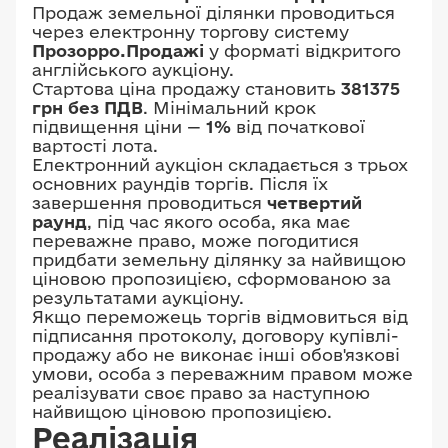
Продаж земельної ділянки проводиться
через електронну торгову систему
Прозорро.Продажі
у форматі відкритого
англійського аукціону.
Стартова ціна продажу становить
381375
грн без ПДВ
. Мінімальний крок
підвищення ціни —
1%
від початкової
вартості лота.
Електронний аукціон складається з трьох
основних раундів торгів. Після їх
завершення проводиться
четвертий
раунд
, під час якого особа, яка має
переважне право, може погодитися
придбати земельну ділянку за найвищою
ціновою пропозицією, сформованою за
результатами аукціону.
Якщо переможець торгів відмовиться від
підписання протоколу, договору купівлі-
продажу або не виконає інші обов'язкові
умови, особа з переважним правом може
реалізувати своє право за наступною
найвищою ціновою пропозицією.
Реалізація