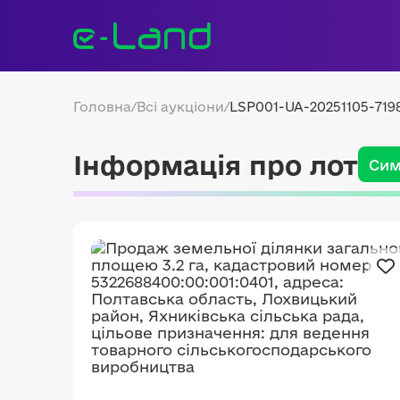
Головна
/
Всі аукціони
/
LSP001-UA-20251105-719
Інформація про лот
Сим