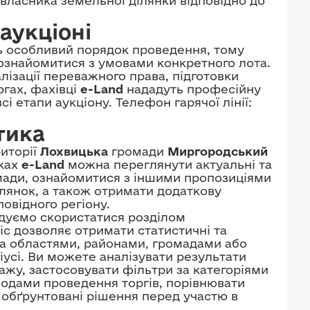
 власника земельної ділянки відповідно до
аукціоні
 особливий порядок проведення, тому
знайомитися з умовами конкретного лота.
ізації переважного права, підготовки
ргах, фахівці
e-Land
нададуть професійну
 етапи аукціону. Телефон гарячої лінії:
тика
иторії
Лохвицька
громади
Миргородський
нках
e-Land
можна переглянути актуальні та
омади, ознайомитися з іншими пропозиціями
лянок, а також отримати додаткову
овідного регіону.
ндуємо скористатися розділом
віс дозволяє отримати статистичні та
: за областями, районами, громадами або
іусі. Ви можете аналізувати результати
ажу, застосовувати фільтри за категоріями
іодами проведення торгів, порівнювати
 обґрунтовані рішення перед участю в