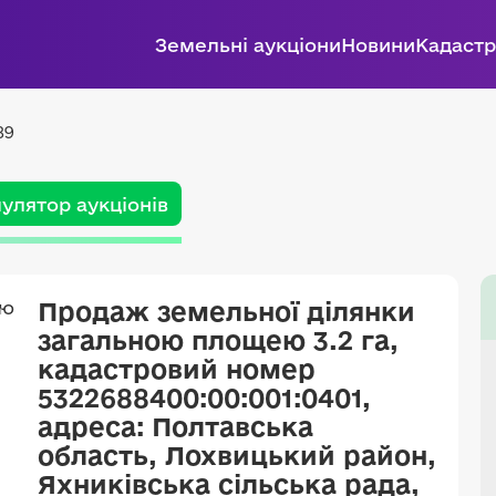
Земельні аукціони
Новини
Кадастр
89
улятор аукціонів
Продаж земельної ділянки
загальною площею 3.2 га,
кадастровий номер
5322688400:00:001:0401,
адреса: Полтавська
область, Лохвицький район,
Яхниківська сільська рада,