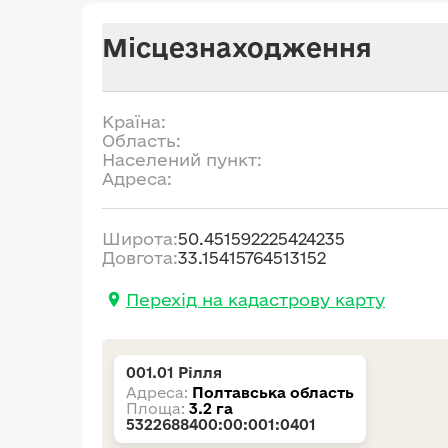
Місцезнаходження
Країна:
Область:
Населений пункт:
Адреса:
Широта:
50.451592225424235
Довгота:
33.15415764513152
Перехід на кадастрову карту
001.01 Рілля
Адреса:
Полтавська область
Площа:
3.2 га
5322688400:00:001:0401