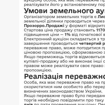
реалізувати його у встановленому пор
Умови земельного ау
Організатором земельних торгів є
Ли
земельної ділянки проводиться через
Прозорро.Продажі
у форматі відкрито
Стартова ціна продажу становить
117
підвищення ціни —
1%
від початкової в
Електронний аукціон складається з трь
завершення проводиться
четвертий 
переважне право, може погодитися п
ціновою пропозицією, сформованою з
Якщо переможець торгів відмовиться 
купівлі-продажу або не виконає інші 
правом може реалізувати своє право
пропозицією.
Реалізація переважн
Особа, яка має переважне право на п
скористатися ним особисто або переда
визначених законодавством України.
Якщо переважне право було передано 
торгів необхідно повідомити про таку
днів
до дати проведення аукціону. П