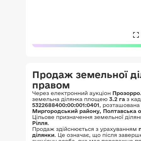
Продаж земельної д
правом
Через електронний аукціон
Прозорро
земельна ділянка площею
3.2 га
з ка
5322688400:00:001:0401
, розташована
Миргородський району, Полтавська о
Цільове призначення земельної ділян
Рілля
.
Продаж здійснюється з урахуванням
ділянки
. Це означає, що після завер
аукціону особа, яка має переважне п