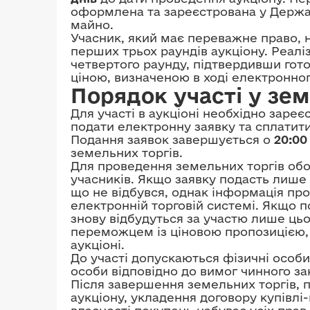
оформлена та зареєстрована у Держа
майно.
Учасник, який має переважне право, н
перших трьох раундів аукціону. Реалі
четвертого раунду, підтвердивши гото
ціною, визначеною в ході електронног
Порядок участі у зе
Для участі в аукціоні необхідно заре
подати електронну заявку та сплатити
Подання заявок завершується о
20:00
земельних торгів.
Для проведення земельних торгів обо
учасників. Якщо заявку подасть лише 
що не відбувся, однак інформація про
електронній торговій системі. Якщо п
знову відбудуться за участю лише цьо
переможцем із ціновою пропозицією, 
аукціоні.
До участі допускаються фізичні особи
особи відповідно до вимог чинного за
Після завершення земельних торгів, 
аукціону, укладення договору купівлі