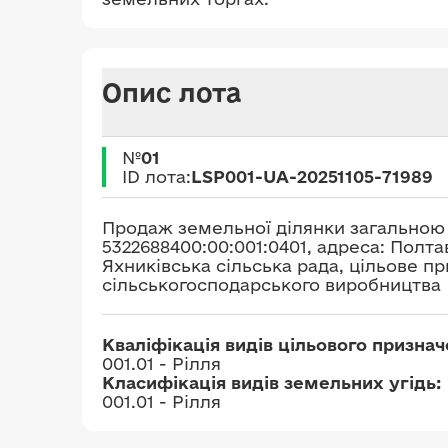
Опис лота
№
01
ID лота:
LSP001-UA-20251105-71989
Продаж земельної ділянки загальною 
5322688400:00:001:0401, адреса: Полт
Яхниківська сільська рада, цільове п
сільськогосподарського виробництва
Кваліфікація видів цільового призна
001.01 - Рілля
Класифікація видів земельних угідь:
001.01 - Рілля