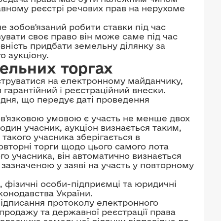
вному реєстрі речових прав на нерухоме
е зобов'язаний робити ставки під час
зувати своє право він може саме під час
вність придбати земельну ділянку за
о аукціону.
мельних торгах
єструватися на електронному майданчику,
 гарантійний і реєстраційний внески.
дня, що передує даті проведення
в'язковою умовою є участь не менше двох
один учасник, аукціон визнається таким,
 такого учасника зберігається в
овторні торги щодо цього самого лота
го учасника, він автоматично визнається
зазначеною у заяві на участь у повторному
, фізичні особи-підприємці та юридичні
конодавства України.
підписання протоколу електронного
-продажу та державної реєстрації права