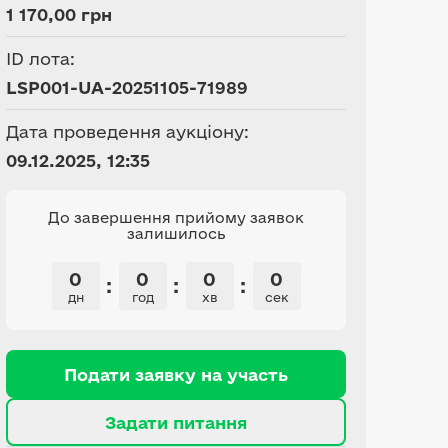
1 170,00 грн
ID лота:
LSP001-UA-20251105-71989
Дата проведення аукціону:
09.12.2025, 12:35
До завершення прийому заявок
залишилось
0
0
0
0
:
:
:
дн
год
хв
сек
Подати заявку на участь
Задати питання