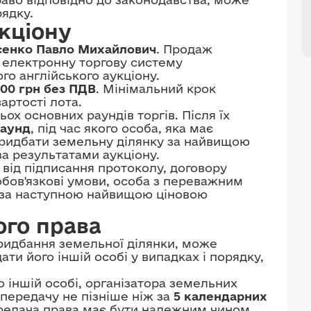
ядку.
кціону
сенко Павло Михайлович
. Продаж
 електронну торгову систему
го англійського аукціону.
000 грн без ПДВ
. Мінімальний крок
артості лота.
ох основних раундів торгів. Після їх
раунд
, під час якого особа, яка має
ридбати земельну ділянку за найвищою
а результатами аукціону.
від підписання протоколу, договору
обов'язкові умови, особа з переважним
 за наступною найвищою ціновою
ого права
ридбання земельної ділянки, може
ти його іншій особі у випадках і порядку,
іншій особі, організатора земельних
 передачу не пізніше ніж за
5 календарних
ередача права має бути належним чином