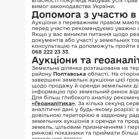
власності покупець набуває усіх прав
вимог законодавства України.
Допомога з участю в 
Аукціони з переважним правом мають
перед участю рекомендуємо уважно о
Якщо у вас виникли питання щодо реал
документів або участі у земельних то
консультацію та допоможуть пройти всі
068 222 23 33
.
Аукціони та геоаналі
Земельна ділянка розташована на тер
району
Полтавська
області. На сторі
завершені земельні аукціони цієї гр
щодо продажу й оренди земельних ді
інформацію про земельний ринок відп
Для більш глибокого аналізу рекоме
«Геоаналітика»
. За кілька секунд сер
аналітичні дані у будь-якому розрізі
довільною територією в заданому рад
земельних аукціонів з оренди та прод
земель, цільовим призначенням і пер
ринкові показники та приймати більш
земельних торгах.