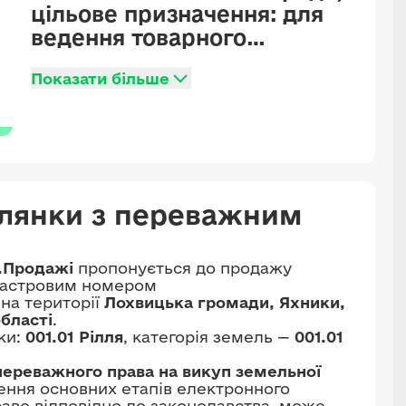
цільове призначення: для
ведення товарного
сільськогосподарського
Показати більше
виробництва
ілянки з переважним
.Продажі
пропонується до продажу
дастровим номером
 на території
Лохвицька громади, Яхники,
бласті
.
ки:
001.01 Рілля
, категорія земель —
001.01
переважного права на викуп земельної
шення основних етапів електронного
раво відповідно до законодавства, може