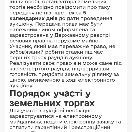
іншій особі, організатора земельних
торгів необхідно повідомити про таку
передачу не пізніше ніж за
5
календарних днів
до дати проведення
аукціону. Передача права має бути
належним чином оформлена та
зареєстрована у Державному реєстрі
речових прав на нерухоме майно.
Учасник, який має переважне право, не
зобов'язаний робити ставки під час
перших трьох раундів аукціону.
Реалізувати своє право він може саме під
час четвертого раунду, підтвердивши
готовність придбати земельну ділянку за
ціною, визначеною в ході електронного
аукціону.
Порядок участі у
земельних торгах
Для участі в аукціоні необхідно
зареєструватися на електронному
майданчику, подати електронну заявку та
сплатити гарантійний і реєстраційний