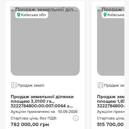
Київська обл
Київська о
Продаж землі
Продаж земл
Продаж земельної ділянки
Продаж земел
площею 3,0100 га.,
площею 1,8700
3222784800:00:007:0064 з
3222784800:00
цільовим призначенням ОСГ,
цільовим при
Аукціон призначено на
10.09.2026
Аукціон признач
що розташована за адресою:
що розташова
Стартова ціна, без ПДВ:
Стартова ціна, 
с. Мотижин, Мотижинська с/
с. Мотижин, 
782 000,00 грн
515 700,00 г
р, Бучанський район
р, Бучанськи
(Макарівський район),
(Макарівськи