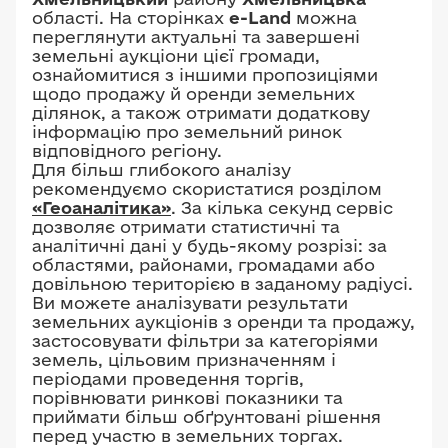
області. На сторінках
e-Land
можна
переглянути актуальні та завершені
земельні аукціони цієї громади,
ознайомитися з іншими пропозиціями
щодо продажу й оренди земельних
ділянок, а також отримати додаткову
інформацію про земельний ринок
відповідного регіону.
Для більш глибокого аналізу
рекомендуємо скористатися розділом
«Геоаналітика»
. За кілька секунд сервіс
дозволяє отримати статистичні та
аналітичні дані у будь-якому розрізі: за
областями, районами, громадами або
довільною територією в заданому радіусі.
Ви можете аналізувати результати
земельних аукціонів з оренди та продажу,
застосовувати фільтри за категоріями
земель, цільовим призначенням і
періодами проведення торгів,
порівнювати ринкові показники та
приймати більш обґрунтовані рішення
перед участю в земельних торгах.