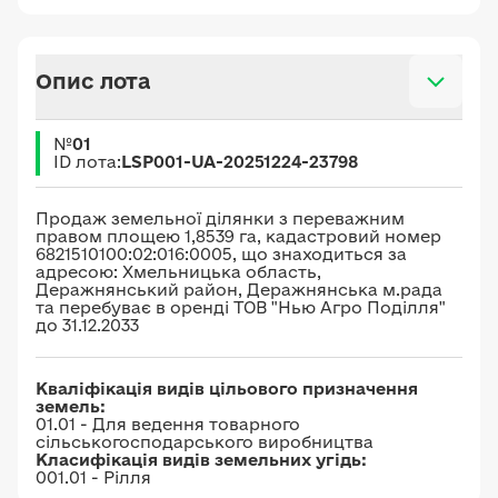
Опис лота
№
01
ID лота:
LSP001-UA-20251224-23798
Продаж земельної ділянки з переважним
правом площею 1,8539 га, кадастровий номер
6821510100:02:016:0005, що знаходиться за
адресою: Хмельницька область,
Деражнянський район, Деражнянська м.рада
та перебуває в оренді ТОВ "Нью Агро Поділля"
до 31.12.2033
Кваліфікація видів цільового призначення
земель:
01.01 - Для ведення товарного
сільськогосподарського виробництва
Класифікація видів земельних угідь:
001.01 - Рілля