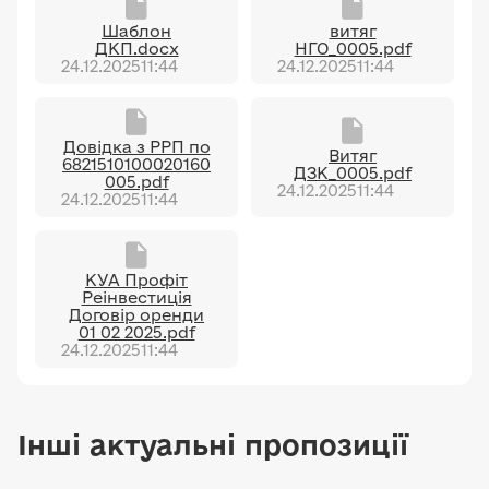
Шаблон
витяг
ДКП.docx
НГО_0005.pdf
24.12.2025
11:44
24.12.2025
11:44
Довiдка з РРП по
Витяг
6821510100020160
ДЗК_0005.pdf
005.pdf
24.12.2025
11:44
24.12.2025
11:44
КУА Профіт
Реінвестиція
Договір оренди
01 02 2025.pdf
24.12.2025
11:44
Інші актуальні пропозиції