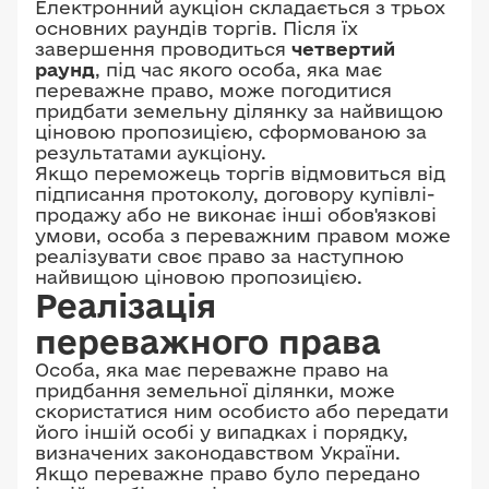
Електронний аукціон складається з трьох
основних раундів торгів. Після їх
завершення проводиться
четвертий
раунд
, під час якого особа, яка має
переважне право, може погодитися
придбати земельну ділянку за найвищою
ціновою пропозицією, сформованою за
результатами аукціону.
Якщо переможець торгів відмовиться від
підписання протоколу, договору купівлі-
продажу або не виконає інші обов'язкові
умови, особа з переважним правом може
реалізувати своє право за наступною
найвищою ціновою пропозицією.
Реалізація
переважного права
Особа, яка має переважне право на
придбання земельної ділянки, може
скористатися ним особисто або передати
його іншій особі у випадках і порядку,
визначених законодавством України.
Якщо переважне право було передано