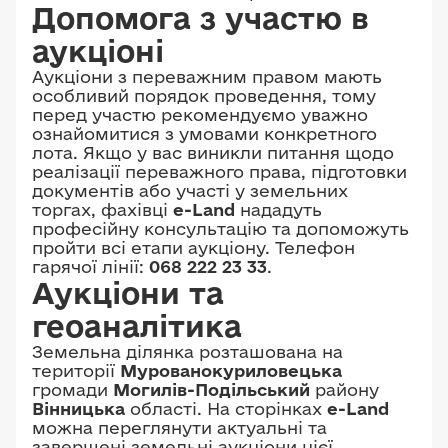
Допомога з участю в
аукціоні
Аукціони з переважним правом мають
особливий порядок проведення, тому
перед участю рекомендуємо уважно
ознайомитися з умовами конкретного
лота. Якщо у вас виникли питання щодо
реалізації переважного права, підготовки
документів або участі у земельних
торгах, фахівці
e-Land
нададуть
професійну консультацію та допоможуть
пройти всі етапи аукціону. Телефон
гарячої лінії:
068 222 23 33
.
Аукціони та
геоаналітика
Земельна ділянка розташована на
території
Мурованокуриловецька
громади
Могилів-Подільський
району
Вінницька
області. На сторінках
e-Land
можна переглянути актуальні та
завершені земельні аукціони цієї