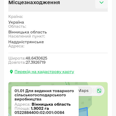
Місцезнаходження
Країна:
Україна
Область:
Вінницька область
Населений пункт:
Наддністрянське
Адреса:
Широта:
48.6430625
Довгота:
27.3926719
Перехід на кадастрову карту
Карта
Google Maps
01.01 Для ведення товарного
сільськогосподарського
виробництва
Адреса:
Вінницька область
Площа:
1.9002 га
0522884400:02:001:0084