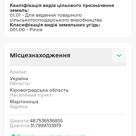
Кваліфікація видів цільового призначення
земель:
01.01 - Для ведення товарного
сільськогосподарського виробництва
Класифікація видів земельних угідь:
001.00 - Рілля
Місцезнаходження
Країна:
Україна
Область:
Кіровоградська область
Населений пункт:
Мартоноша
Адреса:
Широта:
48.7536536855
Довгота:
31.7899703979