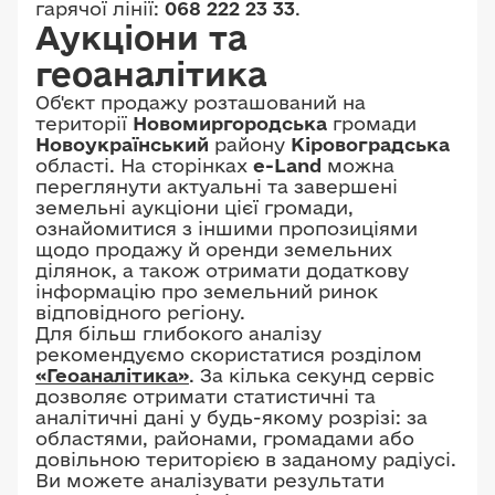
гарячої лінії:
068 222 23 33
.
Аукціони та
геоаналітика
Об'єкт продажу розташований на
території
Новомиргородська
громади
Новоукраїнський
району
Кіровоградська
області. На сторінках
e-Land
можна
переглянути актуальні та завершені
земельні аукціони цієї громади,
ознайомитися з іншими пропозиціями
щодо продажу й оренди земельних
ділянок, а також отримати додаткову
інформацію про земельний ринок
відповідного регіону.
Для більш глибокого аналізу
рекомендуємо скористатися розділом
«Геоаналітика»
. За кілька секунд сервіс
дозволяє отримати статистичні та
аналітичні дані у будь-якому розрізі: за
областями, районами, громадами або
довільною територією в заданому радіусі.
Ви можете аналізувати результати