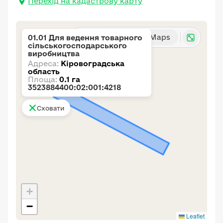
Перехід на кадастрову карту
Карта
Google Maps
01.01 Для ведення товарного
сільськогосподарського
виробництва
Адреса:
Кіровоградська
область
Площа:
0.1 га
3523884400:02:001:4218
Сховати
+
−
Leaflet