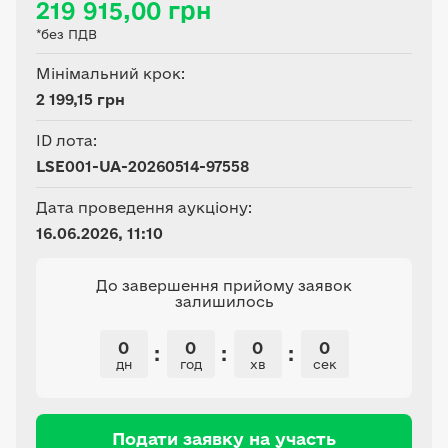
219 915,00 грн
забудови (03.15)
*без ПДВ
Мінімальний крок:
2 199,15 грн
ID лота:
LSE001-UA-20260514-97558
Дата проведення аукціону:
16.06.2026, 11:10
До завершення прийому заявок
залишилось
0
0
0
0
:
:
:
дн
год
хв
сек
Подати заявку на участь