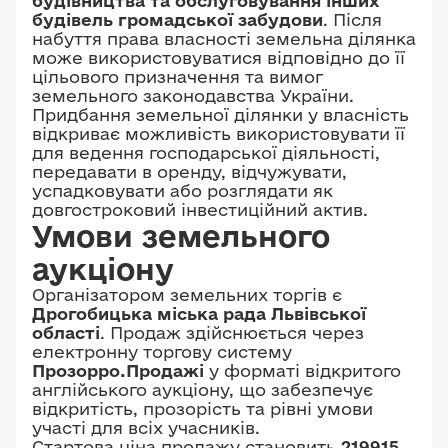
будівництва та обслуговування інших
будівель громадської забудови
. Після
набуття права власності земельна ділянка
може використовуватися відповідно до її
цільового призначення та вимог
земельного законодавства України.
Придбання земельної ділянки у власність
відкриває можливість використовувати її
для ведення господарської діяльності,
передавати в оренду, відчужувати,
успадковувати або розглядати як
довгостроковий інвестиційний актив.
Умови земельного
аукціону
Організатором земельних торгів є
Дрогобицька міська рада Львівської
області
. Продаж здійснюється через
електронну торгову систему
Прозорро.Продажі
у форматі відкритого
англійського аукціону, що забезпечує
відкритість, прозорість та рівні умови
участі для всіх учасників.
Стартова ціна продажу становить
219915