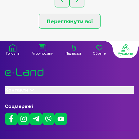
(колишнього
(колишнього
Красноградського) району,
Красноградсь
Харківської області.
Харківської о
Переглянути всі
Головна
Агро-новини
Підписки
Обране
Аукціони
Контакти
Соцмережі