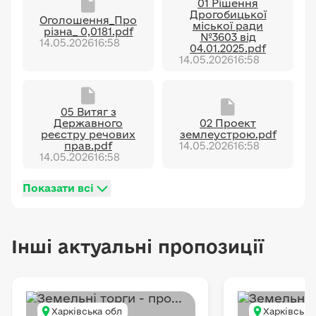
01 Рішення
Дрогобицької
Оголошення_Про
міської ради
різна_ 0,0181.pdf
№3603 від
14.05.2026
16:58
04.01.2025.pdf
14.05.2026
16:58
05 Витяг з
Державного
02 Проект
реєстру речових
землеустрою.pdf
прав.pdf
14.05.2026
16:58
14.05.2026
16:58
Показати всі
Інші актуальні пропозиції
Харківська обл
Харківська