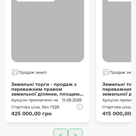
Продаж землі
Продаж земл
Земельні торги - продаж з
Земельні тор
переважним правом
переважним 
земельної ділянки, площею -
земельної ді
5,9739 га, кадастровий номер
5,7207 га, ка
Аукціон призначено на
11.09.2026
Аукціон признач
- 6323381200:08:000:0035,
- 6323381200:
Стартова ціна, без ПДВ:
Стартова ціна, 
цільове призначення: Для
цільове приз
425 000,00 грн
415 000,00 
ведення товарного
ведення това
сільськогосподарського
сільськогосп
виробництва, на території
виробництва, 
Кобзівської сільської ради,
Кобзівської с
Берестинського
Берестинсько