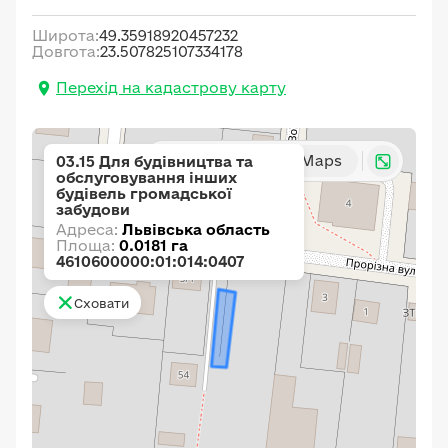
Широта:
49.35918920457232
Довгота:
23.507825107334178
Перехід на кадастрову карту
Карта
Google Maps
03.15 Для будівництва та
обслуговування інших
будівель громадської
забудови
Адреса:
Львівська область
Площа:
0.0181 га
4610600000:01:014:0407
Сховати