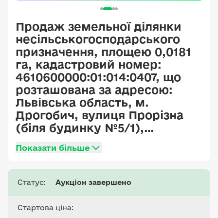
Продаж земельної ділянки
несільськогосподарського
призначення, площею 0,0181
га, кадастровий номер:
4610600000:01:014:0407, що
розташована за адресою:
Львівська область, м.
Дрогобич, вулиця Прорізна
(біля будинку №5/1),
категорія земель – землі
Показати більше
житлової та громадської
забудови, цільове
призначення – для
Статус:
Аукціон завершено
будівництва та
обслуговування інших
Стартова ціна:
будівель громадської