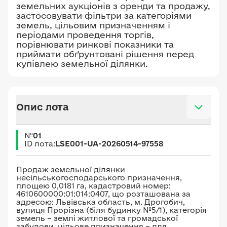
земельних аукціонів з оренди та продажу,
застосовувати фільтри за категоріями
земель, цільовим призначенням і
періодами проведення торгів,
порівнювати ринкові показники та
приймати обґрунтовані рішення перед
купівлею земельної ділянки.
Опис лота
№
01
ID лота:
LSE001-UA-20260514-97558
Продаж земельної ділянки
несільськогосподарського призначення,
площею 0,0181 га, кадастровий номер:
4610600000:01:014:0407, що розташована за
адресою: Львівська область, м. Дрогобич,
вулиця Прорізна (біля будинку №5/1), категорія
земель – землі житлової та громадської
забудови, цільове призначення – для