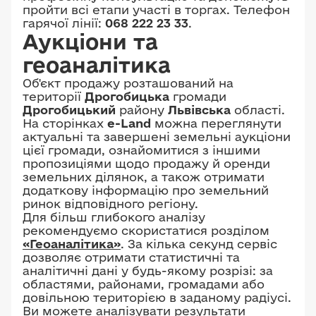
пройти всі етапи участі в торгах. Телефон
гарячої лінії:
068 222 23 33
.
Аукціони та
геоаналітика
Об'єкт продажу розташований на
території
Дрогобицька
громади
Дрогобицький
району
Львівська
області.
На сторінках
e-Land
можна переглянути
актуальні та завершені земельні аукціони
цієї громади, ознайомитися з іншими
пропозиціями щодо продажу й оренди
земельних ділянок, а також отримати
додаткову інформацію про земельний
ринок відповідного регіону.
Для більш глибокого аналізу
рекомендуємо скористатися розділом
«Геоаналітика»
. За кілька секунд сервіс
дозволяє отримати статистичні та
аналітичні дані у будь-якому розрізі: за
областями, районами, громадами або
довільною територією в заданому радіусі.
Ви можете аналізувати результати