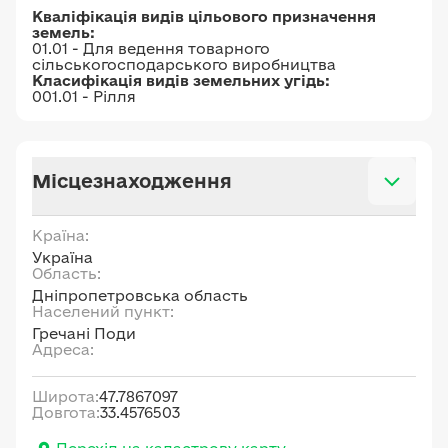
Кваліфікація видів цільового призначення
земель:
01.01 - Для ведення товарного
сільськогосподарського виробництва
Класифікація видів земельних угідь:
001.01 - Рілля
Місцезнаходження
Країна:
Україна
Область:
Дніпропетровська область
Населений пункт:
Гречані Поди
Адреса:
Широта:
47.7867097
Довгота:
33.4576503