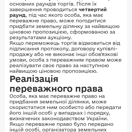
основних раундів торгів. Після їх
завершення проводиться
четвертий
раунд
, під час якого особа, яка має
переважне право, може погодитися
придбати земельну ділянку за найвищою
ціновою пропозицією, сформованою за
результатами аукціону.
Якщо переможець торгів відмовиться від
підписання протоколу, договору купівлі-
продажу або не виконає інші обов'язкові
умови, особа з переважним правом може
реалізувати своє право за наступною
найвищою ціновою пропозицією.
Реалізація
переважного права
Особа, яка має переважне право на
придбання земельної ділянки, може
скористатися ним особисто або передати
його іншій особі у випадках і порядку,
визначених законодавством України.
Якщо переважне право було передано
іншій особі, організатора земельних