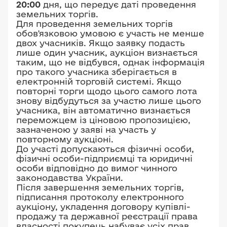
20:00
дня, що передує даті проведення
земельних торгів.
Для проведення земельних торгів
обов'язковою умовою є участь не менше
двох учасників. Якщо заявку подасть
лише один учасник, аукціон визнається
таким, що не відбувся, однак інформація
про такого учасника зберігається в
електронній торговій системі. Якщо
повторні торги щодо цього самого лота
знову відбудуться за участю лише цього
учасника, він автоматично визнається
переможцем із ціновою пропозицією,
зазначеною у заяві на участь у
повторному аукціоні.
До участі допускаються фізичні особи,
фізичні особи-підприємці та юридичні
особи відповідно до вимог чинного
законодавства України.
Після завершення земельних торгів,
підписання протоколу електронного
аукціону, укладення договору купівлі-
продажу та державної реєстрації права
власності покупець набуває усіх прав