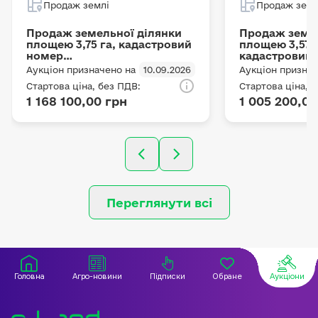
Продаж землі
Продаж земл
Продаж земельної ділянки
Продаж земел
площею 3,75 га, кадастровий
площею 3,5796
номер
кадастровий
3220886700:07:003:0120 з
3220886700:07
Аукціон призначено на
10.09.2026
Аукціон признач
цільовим призначенням ОСГ,
цільовим при
Стартова ціна, без ПДВ:
Стартова ціна, 
що розташована за адресою:
що розташова
1 168 100,00 грн
1 005 200,00
село Сеньківка, Сеньківська
село Сеньківк
сільська рада,
сільська рада
Бориспільський район,
Бориспільськ
Київська область
Київська обл
Переглянути всі
Головна
Агро-новини
Підписки
Обране
Аукціони