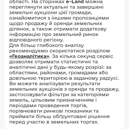
області. На сторінках
e-Land
можна
переглянути актуальні та завершені
земельні аукціони цієї громади,
ознайомитися з іншими пропозиціями
щодо продажу й оренди земельних
ділянок, а також отримати додаткову
інформацію про земельний ринок
відповідного регіону.
Для більш глибокого аналізу
рекомендуємо скористатися розділом
«Геоаналітика»
. За кілька секунд сервіс
дозволяє отримати статистичні та
аналітичні дані у будь-якому розрізі: за
областями, районами, громадами або
довільною територією в заданому радіусі.
Ви можете аналізувати результати
земельних аукціонів з оренди та продажу,
застосовувати фільтри за категоріями
земель, цільовим призначенням і
періодами проведення торгів,
порівнювати ринкові показники та
приймати більш обґрунтовані рішення
перед участю в земельних торгах.