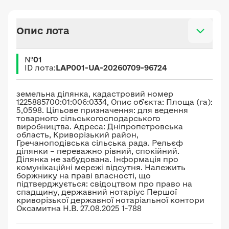
Опис лота
№
01
ID лота:
LAP001-UA-20260709-96724
земельна ділянка, кадастровий номер
1225885700:01:006:0334, Опис об’єкта: Площа (га):
5,0598. Цільове призначення: для ведення
товарного сільськогосподарського
виробництва. Адреса: Дніпропетровська
область, Криворізький район,
Гречаноподівська сільська рада. Рельєф
ділянки – переважно рівний, спокійний.
Ділянка не забудована. Інформація про
комунікаційні мережі відсутня. Належить
боржнику на праві власності, що
підтверджується: свідоцтвом про право на
спадщину, державний нотаріус Першої
криворізької державної нотаріальної контори
Оксамитна Н.В. 27.08.2025 1-788