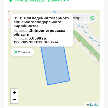
Перехід на кадастрову карту
Карта
Google Maps
01.01 Для ведення товарного
сільськогосподарського
виробництва
Адреса:
Дніпропетровська
область
Площа:
5.0598 га
1225885700:01:006:0334
Сховати
+
−
Leaflet