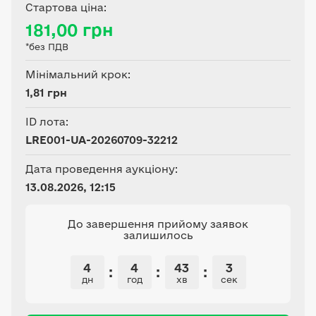
кадастровий номер
Стартова ціна:
6321781500:02:000:0131,
181,00 грн
цільове призначення - 01.01
*без ПДВ
Для ведення товарного
сільськогосподарського
Мінімальний крок:
виробництва.
1,81 грн
ID лота:
LRE001-UA-20260709-32212
Дата проведення аукціону:
13.08.2026, 12:15
До завершення прийому заявок
залишилось
4
4
43
2
:
:
:
дн
год
хв
сек