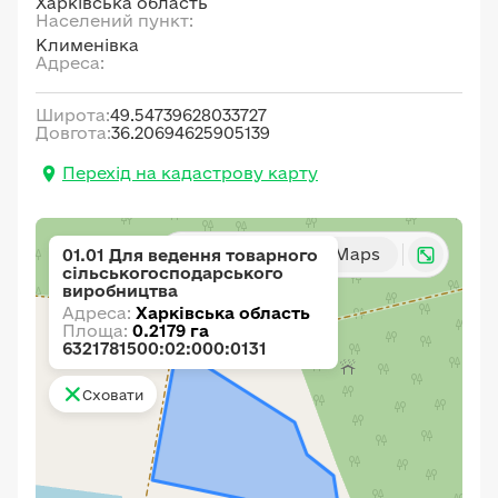
Харківська область
Населений пункт:
Клименівка
Адреса:
Широта:
49.54739628033727
Довгота:
36.20694625905139
Перехід на кадастрову карту
Карта
Google Maps
01.01 Для ведення товарного
сільськогосподарського
виробництва
Адреса:
Харківська область
Площа:
0.2179 га
6321781500:02:000:0131
Сховати