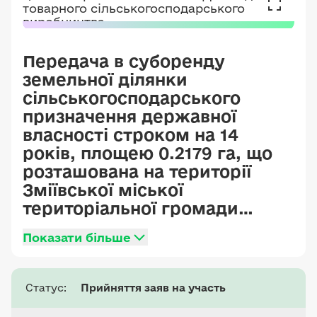
Передача в суборенду
земельної ділянки
сільськогосподарського
призначення державної
власності строком на 14
років, площею 0.2179 га, що
розташована на території
Зміївської міської
територіальної громади
(колишньої
Показати більше
Великогомільшанської
сільської ради Зміївського
району) Чугуївського району
Статус:
Прийняття заяв на участь
Харківської області,