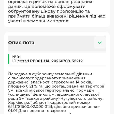
оцінювати ринок на основі реальних
даних. Це допоможе сформувати
обґрунтовану цінову пропозицію та
приймати більш виважені рішення під час
участі в земельних торгах.
Опис лота
№
01
ID лота:
LRE001-UA-20260709-32212
Передача в суборенду земельної ділянки
сільськогосподарського призначення
державної власності строком на 14 років,
площею 0.2179 га, що розташована на території
Зміївської міської територіальної громади
(колишньої Великогомільшанської сільської
ради Зміївського району) Чугуївського району
Харківської області, кадастровий номер
6321781500:02:000:0131, цільове призначення -
01.01 Для ведення товарного