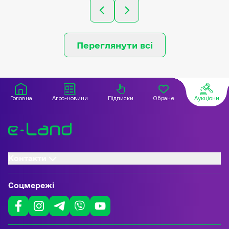
виробництва, в оренді в
Земельна діл
ПРИВАТНОГО
Кадастровий 
ПІДПРИЄМСТВА
1825255100:04
"АГРОФІРМА "МЕТА" до 2028
об’єкта: Площа
року.
Цільове приз
Переглянути всі
обслуговуван
будинку. Адр
Житомирська 
Ружинський р
вулиця Бурди
ділянка.
Головна
Агро-новини
Підписки
Обране
Аукціони
Контакти
Соцмережі