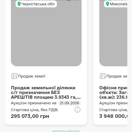
Чернігівська обл
Миколаївсь
Продаж землі
Продаж земл
Продаж земельної ділянки
Офісне прим
с/г призначення БЕЗ
об’єкта: Заг
АРЕШТІВ площею 3.9343 га,
(кв.м): 236.1,
місце розташування:
цегляні, Опис
Аукціон призначено на
21.09.2026
Аукціон признач
Чернігівська область,
двохповерхов
Стартова ціна, без ПДВ:
Стартова ціна, 
Ічнянський район, Ічнянська
приміщення н
295 073,00 грн
3 948 000,0
міська рада, цільове
позначено літ
призначення: 01.01 Для
Адреса: Жито
ведення товарного
Ружинський р
сільськогосподарського
вулиця Бурди 