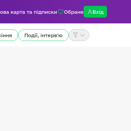
ова карта та підписки
Обране
Вхід
сіння
Події, інтерв'ю