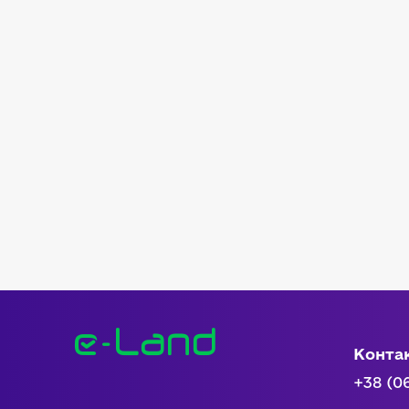
Конта
+38 (0