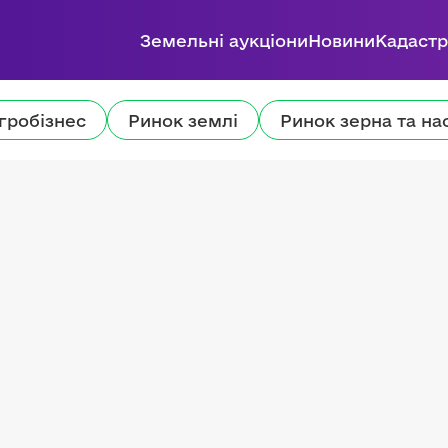
Земельні аукціони
Новини
Кадастр
гробізнес
Ринок землі
Ринок зерна та на