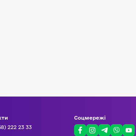
кти
Соцмережі
68) 222 23 33