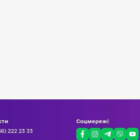
кти
Соцмережі
68) 222 23 33