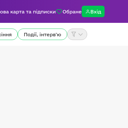
ова карта та підписки
Обране
Вхід
сіння
Події, інтерв'ю