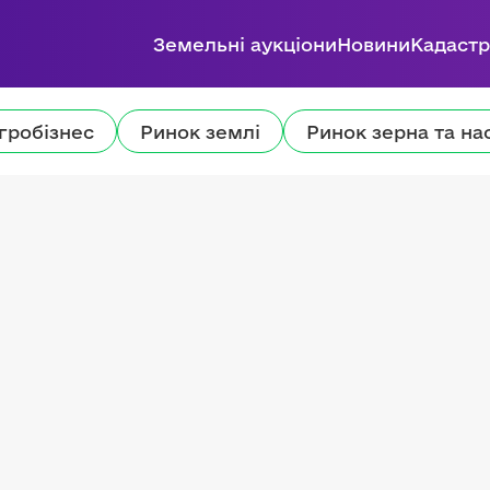
Земельні аукціони
Новини
Кадастр
гробізнес
Ринок землі
Ринок зерна та на