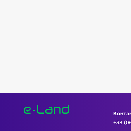
Конта
+38 (0