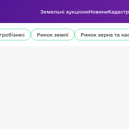
Земельні аукціони
Новини
Кадастр
гробізнес
Ринок землі
Ринок зерна та на