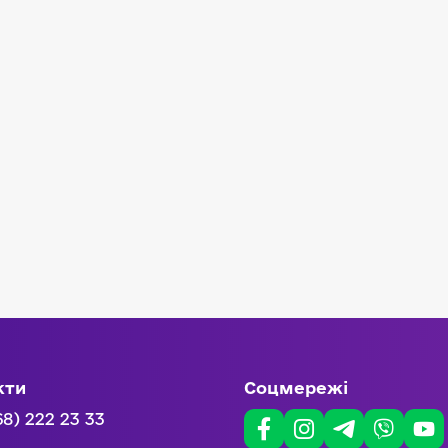
кти
Соцмережі
68) 222 23 33