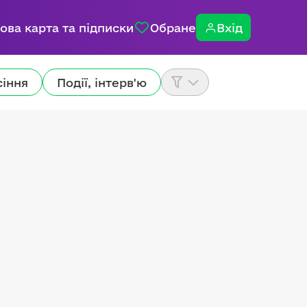
ова карта та підписки
Обране
Вхід
сіння
Події, інтерв'ю