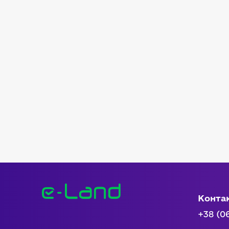
Конта
+38 (0