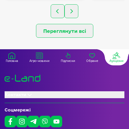
Кобзівської сільської ради,
Кобзівської с
Берестинського
Берестинсько
(колишнього
(колишнього
Красноградського) району,
Красноградсь
Харківської області.
Харківської о
Переглянути всі
Головна
Агро-новини
Підписки
Обране
Аукціони
Контакти
Соцмережі