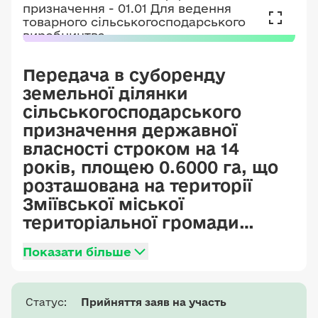
Передача в суборенду
земельної ділянки
сільськогосподарського
призначення державної
власності строком на 14
років, площею 0.6000 га, що
розташована на території
Зміївської міської
територіальної громади
(колишньої
Показати більше
Великогомільшанської
сільської ради Зміївського
району) Чугуївського району
Статус:
Прийняття заяв на участь
Харківської області,