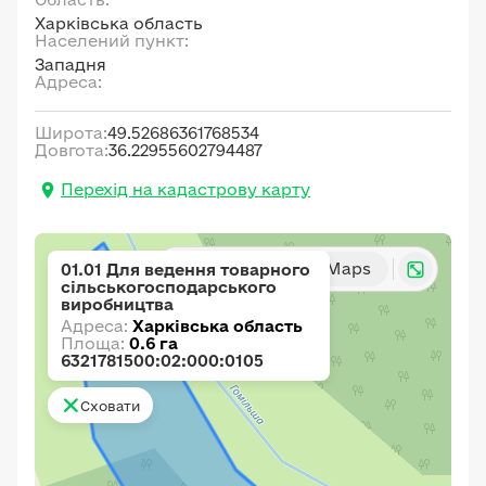
Харківська область
Населений пункт:
Западня
Адреса:
Широта:
49.52686361768534
Довгота:
36.22955602794487
Перехід на кадастрову карту
Карта
Google Maps
01.01 Для ведення товарного
сільськогосподарського
виробництва
Адреса:
Харківська область
Площа:
0.6 га
6321781500:02:000:0105
Сховати