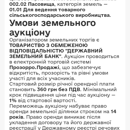
002.02 Пасовища
, категорія земель —
01.01 Для ведення товарного
сільськогосподарського виробництва
.
Умови земельного
аукціону
Організатором земельних торгів є
ТОВАРИСТВО З ОБМЕЖЕНОЮ
ВІДПОВІДАЛЬНІСТЮ "ДЕРЖАВНИЙ
ЗЕМЕЛЬНИЙ БАНК"
. Аукціон проводиться
в електронній торговій системі
Прозорро.Продажі
, що забезпечує
відкритість, прозорість та рівні умови
участі для всіх учасників.
Стартовий розмір річної орендної плати
становить
360 грн без ПДВ
. Мінімальний
крок підвищення ціни під час аукціону —
1%
від стартової вартості.
Переможець аукціону набуває право
оренди земельної ділянки строком на
14
років
. Право оренди виникає після
укладення договору та його державної
реєстрації у Державному реєстрі речових