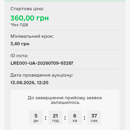
кадастровий номер
Стартова ціна:
6321781500:02:000:0105,
360,00 грн
цільове призначення - 01.01
*без ПДВ
Для ведення товарного
сільськогосподарського
Мінімальний крок:
виробництва.
3,60 грн
ID лота:
LRE001-UA-20260709-93287
Дата проведення аукціону:
13.08.2026, 12:20
До завершення прийому заявок
залишилось
5
21
6
37
:
:
:
дн
год
хв
сек