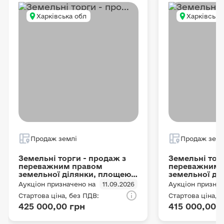
Харківська обл
Харківська
Продаж землі
Продаж земл
Земельні торги - продаж з
Земельні тор
переважним правом
переважним 
земельної ділянки, площею -
земельної ді
5,9739 га, кадастровий номер
5,7207 га, ка
Аукціон призначено на
11.09.2026
Аукціон признач
- 6323381200:08:000:0035,
- 6323381200:
Стартова ціна, без ПДВ:
Стартова ціна, 
цільове призначення: Для
цільове приз
425 000,00 грн
415 000,00 
ведення товарного
ведення това
сільськогосподарського
сільськогосп
виробництва, на території
виробництва, 