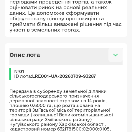
періодами проведення торгів, а також
оцінювати ринок на основі реальних
даних. Це допоможе сформувати
обґрунтовану цінову пропозицію та
приймати більш виважені рішення під час
участі в земельних торгах.
Опис лота
№
01
ID лота:
LRE001-UA-20260709-93287
Передача в суборенду земельної ділянки
сільськогосподарського призначення
державної власності строком на 14 років,
площею 0.6000 га, що розташована на
території Зміївської міської територіальної
громади (колишньої Великогомільшанської
сільської ради Зміївського району)
Чугуївського району Харківської області,
кадастровий номер 6321781500:02:000:0105,