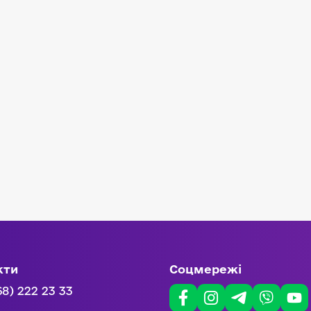
кти
Соцмережі
68) 222 23 33