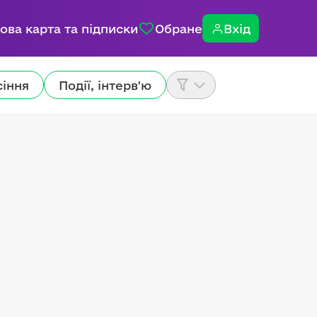
ова карта та підписки
Обране
Вхід
сіння
Події, інтерв'ю