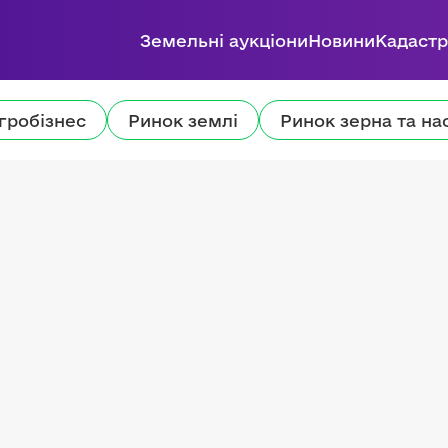
Земельні аукціони
Новини
Кадастр
гробізнес
Ринок землі
Ринок зерна та на