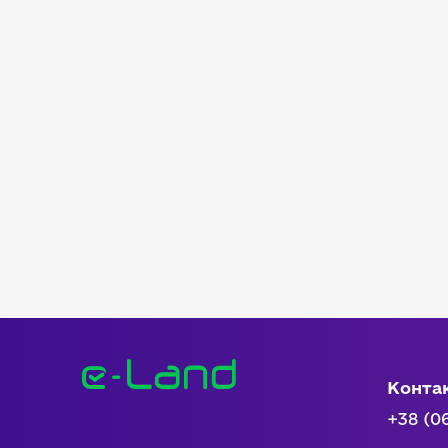
Конта
+38 (0