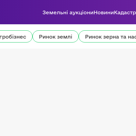
Земельні аукціони
Новини
Кадастр
гробізнес
Ринок землі
Ринок зерна та на