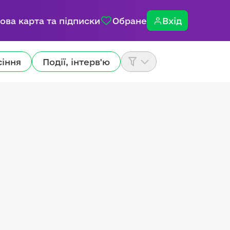
ова карта та підписки
Обране
Вхід
сіння
Події, інтерв'ю