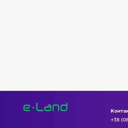
Конта
+38 (0