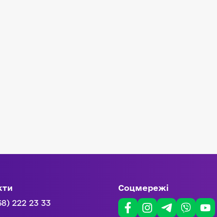
кти
Соцмережі
68) 222 23 33