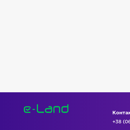
Конта
+38 (0