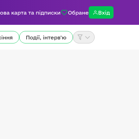
ова карта та підписки
Обране
Вхід
сіння
Події, інтерв'ю