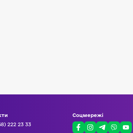
кти
Соцмережі
68) 222 23 33