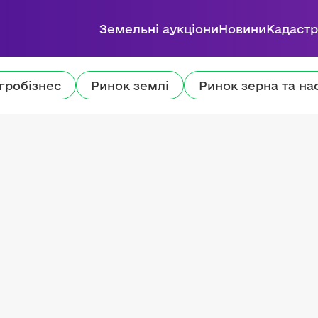
Земельні аукціони
Новини
Кадастр
гробізнес
Ринок землі
Ринок зерна та на