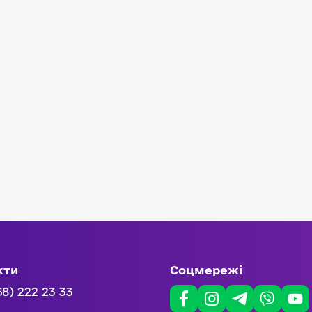
кти
Соцмережі
68) 222 23 33