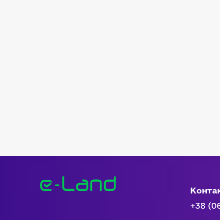
Конта
+38 (0