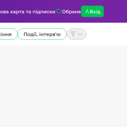
ова карта та підписки
Обране
Вхід
сіння
Події, інтерв'ю