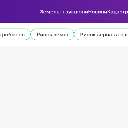
Земельні аукціони
Новини
Кадастр
гробізнес
Ринок землі
Ринок зерна та на