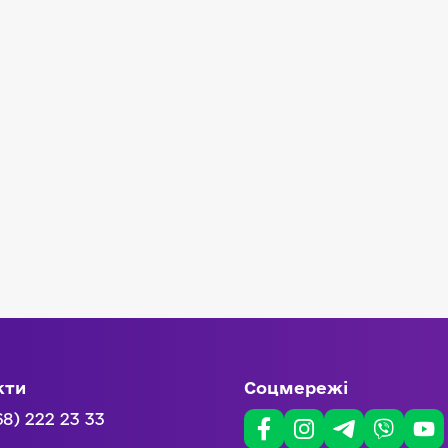
кти
Соцмережі
68) 222 23 33