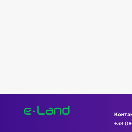
Конта
+38 (0