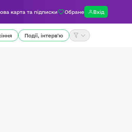
ова карта та підписки
Обране
Вхід
сіння
Події, інтерв'ю