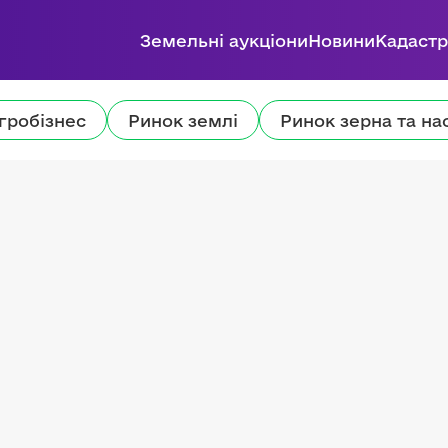
Земельні аукціони
Новини
Кадастр
гробізнес
Ринок землі
Ринок зерна та на