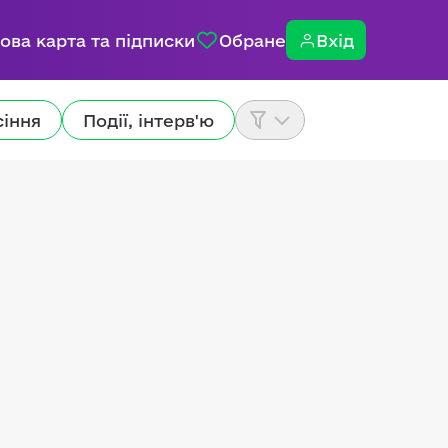
ова карта та підписки
Обране
Вхід
сіння
Події, інтерв'ю