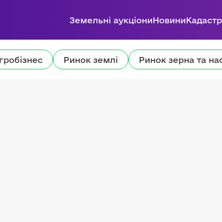
Земельні аукціони
Новини
Кадастр
гробізнес
Ринок землі
Ринок зерна та на