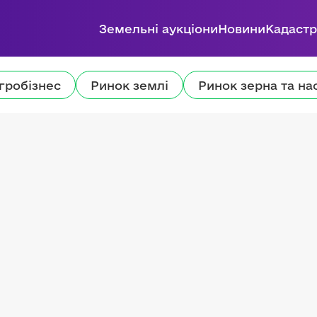
Земельні аукціони
Новини
Кадастр
гробізнес
Ринок землі
Ринок зерна та на