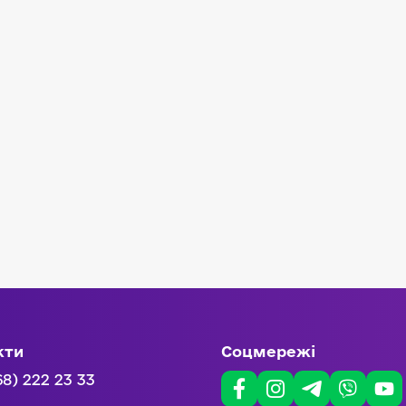
кти
Соцмережі
68) 222 23 33