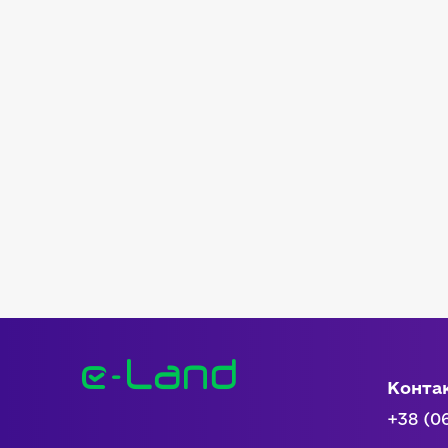
Конта
+38 (0