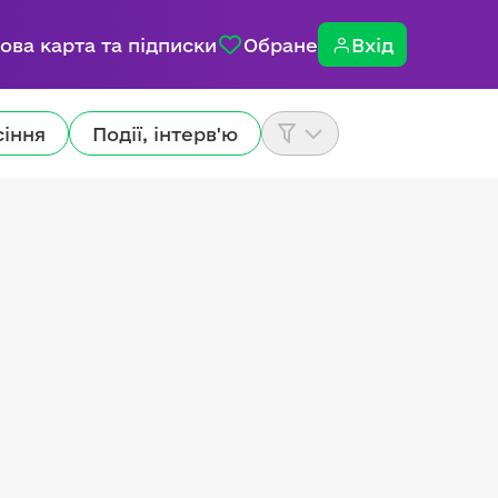
ова карта та підписки
Обране
Вхід
сіння
Події, інтерв'ю