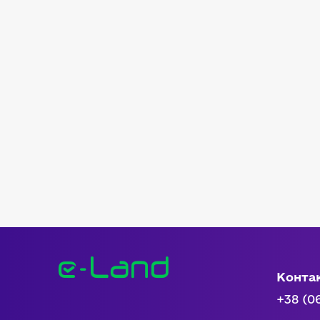
Конта
+38 (0