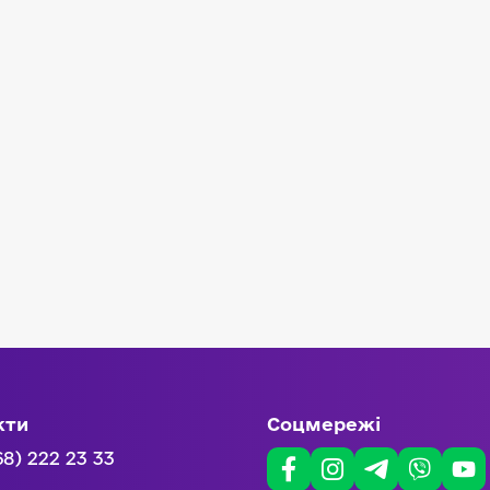
кти
Соцмережі
68) 222 23 33