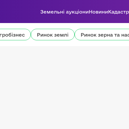
Земельні аукціони
Новини
Кадастр
гробізнес
Ринок землі
Ринок зерна та на