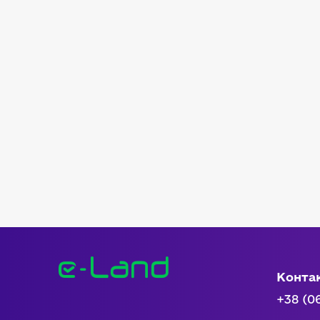
Конта
+38 (0