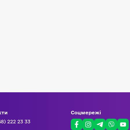
кти
Соцмережі
68) 222 23 33