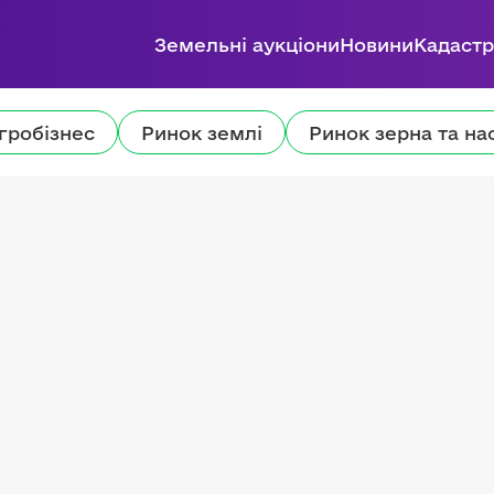
Земельні аукціони
Новини
Кадастр
гробізнес
Ринок землі
Ринок зерна та на