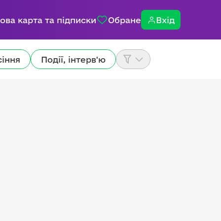
ова карта та підписки
Обране
Вхід
сіння
Події, інтерв'ю